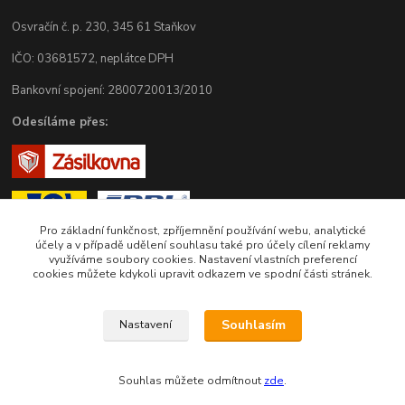
Osvračín č. p. 230, 345 61 Staňkov
IČO: 03681572, neplátce DPH
Bankovní spojení: 2800720013/2010
Odesíláme přes:
Pro základní funkčnost, zpříjemnění používání webu, analytické
účely a v případě udělení souhlasu také pro účely cílení reklamy
využíváme soubory cookies. Nastavení vlastních preferencí
cookies můžete kdykoli upravit odkazem ve spodní části stránek.
Zákaznická podpora eshopu EVTERINKA.CZ
Souhlasím
Nastavení
Bohunka Budínová
tel. 733 648 549
Souhlas můžete odmítnout
zde
.
(Po-Pá - 9:00-17:00hod, So 8:00-12:00hod)