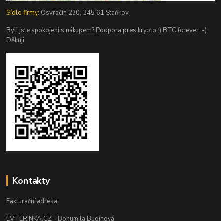
Sídlo firmy:
Osvračín 230, 345 61 Staňkov
Byli jste spokojeni s nákupem? Podpora pres krypto :) BTC forever :-)
Děkuji
Kontakty
Fakturační adresa:
EVTERINKA.CZ - Bohumila Budínová