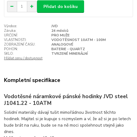
Přidat do košíku
Výrobce:
JVD
Záruka:
24 měsíců
URČENÍ:
PRO MUŽE
VLASTNOSTI:
VODOTĚSNOST 10ATM - 100M
ZOBRAZENÍ ČASU:
ANALOGOVÉ
POHON:
BATERIE - QUARTZ
SKLO:
TVRZENÉ MINERÁLNÍ
Hlídat cenu / dostupnost
Kompletní specifikace
Vodotěsné náramkové pánské hodinky JVD steel
J1041.22 - 10ATM
Solidní materiály dávají tušit mimořádnou životnost těchto
hodinek. Majitel si je kupuje s rozmyslem a ví, že až si je po letech
bude brát na ruku, bude se na ně moci spolehnout stejně jako
dnes.