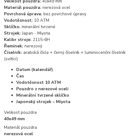
Velikost pouzdra:
40x49 mm
Materiál pouzdra:
nerezová ocel
Povrchová úprava:
bez povrchové úpravy
Vodotěsnost:
10 ATM
Sklíčko:
minerální tvrzené
Strojek:
Japan - Miyota
Kalibr stroje:
2115-6H
Řemínek:
nerezový
Číselník:
arabská čísla + černý číselník + luminiscenční číselník
(svítící)
Datum (kalendář)
Čas
Vodotěsnost 10 ATM
Pouzdro z nerezové oceli
Minerální tvrzené sklíčko
Japonský strojek – Miyota
Velikost pouzdra
40x49 mm
Materiál pouzdra
nerezová ocel