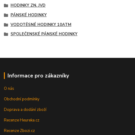
HODINKY ZN. JVD
PÁNSKÉ HODINKY
VODOTĚSNÉ HODINKY 10ATM
SPOLEČENSKÉ PÁNSKÉ HODINKY
Informace pro zákazníky
O nás
Obchodní podmínky
Doprava a dodání zboží
Recenze Heureka.cz
Recenze Zbozi.cz