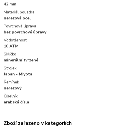
42 mm
Materiál pouzdra
nerezová ocel
Povrchová úprava
bez povrchové úpravy
Vodotěsnost
10 ATM
Sklíčko
minerální tvrzené
Strojek
Japan - Miyota
Řemínek
nerezový
Číselník
arabská čísla
Zboží zařazeno v kategoriích