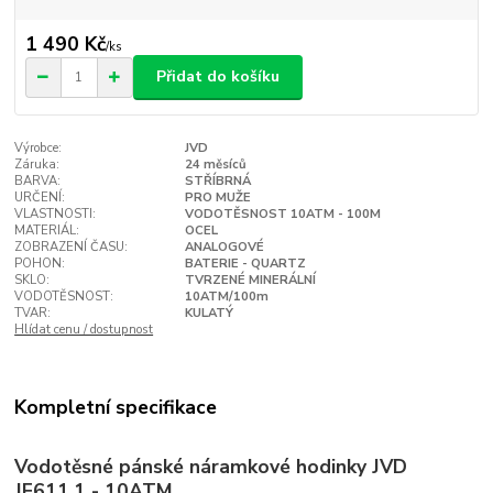
1 490 Kč
/
ks
Přidat do košíku
Výrobce:
JVD
Záruka:
24 měsíců
BARVA:
STŘÍBRNÁ
URČENÍ:
PRO MUŽE
VLASTNOSTI:
VODOTĚSNOST 10ATM - 100M
MATERIÁL:
OCEL
ZOBRAZENÍ ČASU:
ANALOGOVÉ
POHON:
BATERIE - QUARTZ
SKLO:
TVRZENÉ MINERÁLNÍ
VODOTĚSNOST:
10ATM/100m
TVAR:
KULATÝ
Hlídat cenu / dostupnost
Kompletní specifikace
Vodotěsné pánské náramkové hodinky JVD
JE611.1 - 10ATM