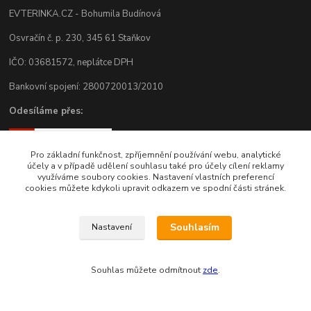
EVTERINKA.CZ - Bohumila Budínová
Osvračín č. p. 230, 345 61 Staňkov
IČO: 03681572, neplátce DPH
Bankovní spojení: 2800720013/2010
Odesíláme přes:
Pro základní funkčnost, zpříjemnění používání webu, analytické
účely a v případě udělení souhlasu také pro účely cílení reklamy
využíváme soubory cookies. Nastavení vlastních preferencí
cookies můžete kdykoli upravit odkazem ve spodní části stránek.
Souhlasím
Nastavení
Zákaznická podpora eshopu EVTERINKA.CZ
Souhlas můžete odmítnout
zde
.
Bohunka Budínová
tel. 733 648 549