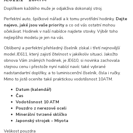
Doplňkem každého muže je odjakživa dokonalý stroj.
Perfektní auto, špičkové nářadí a k tomu prvotřídní hodinky.
Dejte
najevo, jaké jsou vaše priority
a co od vás ostatní mohou
očekávat. Hodinek v naší nabídce najdete stovky. Výběr toho
nejlepšího modelu je jen na vás.
Oblíbený a perfektní přehledný číselník získal i třetí nejnovější
model JE611, který zajistí čitelnost v jakékoliv situaci. Jakožto
obnova Vám známých hodinek, je JE610, si novinka zachovala
stejnou cenu i přestože nyní nabízí navíc také vybrané
nadstandartní doplňky, a to luminiscenční číselník, čísla i ručky.
Mimo to jistě oceníte také praktickou vodotěsnost 10ATM.
Datum (kalendář)
Čas
Vodotěsnost 10 ATM
Pouzdro z nerezové oceli
Minerální tvrzené sklíčko
Japonský strojek – Miyota
Velikost pouzdra