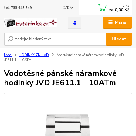
0
ks
CZK
tel. 733 648 549
za
0,00 Kč
Menu
Hledat
Úvod
HODINKY ZN. JVD
Vodotěsné pánské náramkové hodinky JVD
JE611.1 - 10ATm
Vodotěsné pánské náramkové
hodinky JVD JE611.1 - 10ATm