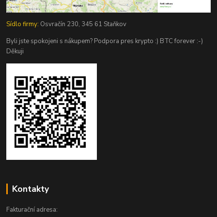
Sídlo firmy:
Osvračín 230, 345 61 Staňkov
Byli jste spokojeni s nákupem? Podpora pres krypto :) BTC forever :-)
Děkuji
Kontakty
Fakturační adresa: