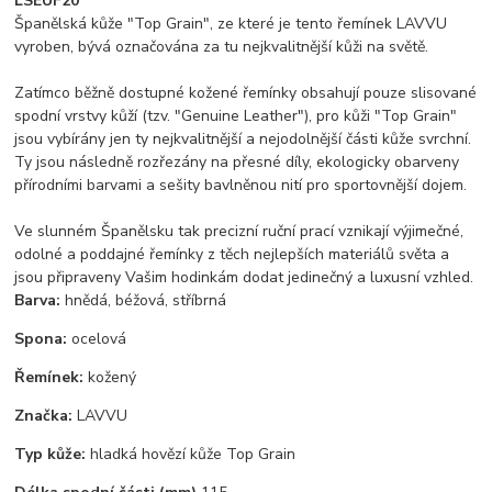
LSEUF20
Španělská kůže "Top Grain", ze které je tento řemínek LAVVU
vyroben, bývá označována za tu nejkvalitnější kůži na světě.
Zatímco běžně dostupné kožené řemínky obsahují pouze slisované
spodní vrstvy kůží (tzv. "Genuine Leather"), pro kůži "Top Grain"
jsou vybírány jen ty nejkvalitnější a nejodolnější části kůže svrchní.
Ty jsou následně rozřezány na přesné díly, ekologicky obarveny
přírodními barvami a sešity bavlněnou nití pro sportovnější dojem.
Ve slunném Španělsku tak precizní ruční prací vznikají výjimečné,
odolné a poddajné řemínky z těch nejlepších materiálů světa a
jsou připraveny Vašim hodinkám dodat jedinečný a luxusní vzhled.
Barva:
hnědá, béžová, stříbrná
Spona:
ocelová
Řemínek:
kožený
Značka:
LAVVU
Typ kůže:
hladká hovězí kůže Top Grain