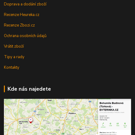
Doprava a dodání zboží
Recenze Heureka.cz
Recenze Zbozi.cz
Ochrana osobních údajů
Vrátit zboží
Tipy a rady
Kontakty
Kde nás najedete