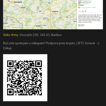
Sídlo firmy:
Osvračín 230, 345 61 Staňkov
Byli jste spokojeni s nákupem? Podpora pres krypto :) BTC forever :-)
Děkuji