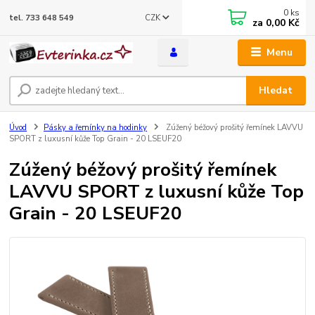
0
ks
CZK
tel. 733 648 549
za
0,00 Kč
Menu
Hledat
Úvod
Pásky a řemínky na hodinky
Zúžený béžový prošitý řemínek LAVVU
SPORT z luxusní kůže Top Grain - 20 LSEUF20
Zúžený béžový prošitý řemínek
LAVVU SPORT z luxusní kůže Top
Grain - 20 LSEUF20