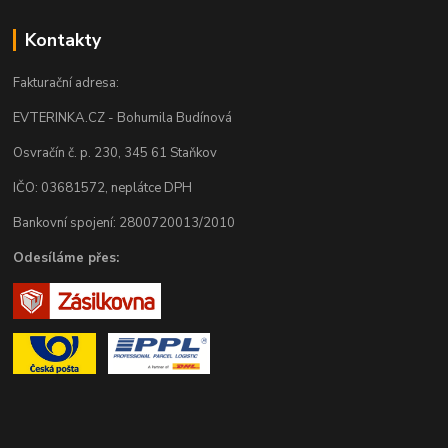
Kontakty
Fakturační adresa:
EVTERINKA.CZ - Bohumila Budínová
Osvračín č. p. 230, 345 61 Staňkov
IČO: 03681572, neplátce DPH
Bankovní spojení: 2800720013/2010
Odesíláme přes: