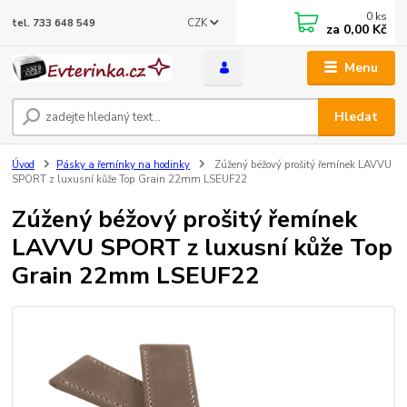
0
ks
CZK
tel. 733 648 549
za
0,00 Kč
Menu
Hledat
Úvod
Pásky a řemínky na hodinky
Zúžený béžový prošitý řemínek LAVVU
SPORT z luxusní kůže Top Grain 22mm LSEUF22
Zúžený béžový prošitý řemínek
LAVVU SPORT z luxusní kůže Top
Grain 22mm LSEUF22