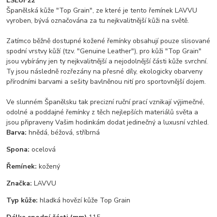
LSEUF22
Španělská kůže "Top Grain", ze které je tento řemínek LAVVU
vyroben, bývá označována za tu nejkvalitnější kůži na světě.
Zatímco běžně dostupné kožené řemínky obsahují pouze slisované
spodní vrstvy kůží (tzv. "Genuine Leather"), pro kůži "Top Grain"
jsou vybírány jen ty nejkvalitnější a nejodolnější části kůže svrchní.
Ty jsou následně rozřezány na přesné díly, ekologicky obarveny
přírodními barvami a sešity bavlněnou nití pro sportovnější dojem.
Ve slunném Španělsku tak precizní ruční prací vznikají výjimečné,
odolné a poddajné řemínky z těch nejlepších materiálů světa a
jsou připraveny Vašim hodinkám dodat jedinečný a luxusní vzhled.
Barva:
hnědá, béžová, stříbrná
Spona:
ocelová
Řemínek:
kožený
Značka:
LAVVU
Typ kůže:
hladká hovězí kůže Top Grain