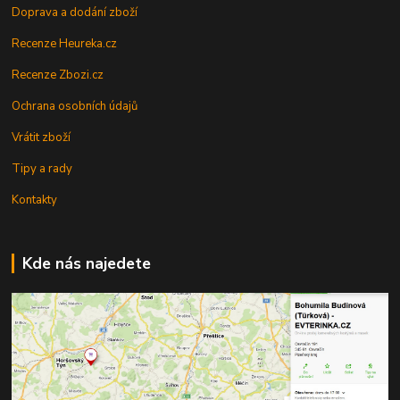
Doprava a dodání zboží
Recenze Heureka.cz
Recenze Zbozi.cz
Ochrana osobních údajů
Vrátit zboží
Tipy a rady
Kontakty
Kde nás najedete