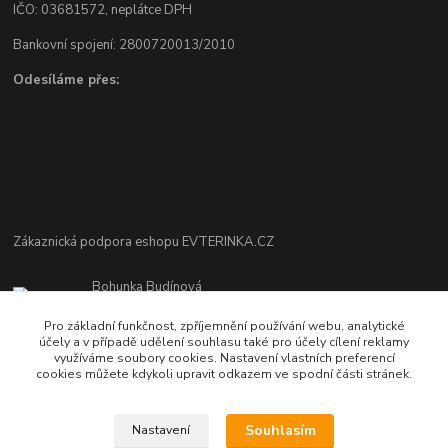
IČO: 03681572, neplátce DPH
Bankovní spojení: 2800720013/2010
Odesíláme přes:
Zákaznická podpora eshopu EVTERINKA.CZ
Bohunka Budínová
tel. 733 648 549
Pro základní funkčnost, zpříjemnění používání webu, analytické
(Po-Pá - 9:00-17:00hod, So 8:00-12:00hod)
účely a v případě udělení souhlasu také pro účely cílení reklamy
využíváme soubory cookies. Nastavení vlastních preferencí
obchod@evterinka.cz
cookies můžete kdykoli upravit odkazem ve spodní části stránek.
Souhlasím
Nastavení