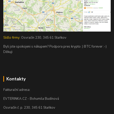
Sídlo firmy:
Osvračín 230, 345 61 Staňkov
Byli jste spokojeni s nákupem? Podpora pres krypto :) BTC forever :-)
Děkuji
Kontakty
Fakturační adresa:
EVTERINKA.CZ - Bohumila Budínová
Osvračín č. p. 230, 345 61 Staňkov