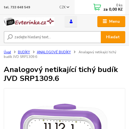
0
ks
CZK
tel. 733 648 549
za
0,00 Kč
Menu
Hledat
Úvod
BUDÍKY
ANALOGOVÉ BUDÍKY
Analogový netikající tichý
budík JVD SRP1309.6
Analogový netikající tichý budík
JVD SRP1309.6