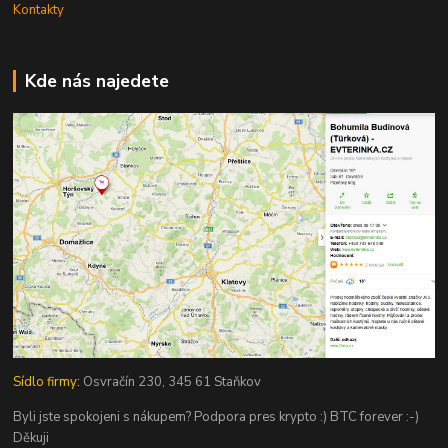
Kontakty
Kde nás najedete
Sídlo firmy:
Osvračín 230, 345 61 Staňkov
Byli jste spokojeni s nákupem? Podpora pres krypto :) BTC forever :-)
Děkuji