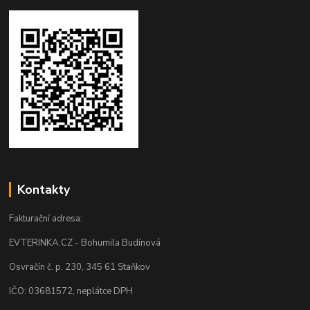
Kontakty
Fakturační adresa:
EVTERINKA.CZ - Bohumila Budínová
Osvračín č. p. 230, 345 61 Staňkov
IČO: 03681572, neplátce DPH