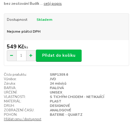
bez zesilování Budík ...
celý popis
Dostupnost
Skladem
Nejsme plátci DPH
549 Kč
/
ks
Přidat do košíku
Číslo produktu:
SRP1309.6
Výrobce:
JVD
Záruka:
24 měsíců
BARVA:
FIALOVÁ
URČENÍ:
UNISEX
VLASTNOSTI:
S TICHÝM CHODEM - NETIKAJÍCÍ
MATERIÁL:
PLAST
DRUH:
DESIGNOVÉ
ZOBRAZENÍ ČASU:
ANALOGOVÉ
POHON:
BATERIE - QUARTZ
Hlídat cenu / dostupnost