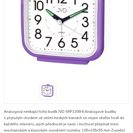
Analogový netikající tichý budík JVD SRP1309.6 Analogové budíky
s plynulým chodem ve velmi hezkých barvách se nejen skvěle hodí do
každého interiéru, jejich předností je navíc i možnost přepínat mezi
mechanickým a klasickým zvoněním! rozměry: 105×105×55 mm Zvonění