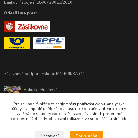
Bankovní spojení: 2800720013/2010
Odesíláme přes:
Zákaznická podpora eshopu EVTERINKA.CZ
Bohunka Budínová
tel. 733 648 549
(Po-Pá - 9:00-17:00hod, So 8:00-12:00hod)
Pro základní funkčnost, zpříjemnění používání webu, analytické
účely a v případě udělení souhlasu také pro účely cílení reklamy
využíváme soubory cookies. Nastavení vlastních preferencí
obchod@evterinka.cz
cookies můžete kdykoli upravit odkazem ve spodní části stránek.
Souhlasím
Nastavení