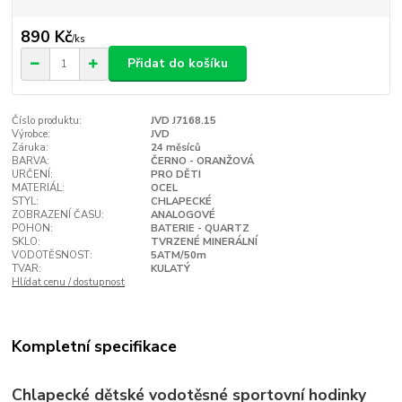
890 Kč
/
ks
Přidat do košíku
Číslo produktu:
JVD J7168.15
Výrobce:
JVD
Záruka:
24 měsíců
BARVA:
ČERNO - ORANŽOVÁ
URČENÍ:
PRO DĚTI
MATERIÁL:
OCEL
STYL:
CHLAPECKÉ
ZOBRAZENÍ ČASU:
ANALOGOVÉ
POHON:
BATERIE - QUARTZ
SKLO:
TVRZENÉ MINERÁLNÍ
VODOTĚSNOST:
5ATM/50m
TVAR:
KULATÝ
Hlídat cenu / dostupnost
Kompletní specifikace
Chlapecké dětské vodotěsné sportovní hodinky