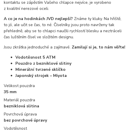
kontaktu se zápěstím Vašeho chlapce nejvíce, je vyrobeno
z kvalitní nerezové oceli.
A co je na hodinkách JVD nejlepší?
Známe ty kluky. Na hřiště,
to jó, ale učit se čas, to né. Číselníky jsou proto navrženy tak
přehledně, aby se to chlapci naučili rychlostí blesku a neztráceli
čas luštěním čísel ve složitém designu.
Jsou zkrátka jednoduché a zajímavé.
Zamilují si je, to nám věřte!
Vodotěsnost 5 ATM
Pouzdro z bezniklové slitiny
Minerální tvrzené sklíčko
Japonský strojek – Miyota
Velikost pouzdra
35 mm
Materiál pouzdra
bezniklová slitina
Povrchová úprava
bez povrchové úpravy
Vodotěsnost