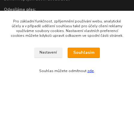
Odesíláme přes:
Pro základní funkčnost, zpříjemnění používání webu, analytické
účely a v případě udělení souhlasu také pro účely cílení reklamy
využíváme soubory cookies. Nastavení vlastních preferencí
cookies můžete kdykoli upravit odkazem ve spodní části stránek.
Souhlasím
Nastavení
Zákaznická podpora eshopu EVTERINKA.CZ
Souhlas můžete odmítnout
zde
.
Bohunka Budínová
tel. 733 648 549
(Po-Pá - 9:00-17:00hod, So 8:00-12:00hod)
obchod@evterinka.cz