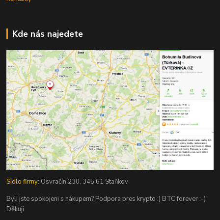
Kde nás najedete
Sídlo firmy:
Osvračín 230, 345 61 Staňkov
Byli jste spokojeni s nákupem? Podpora pres krypto :) BTC forever :-)
Děkuji