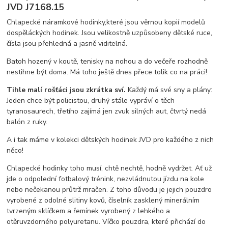
JVD J7168.15
Chlapecké náramkové hodinky,které jsou věrnou kopií modelů
dospěláckých hodinek. Jsou velikostně uzpůsobeny dětské ruce,
čísla jsou přehledná a jasně viditelná.
Batoh hozený v koutě, tenisky na nohou a do večeře rozhodně
nestihne být doma. Má toho ještě dnes přece tolik co na práci!
Tihle malí rošťáci jsou zkrátka sví.
Každý má své sny a plány:
Jeden chce být policistou, druhý stále vypráví o těch
tyranosaurech, třetího zajímá jen zvuk silných aut, čtvrtý nedá
balón z ruky.
A i tak máme v kolekci dětských hodinek JVD pro každého z nich
něco!
Chlapecké hodinky toho musí, chtě nechtě, hodně vydržet. Ať už
jde o odpolední fotbalový trénink, nezvládnutou jízdu na kole
nebo nečekanou průtrž mračen. Z toho důvodu je jejich pouzdro
vyrobené z odolné slitiny kovů, číselník zasklený minerálním
tvrzeným sklíčkem a řemínek vyrobený z lehkého a
otěruvzdorného polyuretanu. Víčko pouzdra, které přichází do