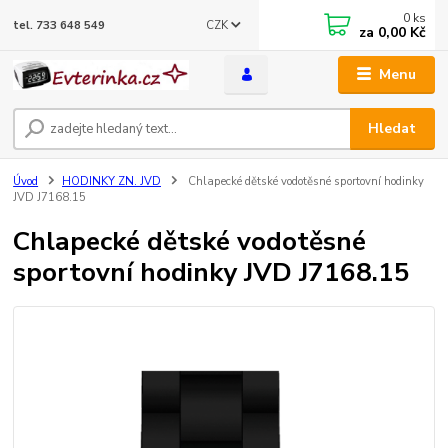
0
ks
CZK
tel. 733 648 549
za
0,00 Kč
Menu
Hledat
Úvod
HODINKY ZN. JVD
Chlapecké dětské vodotěsné sportovní hodinky
JVD J7168.15
Chlapecké dětské vodotěsné
sportovní hodinky JVD J7168.15