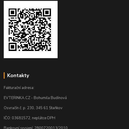
Kontakty
Fakturační adresa:
EVTERINKA.CZ - Bohumila Budínová
Osvračín č. p. 230, 345 61 Staňkov
IČO: 03681572, neplátce DPH
Bankovní spojení: 2800720013/2010