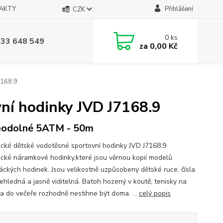
AKTY
Přihlášení
CZK
0
ks
733 648 549
za
0,00 Kč
7168.9
ní hodinky JVD J7168.9
ěodolné 5ATM - 50m
cké dětské vodotěsné sportovní hodinky JVD J7168.9
cké náramkové hodinky,které jsou věrnou kopií modelů
áckých hodinek. Jsou velikostně uzpůsobeny dětské ruce, čísla
řehledná a jasně viditelná. Batoh hozený v koutě, tenisky na
a do večeře rozhodně nestihne být doma. ...
celý popis