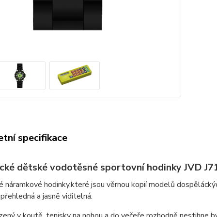
tní specifikace
cké dětské vodotěsné sportovní hodinky JVD J7
 náramkové hodinky,které jsou věrnou kopií modelů dospěláckýc
 přehledná a jasně viditelná.
ený v koutě, tenisky na nohou a do večeře rozhodně nestihne bý