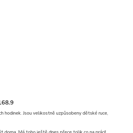
168.9
h hodinek. Jsou velikostně uzpůsobeny dětské ruce,
t doma. Má toho ještě dnes přece tolik co na práci!