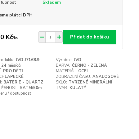
tupnost
Skladem
sme plátci DPH
0 Kč
Přidat do košíku
/
ks
roduktu:
JVD J7168.9
Výrobce:
JVD
24 měsíců
BARVA:
ČERNO - ZELENÁ
:
PRO DĚTI
MATERIÁL:
OCEL
CHLAPECKÉ
ZOBRAZENÍ ČASU:
ANALOGOVÉ
:
BATERIE - QUARTZ
SKLO:
TVRZENÉ MINERÁLNÍ
ĚSNOST:
5ATM/50m
TVAR:
KULATÝ
cenu / dostupnost