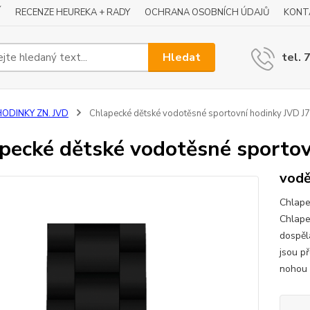
Í
RECENZE HEUREKA + RADY
OCHRANA OSOBNÍCH ÚDAJŮ
KONT
Hledat
tel. 
HODINKY ZN. JVD
Chlapecké dětské vodotěsné sportovní hodinky JVD J
pecké dětské vodotěsné sportov
vod
Chlape
Chlape
dospěl
jsou p
nohou 