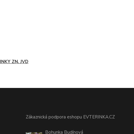
INKY ZN. JVD
Zákaznická podpora eshopu EVTERINKA.CZ
Bohunka Budínová