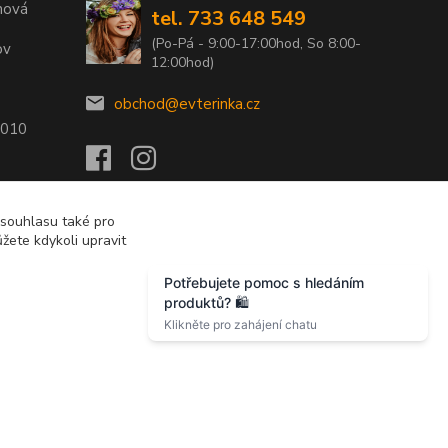
nová
tel. 733 648 549
(Po-Pá - 9:00-17:00hod, So 8:00-
ov
12:00hod)
obchod@evterinka.cz
2010
 souhlasu také pro
žete kdykoli upravit