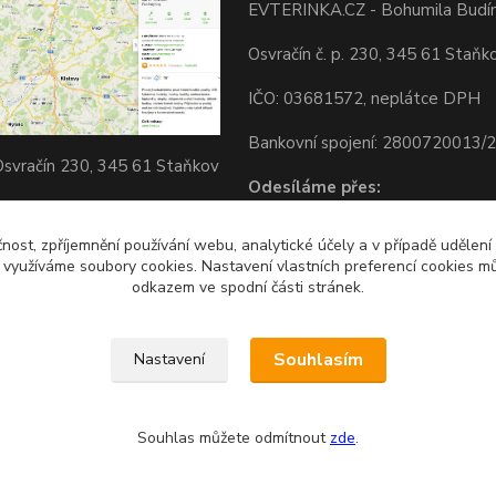
EVTERINKA.CZ - Bohumila Budí
Osvračín č. p. 230, 345 61 Staňk
IČO: 03681572, neplátce DPH
Bankovní spojení: 2800720013/
svračín 230, 345 61 Staňkov
Odesíláme přes:
okojeni s nákupem? Podpora
) BTC forever :-) Děkuji
čnost, zpříjemnění používání webu, analytické účely a v případě udělení
y využíváme soubory cookies. Nastavení vlastních preferencí cookies mů
odkazem ve spodní části stránek.
Souhlasím
Nastavení
Souhlas můžete odmítnout
zde
.