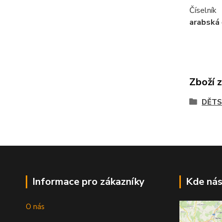
Číselník
arabská 
Zboží 
DĚTS
Informace pro zákazníky
Kde nás
O nás