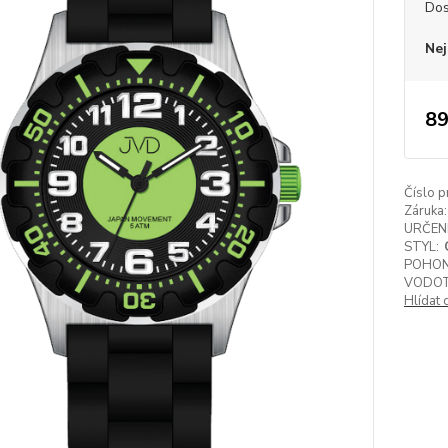
Dos
Nej
89
Číslo p
Záruka:
URČENÍ
STYL:
POHON
VODOT
Hlídat 