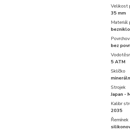
Velikost
35 mm
Materiál
bezniklo
Povrchov
bez pov
Vodotěs
5 ATM
Sklíčko
mineráln
Strojek
Japan - 
Kalibr str
2035
Řemínek
silikono