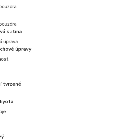
 pouzdra
 pouzdra
vá slitina
á úprava
rchové úpravy
nost
í tvrzené
Miyota
oje
vý