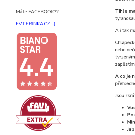
Tihle mal
Máte FACEBOOK??
tyranosau
EVTERINKA.CZ :-)
A i tak m
Chlapecké
nebo neče
tvrzeným 
zápěstím 
A co je 
přehledně
Jsou zkrá
Vo
Pou
Min
Jap