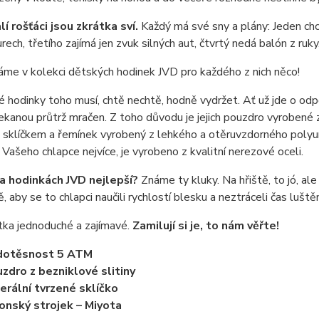
í rošťáci jsou zkrátka sví.
Každý má své sny a plány: Jeden chce
rech, třetího zajímá jen zvuk silných aut, čtvrtý nedá balón z ruky
áme v kolekci dětských hodinek JVD pro každého z nich něco!
 hodinky toho musí, chtě nechtě, hodně vydržet. Ať už jde o odpo
kanou průtrž mračen. Z toho důvodu je jejich pouzdro vyrobené z 
sklíčkem a řemínek vyrobený z lehkého a otěruvzdorného polyure
Vašeho chlapce nejvíce, je vyrobeno z kvalitní nerezové oceli.
na hodinkách JVD nejlepší?
Známe ty kluky. Na hřiště, to jó, ale
, aby se to chlapci naučili rychlostí blesku a neztráceli čas lušt
tka jednoduché a zajímavé.
Zamilují si je, to nám věřte!
dotěsnost 5 ATM
zdro z bezniklové slitiny
erální tvrzené sklíčko
onský strojek – Miyota