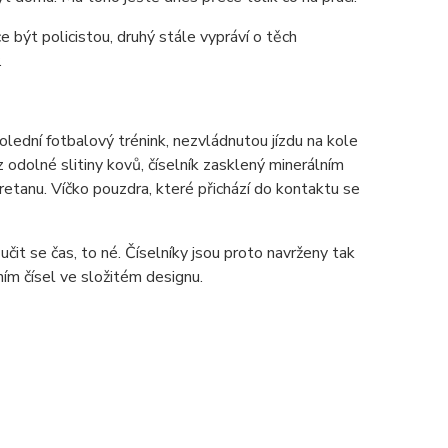
 být policistou, druhý stále vypráví o těch
.
lední fotbalový trénink, nezvládnutou jízdu na kole
odolné slitiny kovů, číselník zasklený minerálním
tanu. Víčko pouzdra, které přichází do kontaktu se
 učit se čas, to né. Číselníky jsou proto navrženy tak
ěním čísel ve složitém designu.