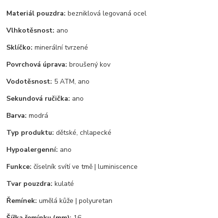
Materiál pouzdra:
bezniklová legovaná ocel
Vlhkotěsnost:
ano
Sklíčko:
minerální tvrzené
Povrchová úprava:
broušený kov
Vodotěsnost:
5 ATM, ano
Sekundová ručička:
ano
Barva:
modrá
Typ produktu:
dětské, chlapecké
Hypoalergenní:
ano
Funkce:
číselník svítí ve tmě | luminiscence
Tvar pouzdra:
kulaté
Řemínek:
umělá kůže | polyuretan
Šířka řemínku (mm):
16