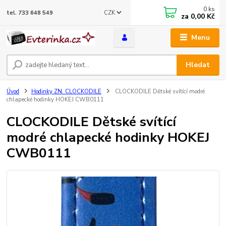
0
ks
CZK
tel. 733 648 549
za
0,00 Kč
Menu
Hledat
Úvod
Hodinky ZN. CLOCKODILE
CLOCKODILE Dětské svítící modré
chlapecké hodinky HOKEJ CWB0111
CLOCKODILE Dětské svítící
modré chlapecké hodinky HOKEJ
CWB0111