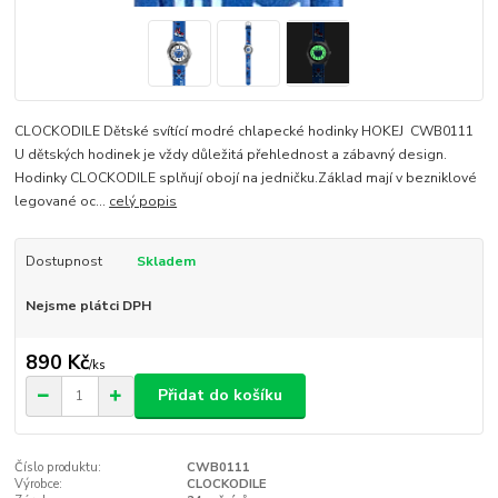
CLOCKODILE Dětské svítící modré chlapecké hodinky HOKEJ CWB0111
U dětských hodinek je vždy důležitá přehlednost a zábavný design.
Hodinky CLOCKODILE splňují obojí na jedničku.Základ mají v bezniklové
legované oc...
celý popis
Dostupnost
Skladem
Nejsme plátci DPH
890 Kč
/
ks
Přidat do košíku
Číslo produktu:
CWB0111
Výrobce:
CLOCKODILE