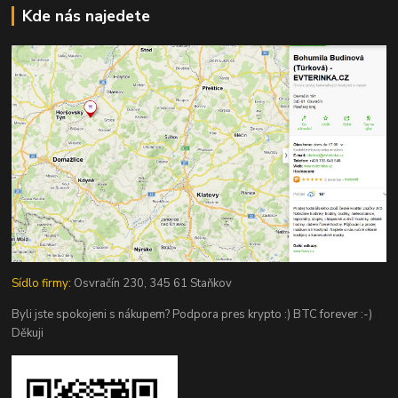
Kde nás najedete
Sídlo firmy:
Osvračín 230, 345 61 Staňkov
Byli jste spokojeni s nákupem? Podpora pres krypto :) BTC forever :-)
Děkuji