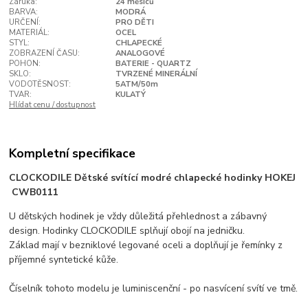
Záruka:
24 měsíců
BARVA:
MODRÁ
URČENÍ:
PRO DĚTI
MATERIÁL:
OCEL
STYL:
CHLAPECKÉ
ZOBRAZENÍ ČASU:
ANALOGOVÉ
POHON:
BATERIE - QUARTZ
SKLO:
TVRZENÉ MINERÁLNÍ
VODOTĚSNOST:
5ATM/50m
TVAR:
KULATÝ
Hlídat cenu / dostupnost
Kompletní specifikace
CLOCKODILE Dětské svítící modré chlapecké hodinky HOKEJ
CWB0111
U dětských hodinek je vždy důležitá přehlednost a zábavný
design. Hodinky CLOCKODILE splňují obojí na jedničku.
Základ mají v bezniklové legované oceli a doplňují je řemínky z
příjemné syntetické kůže.
Číselník tohoto modelu je luminiscenční - po nasvícení svítí ve tmě.