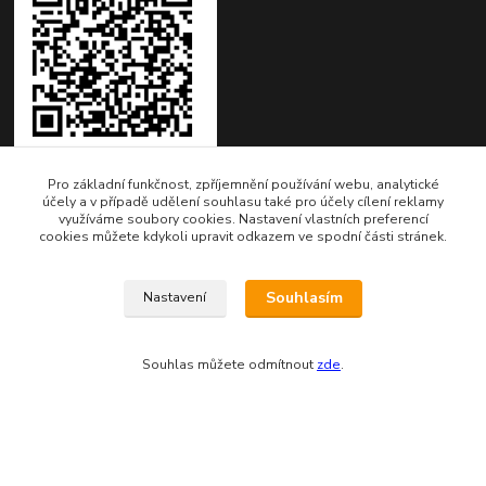
Pro základní funkčnost, zpříjemnění používání webu, analytické
účely a v případě udělení souhlasu také pro účely cílení reklamy
využíváme soubory cookies. Nastavení vlastních preferencí
Kontakty
cookies můžete kdykoli upravit odkazem ve spodní části stránek.
Fakturační adresa:
Souhlasím
Nastavení
EVTERINKA.CZ - Bohumila Budínová
Osvračín č. p. 230, 345 61 Staňkov
Souhlas můžete odmítnout
zde
.
IČO: 03681572, neplátce DPH
Bankovní spojení: 2800720013/2010
Odesíláme přes: