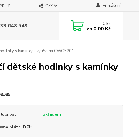
AKTY
Přihlášení
CZK
0
ks
733 648 549
za
0,00 Kč
hodinky s kamínky a kytičkami CWG5201
í dětské hodinky s kamínky
 popis
tupnost
Skladem
sme plátci DPH