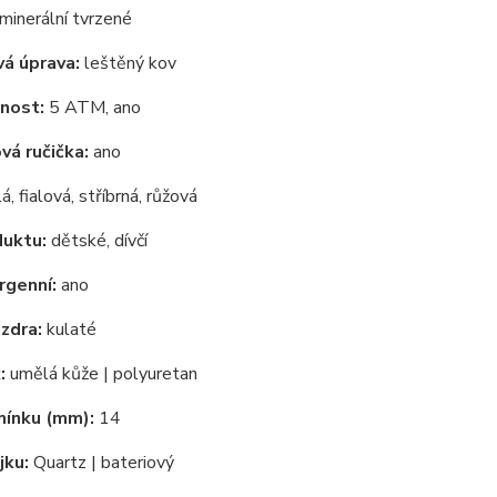
minerální tvrzené
á úprava:
leštěný kov
nost:
5 ATM, ano
á ručička:
ano
lá, fialová, stříbrná, růžová
duktu:
dětské, dívčí
rgenní:
ano
zdra:
kulaté
:
umělá kůže | polyuretan
mínku (mm):
14
jku:
Quartz | bateriový