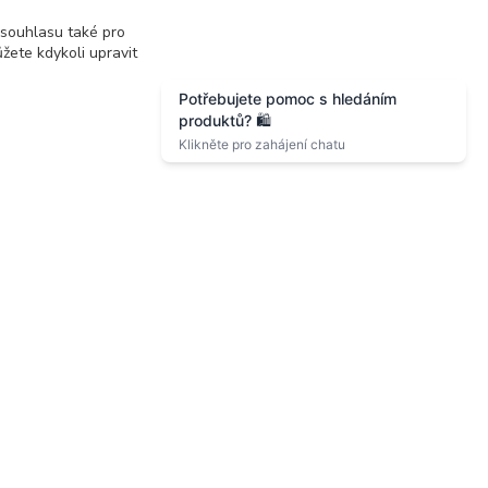
 souhlasu také pro
žete kdykoli upravit
Zákaznická podpora eshopu EVTERINKA.CZ
Bohunka Budínová
nová
tel. 733 648 549
(Po-Pá - 9:00-17:00hod, So 8:00-
ov
12:00hod)
obchod@evterinka.cz
2010