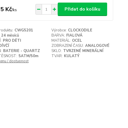
5 Kč
Přidat do košíku
/
ks
roduktu:
CWG5201
Výrobce:
CLOCKODILE
24 měsíců
BARVA:
FIALOVÁ
:
PRO DĚTI
MATERIÁL:
OCEL
DÍVČÍ
ZOBRAZENÍ ČASU:
ANALOGOVÉ
:
BATERIE - QUARTZ
SKLO:
TVRZENÉ MINERÁLNÍ
ĚSNOST:
5ATM/50m
TVAR:
KULATÝ
cenu / dostupnost