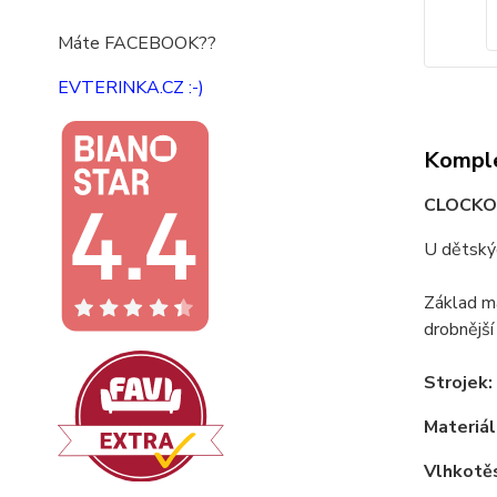
Máte FACEBOOK??
EVTERINKA.CZ :-)
Komple
CLOCKOD
U dětskýc
Základ ma
drobnější
Strojek:
Materiál
Vlhkotě