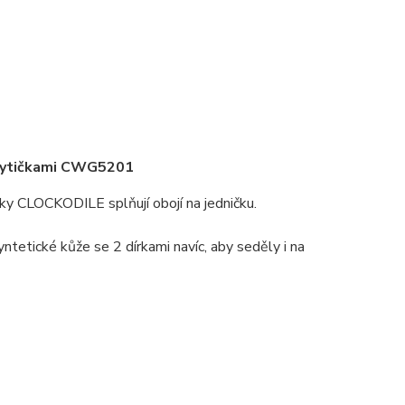
 kytičkami CWG5201
ky CLOCKODILE splňují obojí na jedničku.
yntetické kůže se 2 dírkami navíc, aby seděly i na