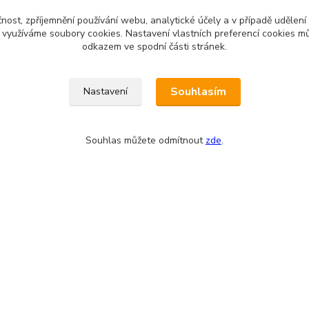
čnost, zpříjemnění používání webu, analytické účely a v případě udělení
 najedete
Kontakty
y využíváme soubory cookies. Nastavení vlastních preferencí cookies mů
odkazem ve spodní části stránek.
Fakturační adresa:
Souhlasím
Nastavení
EVTERINKA.CZ - Bohumila Budí
Osvračín č. p. 230, 345 61 Staňk
Souhlas můžete odmítnout
zde
.
IČO: 03681572, neplátce DPH
Bankovní spojení: 2800720013/
svračín 230, 345 61 Staňkov
Odesíláme přes:
okojeni s nákupem? Podpora
) BTC forever :-) Děkuji