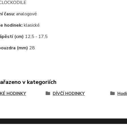
CLOCKODILE
í času:
analogové
e hodinek:
klasické
ápěstí (cm)
12,5 - 17,5
pouzdra (mm)
28
zařazeno v kategoriích
KÉ HODINKY
DÍVČÍ HODINKY
Hodi