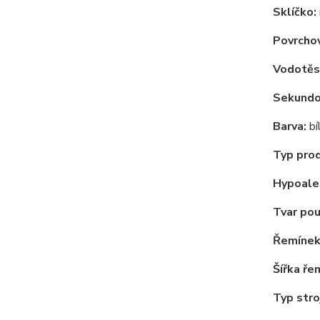
Sklíčko:
Povrchov
Vodotěs
Sekundov
Barva:
bí
Typ pro
Hypoale
Tvar pou
Řemínek
Šířka ře
Typ stro