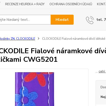
Í
RECENZE HEUREKA + RADY
OCHRANA OSOBNÍCH ÚDAJŮ
KONT
Hledat
tel. 
Hodinky ZN. CLOCKODILE
CLOCKODILE Fialové náramkové dívčí dětské 
KODILE Fialové náramkové dívč
tičkami CWG5201
...
celý
Dos
Nej