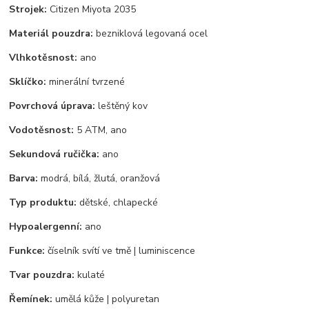
Strojek:
Citizen Miyota 2035
Materiál pouzdra:
bezniklová legovaná ocel
Vlhkotěsnost:
ano
Sklíčko:
minerální tvrzené
Povrchová úprava:
leštěný kov
Vodotěsnost:
5 ATM, ano
Sekundová ručička:
ano
Barva:
modrá, bílá, žlutá, oranžová
Typ produktu:
dětské, chlapecké
Hypoalergenní:
ano
Funkce:
číselník svítí ve tmě | luminiscence
Tvar pouzdra:
kulaté
Řemínek:
umělá kůže | polyuretan