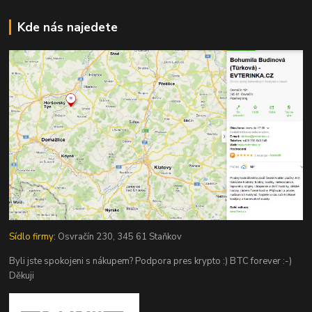
Kde nás najedete
Sídlo firmy:
Osvračín 230, 345 61 Staňkov
Byli jste spokojeni s nákupem? Podpora pres krypto :) BTC forever :-)
Děkuji