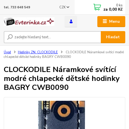
0
ks
CZK
tel. 733 648 549
za
0,00 Kč
Menu
Hledat
Úvod
Hodinky ZN. CLOCKODILE
CLOCKODILE Náramkové svítící modré
chlapecké dětské hodinky BAGRY CWB0090
CLOCKODILE Náramkové svítící
modré chlapecké dětské hodinky
BAGRY CWB0090