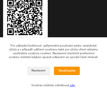
Pro základní funkčnost, zpříjemnění používání webu, analytické
účely a v případě udělení souhlasu také pro účely cílení reklamy
využíváme soubory cookies. Nastavení vlastních preferencí
Kontakty
cookies můžete kdykoli upravit odkazem ve spodní části stránek.
Fakturační adresa:
Souhlasím
Nastavení
EVTERINKA.CZ - Bohumila Budínová
Osvračín č. p. 230, 345 61 Staňkov
Souhlas můžete odmítnout
zde
.
IČO: 03681572, neplátce DPH
Bankovní spojení: 2800720013/2010