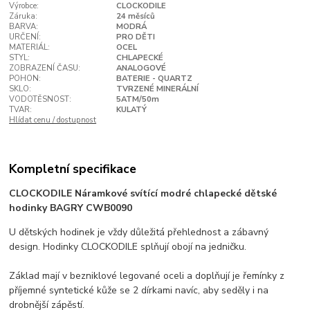
Výrobce:
CLOCKODILE
Záruka:
24 měsíců
BARVA:
MODRÁ
URČENÍ:
PRO DĚTI
MATERIÁL:
OCEL
STYL:
CHLAPECKÉ
ZOBRAZENÍ ČASU:
ANALOGOVÉ
POHON:
BATERIE - QUARTZ
SKLO:
TVRZENÉ MINERÁLNÍ
VODOTĚSNOST:
5ATM/50m
TVAR:
KULATÝ
Hlídat cenu / dostupnost
Kompletní specifikace
CLOCKODILE Náramkové svítící modré chlapecké dětské
hodinky BAGRY CWB0090
U dětských hodinek je vždy důležitá přehlednost a zábavný
design. Hodinky CLOCKODILE splňují obojí na jedničku.
Základ mají v bezniklové legované oceli a doplňují je řemínky z
příjemné syntetické kůže se 2 dírkami navíc, aby seděly i na
drobnější zápěstí.