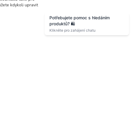
žete kdykoli upravit
Zákaznická podpora eshopu EVTERINKA.CZ
Bohunka Budínová
nová
tel. 733 648 549
(Po-Pá - 9:00-17:00hod, So 8:00-
ov
12:00hod)
obchod@evterinka.cz
2010