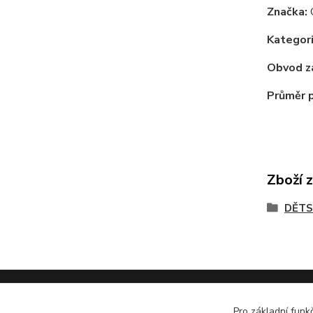
Značka:
Kategori
Obvod z
Průměr 
Zboží 
DĚTS
Pro základní funk