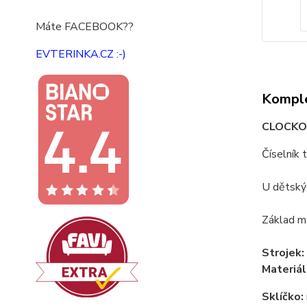
Máte FACEBOOK??
EVTERINKA.CZ :-)
Komple
CLOCKOD
Číselník 
U dětskýc
Základ ma
Strojek:
Materiál
Sklíčko: