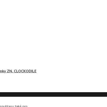
nky ZN. CLOCKODILE
 souhlasu také pro