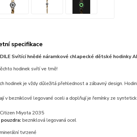
tní specifikace
ILE Svítící hnědé náramkové chlapecké dětské hodink
těchto hodinek svítí ve tmě!
h hodinek je vždy důležitá přehlednost a zábavný design. Hodin
jí v bezniklové legované oceli a doplňují je řemínky ze syntetick
Citizen Miyota 2035
 pouzdra:
bezniklová legovaná ocel
minerální tvrzené