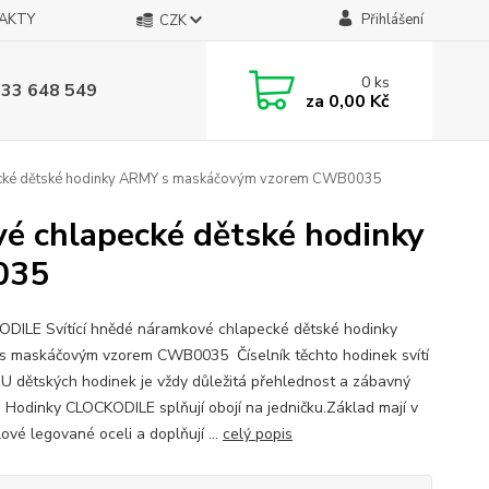
AKTY
Přihlášení
CZK
0
ks
733 648 549
za
0,00 Kč
ecké dětské hodinky ARMY s maskáčovým vzorem CWB0035
é chlapecké dětské hodinky
035
DILE Svítící hnědé náramkové chlapecké dětské hodinky
 maskáčovým vzorem CWB0035 Číselník těchto hodinek svítí
!U dětských hodinek je vždy důležitá přehlednost a zábavný
. Hodinky CLOCKODILE splňují obojí na jedničku.Základ mají v
ové legované oceli a doplňují ...
celý popis