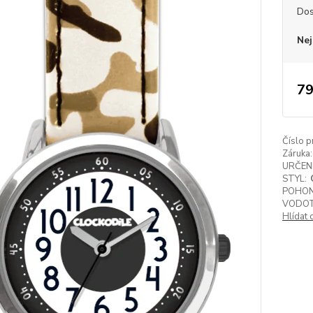
Dos
Nej
79
Číslo p
Záruka:
URČENÍ
STYL:
POHON
VODOT
Hlídat 