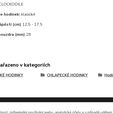
CLOCKODILE
e hodinek:
klasické
ápěstí (cm)
12,5 - 17,5
pouzdra (mm)
28
zařazeno v kategoriích
KÉ HODINKY
CHLAPECKÉ HODINKY
Hodi
čnost, zpříjemnění používání webu, analytické účely a v případě udělení