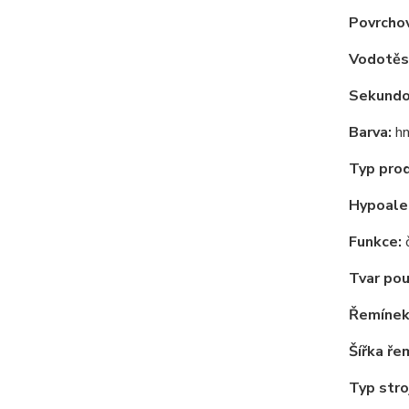
Povrchov
Vodotěs
Sekundov
Barva:
hn
Typ pro
Hypoale
Funkce:
č
Tvar pou
Řemínek
Šířka ře
Typ stro