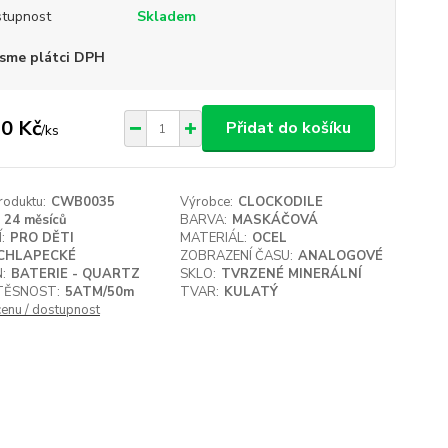
tupnost
Skladem
sme plátci DPH
0 Kč
Přidat do košíku
/
ks
roduktu:
CWB0035
Výrobce:
CLOCKODILE
24 měsíců
BARVA:
MASKÁČOVÁ
:
PRO DĚTI
MATERIÁL:
OCEL
CHLAPECKÉ
ZOBRAZENÍ ČASU:
ANALOGOVÉ
:
BATERIE - QUARTZ
SKLO:
TVRZENÉ MINERÁLNÍ
ĚSNOST:
5ATM/50m
TVAR:
KULATÝ
cenu / dostupnost