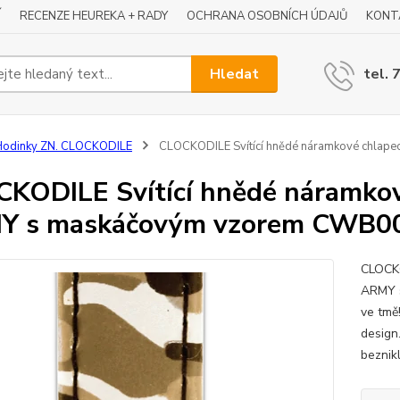
Í
RECENZE HEUREKA + RADY
OCHRANA OSOBNÍCH ÚDAJŮ
KONT
Hledat
tel. 
Hodinky ZN. CLOCKODILE
CLOCKODILE Svítící hnědé náramkové chlap
KODILE Svítící hnědé náramkov
Y s maskáčovým vzorem CWB0
CLOCKO
ARMY s
ve tmě
design
beznikl