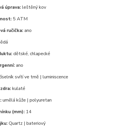
á úprava:
leštěný kov
nost:
5 ATM
á ručička:
ano
ědá
duktu:
dětské, chlapecké
rgenní:
ano
íselník svítí ve tmě | luminiscence
zdra:
kulaté
:
umělá kůže | polyuretan
mínku (mm):
14
jku:
Quartz | bateriový