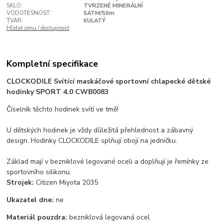
SKLO:
TVRZENÉ MINERÁLNÍ
VODOTĚSNOST:
5ATM/50m
TVAR:
KULATÝ
Hlídat cenu / dostupnost
Kompletní specifikace
CLOCKODILE Svítící maskáčové sportovní chlapecké dětské
hodinky SPORT 4.0 CWB0083
Číselník těchto hodinek svítí ve tmě!
U dětských hodinek je vždy důležitá přehlednost a zábavný
design. Hodinky CLOCKODILE splňují obojí na jedničku.
Základ mají v bezniklové legované oceli a doplňují je řemínky ze
sportovního silikonu.
Strojek:
Citizen Miyota 2035
Ukazatel dne:
ne
Materiál pouzdra:
bezniklová legovaná ocel