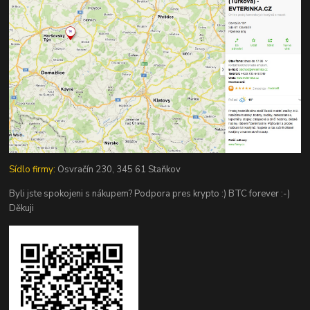
Sídlo firmy:
Osvračín 230, 345 61 Staňkov
Byli jste spokojeni s nákupem? Podpora pres krypto :) BTC forever :-)
Děkuji