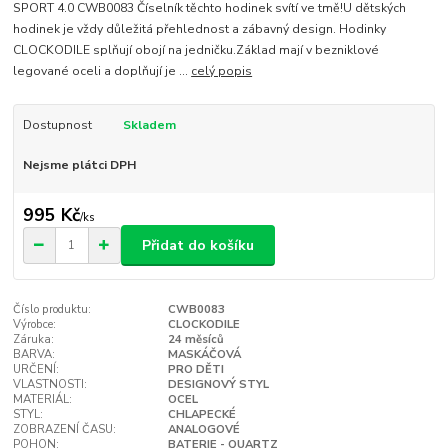
SPORT 4.0 CWB0083 Číselník těchto hodinek svítí ve tmě!U dětských
hodinek je vždy důležitá přehlednost a zábavný design. Hodinky
CLOCKODILE splňují obojí na jedničku.Základ mají v bezniklové
legované oceli a doplňují je ...
celý popis
Dostupnost
Skladem
Nejsme plátci DPH
995 Kč
/
ks
Přidat do košíku
Číslo produktu:
CWB0083
Výrobce:
CLOCKODILE
Záruka:
24 měsíců
BARVA:
MASKÁČOVÁ
URČENÍ:
PRO DĚTI
VLASTNOSTI:
DESIGNOVÝ STYL
MATERIÁL:
OCEL
STYL:
CHLAPECKÉ
ZOBRAZENÍ ČASU:
ANALOGOVÉ
POHON:
BATERIE - QUARTZ