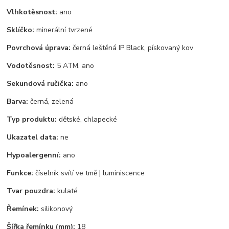
Vlhkotěsnost:
ano
Sklíčko:
minerální tvrzené
Povrchová úprava:
černá leštěná IP Black, pískovaný kov
Vodotěsnost:
5 ATM, ano
Sekundová ručička:
ano
Barva:
černá, zelená
Typ produktu:
dětské, chlapecké
Ukazatel data:
ne
Hypoalergenní:
ano
Funkce:
číselník svítí ve tmě | luminiscence
Tvar pouzdra:
kulaté
Řemínek:
silikonový
Šířka řemínku (mm):
18