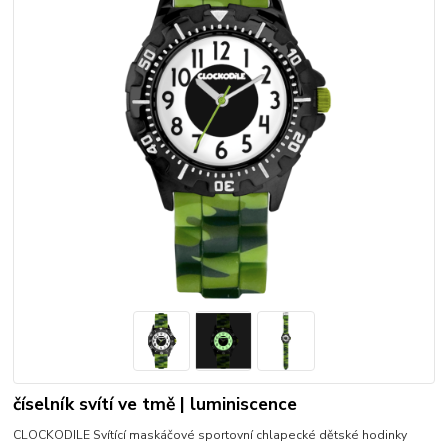
číselník svítí ve tmě | luminiscence
CLOCKODILE Svítící maskáčové sportovní chlapecké dětské hodinky