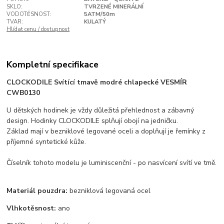
SKLO:
TVRZENÉ MINERÁLNÍ
VODOTĚSNOST:
5ATM/50m
TVAR:
KULATÝ
Hlídat cenu / dostupnost
Kompletní specifikace
CLOCKODILE Svítící tmavě modré chlapecké VESMÍR
CWB0130
U dětských hodinek je vždy důležitá přehlednost a zábavný
design. Hodinky CLOCKODILE splňují obojí na jedničku.
Základ mají v bezniklové legované oceli a doplňují je řemínky z
příjemné syntetické kůže.
Číselník tohoto modelu je luminiscenční - po nasvícení svítí ve tmě.
Materiál pouzdra:
bezniklová legovaná ocel
Vlhkotěsnost:
ano