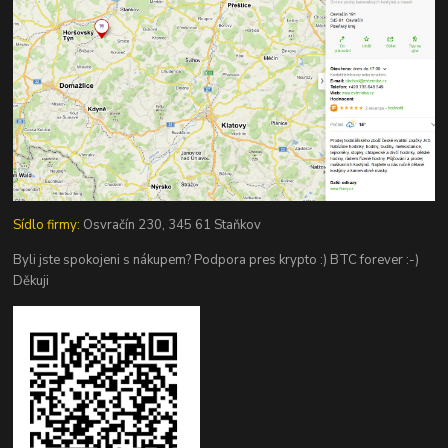
Sídlo firmy:
Osvračín 230, 345 61 Staňkov
Byli jste spokojeni s nákupem? Podpora pres krypto :) BTC forever :-)
Děkuji