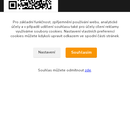
Pro základní funkčnost, zpříjemnění používání webu, analytické
účely a v případě udělení souhlasu také pro účely cílení reklamy
využíváme soubory cookies. Nastavení vlastních preferencí
Kontakty
cookies můžete kdykoli upravit odkazem ve spodní části stránek.
Fakturační adresa:
Souhlasím
Nastavení
EVTERINKA.CZ - Bohumila Budínová
Osvračín č. p. 230, 345 61 Staňkov
Souhlas můžete odmítnout
zde
.
IČO: 03681572, neplátce DPH
Bankovní spojení: 2800720013/2010
Odesíláme přes: