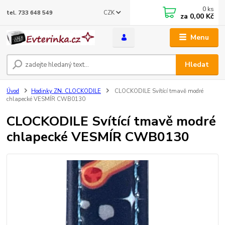
0
ks
CZK
tel. 733 648 549
za
0,00 Kč
Menu
Hledat
Úvod
Hodinky ZN. CLOCKODILE
CLOCKODILE Svítící tmavě modré
chlapecké VESMÍR CWB0130
CLOCKODILE Svítící tmavě modré
chlapecké VESMÍR CWB0130