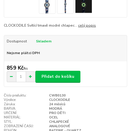
CLOCKODILE Svítící tmavě modré chlapec...
celý popis
Dostupnost
Skladem
Nejsme plátci DPH
859 Kč
/
ks
Přidat do košíku
Číslo produktu:
CWB0130
Výrobce:
CLOCKODILE
Záruka:
24 měsíců
BARVA:
MODRÁ
URČENÍ:
PRO DĚTI
MATERIÁL:
OCEL
STYL:
CHLAPECKÉ
ZOBRAZENÍ ČASU:
ANALOGOVÉ
POHON:
BATERIE - QUARTZ