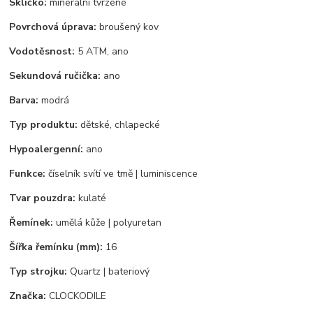
Sklíčko:
minerální tvrzené
Povrchová úprava:
broušený kov
Vodotěsnost:
5 ATM, ano
Sekundová ručička:
ano
Barva:
modrá
Typ produktu:
dětské, chlapecké
Hypoalergenní:
ano
Funkce:
číselník svítí ve tmě | luminiscence
Tvar pouzdra:
kulaté
Řemínek:
umělá kůže | polyuretan
Šířka řemínku (mm):
16
Typ strojku:
Quartz | bateriový
Značka:
CLOCKODILE