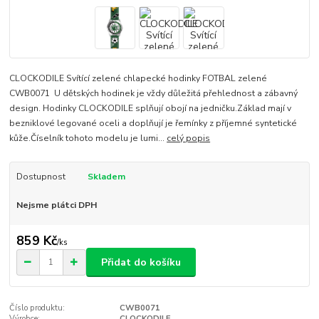
CLOCKODILE Svítící zelené chlapecké hodinky FOTBAL zelené
CWB0071 U dětských hodinek je vždy důležitá přehlednost a zábavný
design. Hodinky CLOCKODILE splňují obojí na jedničku.Základ mají v
bezniklové legované oceli a doplňují je řemínky z příjemné syntetické
kůže.Číselník tohoto modelu je lumi...
celý popis
Dostupnost
Skladem
Nejsme plátci DPH
859 Kč
/
ks
Přidat do košíku
Číslo produktu:
CWB0071
Výrobce:
CLOCKODILE