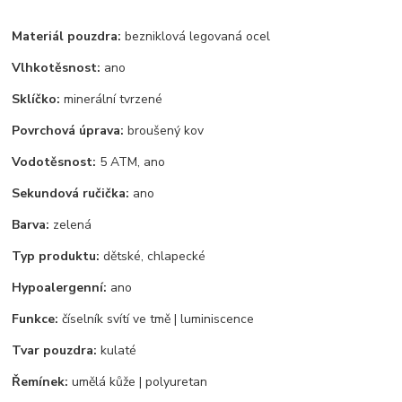
Materiál pouzdra:
bezniklová legovaná ocel
Vlhkotěsnost:
ano
Sklíčko:
minerální tvrzené
Povrchová úprava:
broušený kov
Vodotěsnost:
5 ATM, ano
Sekundová ručička:
ano
Barva:
zelená
Typ produktu:
dětské, chlapecké
Hypoalergenní:
ano
Funkce:
číselník svítí ve tmě | luminiscence
Tvar pouzdra:
kulaté
Řemínek:
umělá kůže | polyuretan