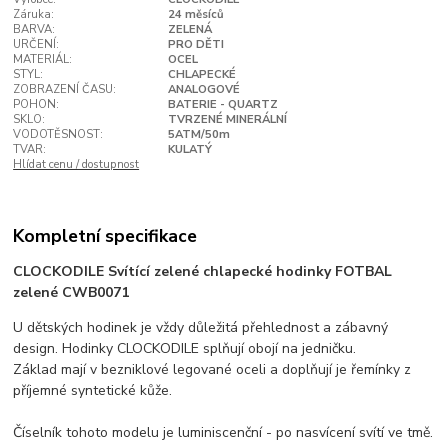
Záruka:
24 měsíců
BARVA:
ZELENÁ
URČENÍ:
PRO DĚTI
MATERIÁL:
OCEL
STYL:
CHLAPECKÉ
ZOBRAZENÍ ČASU:
ANALOGOVÉ
POHON:
BATERIE - QUARTZ
SKLO:
TVRZENÉ MINERÁLNÍ
VODOTĚSNOST:
5ATM/50m
TVAR:
KULATÝ
Hlídat cenu / dostupnost
Kompletní specifikace
CLOCKODILE Svítící zelené chlapecké hodinky FOTBAL
zelené CWB0071
U dětských hodinek je vždy důležitá přehlednost a zábavný
design. Hodinky CLOCKODILE splňují obojí na jedničku.
Základ mají v bezniklové legované oceli a doplňují je řemínky z
příjemné syntetické kůže.
Číselník tohoto modelu je luminiscenční - po nasvícení svítí ve tmě.