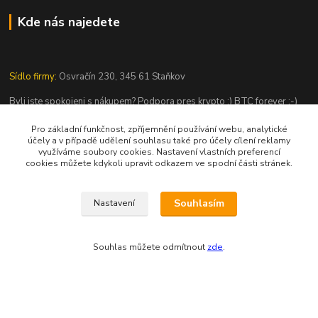
Kde nás najedete
Sídlo firmy:
Osvračín 230, 345 61 Staňkov
Byli jste spokojeni s nákupem? Podpora pres krypto :) BTC forever :-)
Děkuji
Pro základní funkčnost, zpříjemnění používání webu, analytické
účely a v případě udělení souhlasu také pro účely cílení reklamy
využíváme soubory cookies. Nastavení vlastních preferencí
cookies můžete kdykoli upravit odkazem ve spodní části stránek.
Kontakty
Souhlasím
Nastavení
Fakturační adresa:
EVTERINKA.CZ - Bohumila Budínová
Souhlas můžete odmítnout
zde
.
Osvračín č. p. 230, 345 61 Staňkov
IČO: 03681572, neplátce DPH