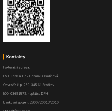
Kontakty
Fakturační adresa:
EVTERINKA.CZ - Bohumila Budínová
Osvračín č. p. 230, 345 61 Staňkov
IČO: 03681572, neplátce DPH
Bankovní spojení: 2800720013/2010
Odesíláme přes: