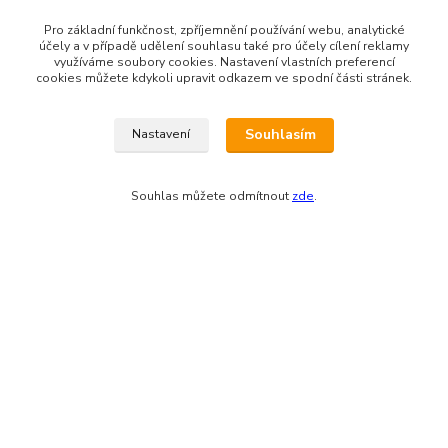
Pro základní funkčnost, zpříjemnění používání webu, analytické
účely a v případě udělení souhlasu také pro účely cílení reklamy
využíváme soubory cookies. Nastavení vlastních preferencí
cookies můžete kdykoli upravit odkazem ve spodní části stránek.
Souhlasím
Nastavení
Zákaznická podpora eshopu EVTERINKA.CZ
Souhlas můžete odmítnout
zde
.
Bohunka Budínová
tel. 733 648 549
(Po-Pá - 9:00-17:00hod, So 8:00-12:00hod)
obchod@evterinka.cz