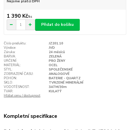
Nejsme plátci DPH
1 390 Kč
/
ks
Přidat do košíku
Číslo produktu:
JZ201.10
Výrobce:
JVD
Záruka:
24 měsíců
BARVA:
ZELENÁ
URČENÍ:
PRO ŽENY
MATERIÁL:
OCEL
STYL:
SPOLEČENSKÉ
ZOBRAZENÍ ČASU:
ANALOGOVÉ
POHON:
BATERIE - QUARTZ
SKLO:
TVRZENÉ MINERÁLNÍ
VODOTĚSNOST:
3ATM/30m
TVAR:
KULATÝ
Hlídat cenu / dostupnost
Kompletní specifikace