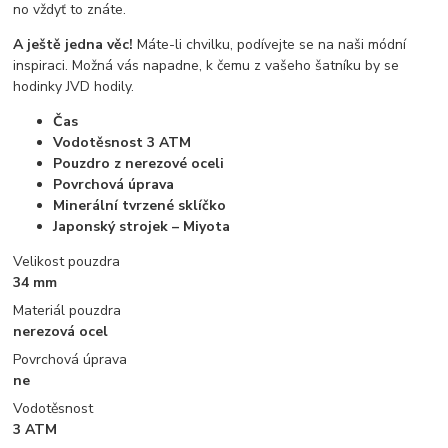
no vždyť to znáte.
A ještě jedna věc!
Máte-li chvilku, podívejte se na naši módní
inspiraci. Možná vás napadne, k čemu z vašeho šatníku by se
hodinky JVD hodily.
Čas
Vodotěsnost 3 ATM
Pouzdro z nerezové oceli
Povrchová úprava
Minerální tvrzené sklíčko
Japonský strojek – Miyota
Velikost pouzdra
34 mm
Materiál pouzdra
nerezová ocel
Povrchová úprava
ne
Vodotěsnost
3 ATM