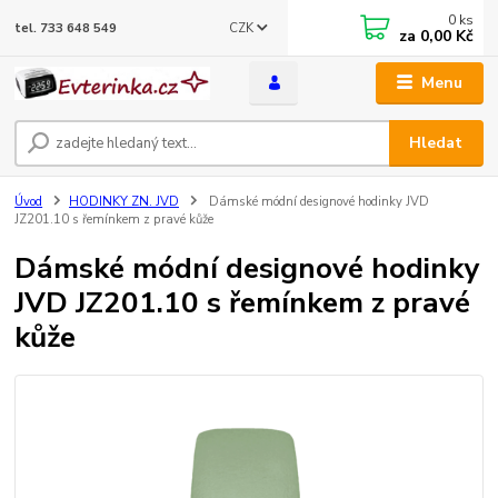
0
ks
CZK
tel. 733 648 549
za
0,00 Kč
Menu
Hledat
Úvod
HODINKY ZN. JVD
Dámské módní designové hodinky JVD
JZ201.10 s řemínkem z pravé kůže
Dámské módní designové hodinky
JVD JZ201.10 s řemínkem z pravé
kůže