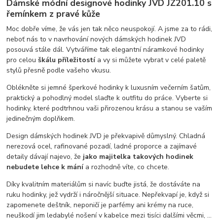
Dámské módní designové hodinky JVD JZ201.10 s
řemínkem z pravé kůže
Moc dobře víme, že vás jen tak něco neuspokojí. A jsme za to rádi,
neboť nás to v navrhování nových dámských hodinek JVD
posouvá stále dál. Vytváříme tak elegantní náramkové hodinky
pro celou
škálu příležitostí
a vy si můžete vybrat v celé paletě
stylů přesně podle vašeho vkusu.
Oblékněte si jemné šperkové hodinky k luxusním večerním šatům,
praktický a pohodlný model slaďte k outfitu do práce. Vyberte si
hodinky, které podtrhnou vaši přirozenou krásu a stanou se vaším
jedinečným doplňkem.
Design dámských hodinek JVD je překvapivě důmyslný. Chladná
nerezová ocel, rafinované pozadí, ladné proporce a zajímavé
detaily dávají najevo, že
jako majitelka takových hodinek
nebudete lehce k mání
a rozhodně víte, co chcete.
Díky kvalitním materiálům si navíc buďte jistá, že dostáváte na
ruku hodinky, jež vydrží i náročnější situace. Nepřekvapí je, když si
zapomenete deštník, neponičí je parfémy ani krémy na ruce,
neuškodí jim ledabylé nošení v kabelce mezi tisíci dalšími věcmi, …