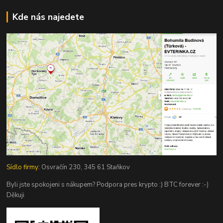
Kde nás najedete
Sídlo firmy:
Osvračín 230, 345 61 Staňkov
Byli jste spokojeni s nákupem? Podpora pres krypto :) BTC forever :-)
Děkuji