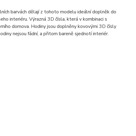
lních barvách dělají z tohoto modelu ideální doplněk do
o interiéru. Výrazná 3D čísla, která v kombinaci s
erního domova. Hodiny jsou doplněny kovovými 3D čísly
diny nejsou fádní, a přitom bareně sjednotí interiér.