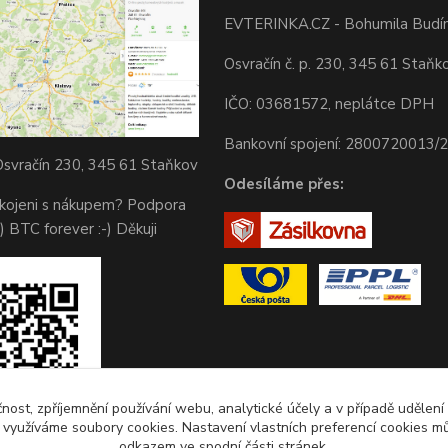
EVTERINKA.CZ - Bohumila Budí
Osvračín č. p. 230, 345 61 Staňk
IČO: 03681572, neplátce DPH
Bankovní spojení: 2800720013/
svračín 230, 345 61 Staňkov
Odesíláme přes:
okojeni s nákupem? Podpora
) BTC forever :-) Děkuji
čnost, zpříjemnění používání webu, analytické účely a v případě udělení
y využíváme soubory cookies. Nastavení vlastních preferencí cookies mů
odkazem ve spodní části stránek.