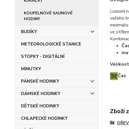
KUKAČKY
Luxusní n
KOUPELNOVÉ SAUNOVÉ
vašeho by
HODINY
minimali
BUDÍKY
ve stříbr
Kombinac
METEOROLOGICKÉ STANICE
Ča
mat
STOPKY - DIGITÁLNÍ
Velikost
MINUTKY
Čas
PÁNSKÉ HODINKY
DÁMSKÉ HODINKY
DĚTSKÉ HODINKY
Zboží 
CHLAPECKÉ HODINKY
DŘEV