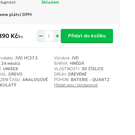
tupnost
Skladem
sme plátci DPH
390 Kč
Přidat do košíku
/
ks
roduktu:
JVD HC27.3
Výrobce:
JVD
24 měsíců
BARVA:
HNĚDÁ
:
UNISEX
VLASTNOSTI:
3D ČÍSLICE
IÁL:
DŘEVO
DRUH:
DŘEVĚNÉ
ZENÍ ČASU:
ANALOGOVÉ
POHON:
BATERIE - QUARTZ
KULATÝ
Hlídat cenu / dostupnost