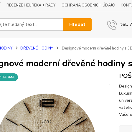
Í
RECENZE HEUREKA + RADY
OCHRANA OSOBNÍCH ÚDAJŮ
KONT
Hledat
tel. 
HODINY
DŘEVĚNÉ HODINY
Designové moderní dřevěné hodiny s 3D
gnové moderní dřevěné hodiny s
POŠ
 ZDARMA
Design
Luxusn
univer
vašeho
Vašeho 