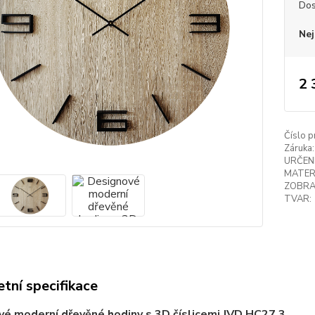
Dos
Nej
2 
Číslo p
Záruka:
URČENÍ
MATER
ZOBRA
TVAR:
tní specifikace
é moderní dřevěné hodiny s 3D číslicemi JVD HC27.3