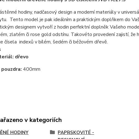
ástěnné hodiny, nadčasový design a moderní materiály v universá
tu. Tento model je pak ideálním a praktickým doplňkem do Vašeh
stickým designem vytvoří z hodin perfektní doplněk Vašeho mod
ném, zlatém či rose gold odstínu. Takovéto provedení zajistí, že ho
e čísela indexů v bílém, šedém či béžovém dřevě.
s
eriál: dřevo
 pouzdra:
400mm
zařazeno v kategoriích
ĚNÉ HODINY
PAPRSKOVITÉ -