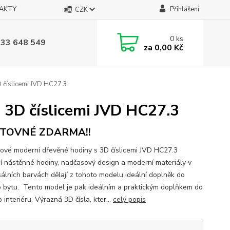
AKTY
Přihlášení
CZK
0
ks
733 648 549
za
0,00 Kč
 číslicemi JVD HC27.3
 3D číslicemi JVD HC27.3
TOVNÉ ZDARMA!!
ové moderní dřevěné hodiny s 3D číslicemi JVD HC27.3
í nástěnné hodiny, nadčasový design a moderní materiály v
sálních barvách dělají z tohoto modelu ideální doplněk do
 bytu. Tento model je pak ideálním a praktickým doplňkem do
interiéru. Výrazná 3D čísla, kter...
celý popis