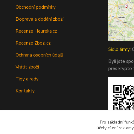
Obchodní podmínky
Doprava a dodání zboží
Recenze Heureka.cz
Recenze Zbozi.cz
Sídlo firmy:
O
Ochrana osobních údajů
Byli jste sp
Vrátit zboží
pres krypto :
Tipy a rady
Kontakty
Pro základní funk
účely cílení reklam