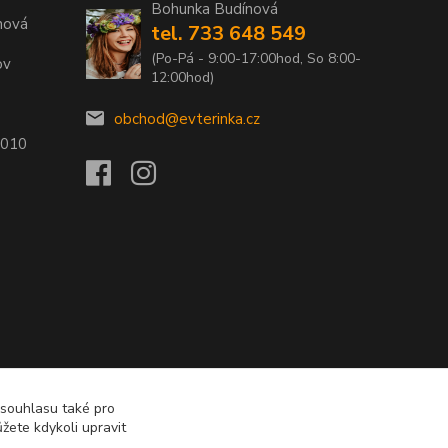
Bohunka Budínová
nová
tel. 733 648 549
(Po-Pá - 9:00-17:00hod, So 8:00-
ov
12:00hod)
obchod@evterinka.cz
2010
 souhlasu také pro
žete kdykoli upravit