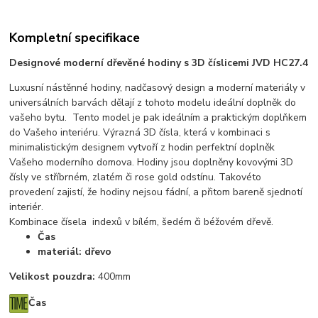
Kompletní specifikace
Designové moderní dřevěné hodiny s 3D číslicemi JVD HC27.4
Luxusní nástěnné hodiny, nadčasový design a moderní materiály v
universálních barvách dělají z tohoto modelu ideální doplněk do
vašeho bytu. Tento model je pak ideálním a praktickým doplňkem
do Vašeho interiéru. Výrazná 3D čísla, která v kombinaci s
minimalistickým designem vytvoří z hodin perfektní doplněk
Vašeho moderního domova. Hodiny jsou doplněny kovovými 3D
čísly ve stříbrném, zlatém či rose gold odstínu. Takovéto
provedení zajistí, že hodiny nejsou fádní, a přitom bareně sjednotí
interiér.
Kombinace čísela indexů v bílém, šedém či béžovém dřevě.
Čas
materiál: dřevo
Velikost pouzdra:
400mm
Čas