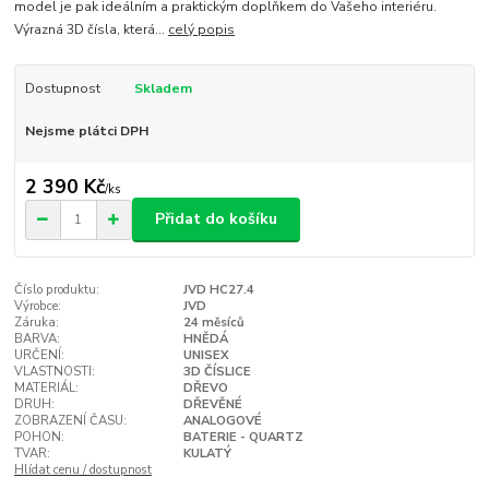
model je pak ideálním a praktickým doplňkem do Vašeho interiéru.
Výrazná 3D čísla, která...
celý popis
Dostupnost
Skladem
Nejsme plátci DPH
2 390 Kč
/
ks
Přidat do košíku
Číslo produktu:
JVD HC27.4
Výrobce:
JVD
Záruka:
24 měsíců
BARVA:
HNĚDÁ
URČENÍ:
UNISEX
VLASTNOSTI:
3D ČÍSLICE
MATERIÁL:
DŘEVO
DRUH:
DŘEVĚNÉ
ZOBRAZENÍ ČASU:
ANALOGOVÉ
POHON:
BATERIE - QUARTZ
TVAR:
KULATÝ
Hlídat cenu / dostupnost