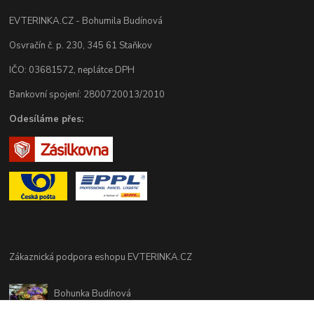
EVTERINKA.CZ - Bohumila Budínová
Osvračín č. p. 230, 345 61 Staňkov
IČO: 03681572, neplátce DPH
Bankovní spojení: 2800720013/2010
Odesíláme přes:
Zákaznická podpora eshopu EVTERINKA.CZ
Bohunka Budínová
tel. 733 648 549