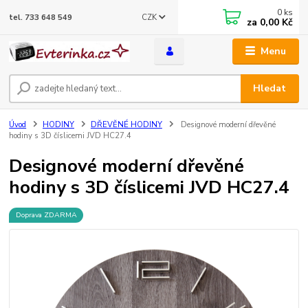
0
ks
CZK
tel. 733 648 549
za
0,00 Kč
Menu
Hledat
Úvod
HODINY
DŘEVĚNÉ HODINY
Designové moderní dřevěné
hodiny s 3D číslicemi JVD HC27.4
Designové moderní dřevěné
hodiny s 3D číslicemi JVD HC27.4
Doprava ZDARMA