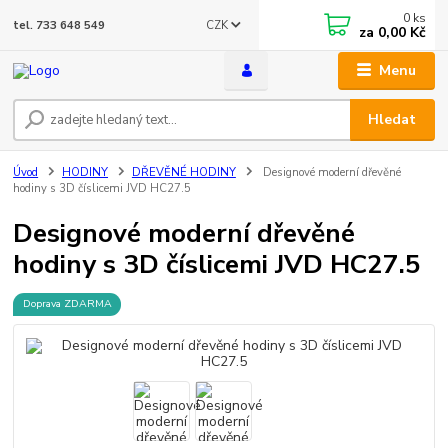
0
ks
CZK
tel. 733 648 549
za
0,00 Kč
Menu
Hledat
Úvod
HODINY
DŘEVĚNÉ HODINY
Designové moderní dřevěné
hodiny s 3D číslicemi JVD HC27.5
Designové moderní dřevěné
hodiny s 3D číslicemi JVD HC27.5
Doprava ZDARMA