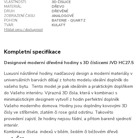
VLASTNOSTI:
3D ČÍSLICE
MATERIÁL:
DŘEVO
DRUH:
DŘEVĚNÉ
ZOBRAZENÍ ČASU:
ANALOGOVÉ
POHON:
BATERIE - QUARTZ
TVAR:
KULATÝ
Hlídat cenu / dostupnost
Kompletní specifikace
Designové moderní dřevěné hodiny s 3D číslicemi JVD HC27.5
Luxusní nástěnné hodiny, nadčasový design a moderní materiály v
universálních barvách dělají z tohoto modelu ideální doplněk do
vašeho bytu. Tento model je pak ideálním a praktickým doplňkem
do Vašeho interiéru. Výrazná 3D čísla, která v kombinaci s
minimalistickým designem vytvoří z hodin perfektní doplněk
Vašeho moderního domova. Hodiny jsou doplněny kovovými 3D
čísly ve stříbrném, zlatém či rose gold odstínu. Takovéto
provedení zajistí, že hodiny nejsou fádní, a přitom bareně sjednotí
interiér.
Kombinace čísela indexů v bílém, šedém či béžovém dřevě.