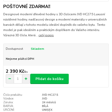
POŠTOVNÉ ZDARMA!!
Designové moderní dřevěné hodiny s 3D číslicemi JVD HC27.5 Luxusní
nástěnné hodiny, nadčasový design a moderní materiály v universálních
barvách dělají z tohoto modelu ideální doplněk do vašeho bytu. Tento
model je pak ideálním a praktickým doplňkem do Vašeho interiéru.
Výrazná 3D čísla, která...
celý popis
Dostupnost
Skladem
Nejsme plátci DPH
2 390 Kč
/
ks
Přidat do košíku
Číslo produktu:
JVD HC27.5
Výrobce:
JVD
Záruka:
24 měsíců
BARVA:
BÍLÁ
URČENÍ:
UNISEX