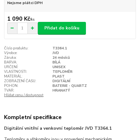
Nejsme plátci DPH
1 090 Kč
/
ks
Přidat do košíku
Číslo produktu:
T3364.1
Výrobce:
JVD
Záruka:
24 měsíců
BARVA:
BÍLÁ
URČENÍ:
UNISEX
VLASTNOSTI:
TEPLOMĚR
MATERIÁL:
PLAST
ZOBRAZENÍ ČASU:
DIGITÁLNÍ
POHON:
BATERIE - QUARTZ
TVAR:
HRANATÝ
Hlídat cenu / dostupnost
Kompletní specifikace
Digitální vnitřní a venkovní teploměr JVD T3364.1
Teploměry a vlhkoměry jsou v provedení mechanickém