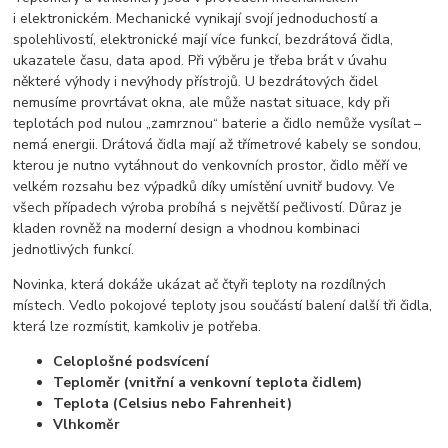
i elektronickém. Mechanické vynikají svojí jednoduchostí a
spolehlivostí, elektronické mají více funkcí, bezdrátová čidla,
ukazatele času, data apod. Při výběru je třeba brát v úvahu
některé výhody i nevýhody přístrojů. U bezdrátových čidel
nemusíme provrtávat okna, ale může nastat situace, kdy při
teplotách pod nulou „zamrznou“ baterie a čidlo nemůže vysílat –
nemá energii. Drátová čidla mají až třímetrové kabely se sondou,
kterou je nutno vytáhnout do venkovních prostor, čidlo měří ve
velkém rozsahu bez výpadků díky umístění uvnitř budovy. Ve
všech případech výroba probíhá s největší pečlivostí. Důraz je
kladen rovněž na moderní design a vhodnou kombinaci
jednotlivých funkcí.
Novinka, která dokáže ukázat ač čtyři teploty na rozdílných
místech. Vedlo pokojové teploty jsou součástí balení další tři čidla,
která lze rozmístit, kamkoliv je potřeba.
Celoplošné podsvícení
Teploměr (vnitřní a venkovní teplota čidlem)
Teplota (Celsius nebo Fahrenheit)
Vlhkoměr