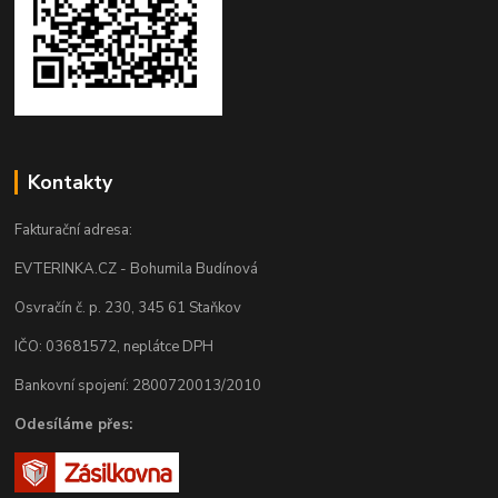
Kontakty
Fakturační adresa:
EVTERINKA.CZ - Bohumila Budínová
Osvračín č. p. 230, 345 61 Staňkov
IČO: 03681572, neplátce DPH
Bankovní spojení: 2800720013/2010
Odesíláme přes: