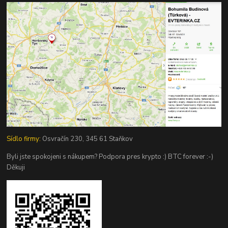
Sídlo firmy:
Osvračín 230, 345 61 Staňkov
Byli jste spokojeni s nákupem? Podpora pres krypto :) BTC forever :-)
Děkuji