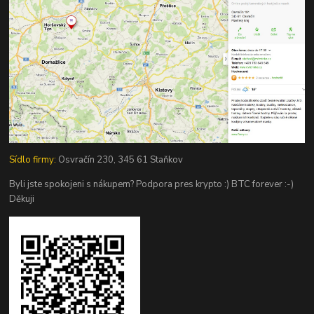
Sídlo firmy:
Osvračín 230, 345 61 Staňkov
Byli jste spokojeni s nákupem? Podpora pres krypto :) BTC forever :-)
Děkuji