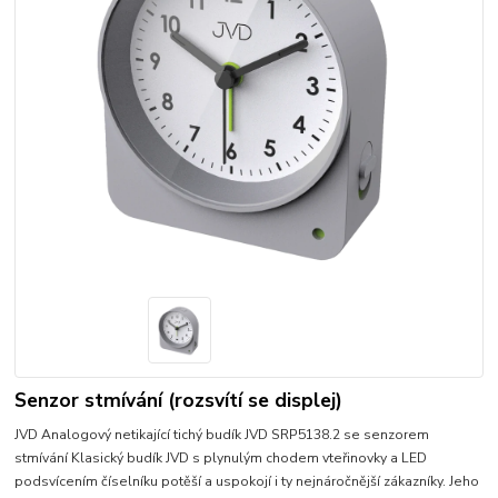
Senzor stmívání (rozsvítí se displej)
JVD Analogový netikající tichý budík JVD SRP5138.2 se senzorem
stmívání Klasický budík JVD s plynulým chodem vteřinovky a LED
podsvícením číselníku potěší a uspokojí i ty nejnáročnější zákazníky. Jeho