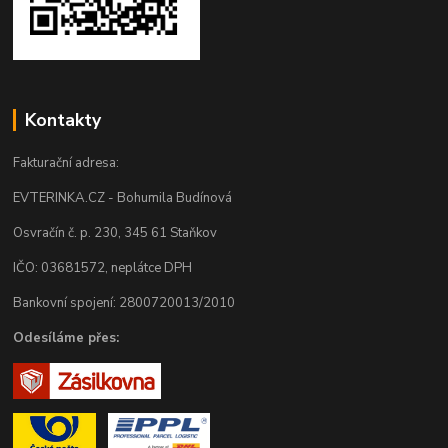
Kontakty
Fakturační adresa:
EVTERINKA.CZ - Bohumila Budínová
Osvračín č. p. 230, 345 61 Staňkov
IČO: 03681572, neplátce DPH
Bankovní spojení: 2800720013/2010
Odesíláme přes: