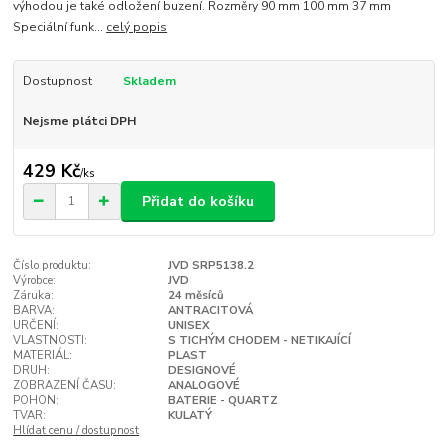
výhodou je také odložení buzení. Rozměry 90 mm 100 mm 37 mm
Speciální funk...
celý popis
Dostupnost
Skladem
Nejsme plátci DPH
429 Kč
/
ks
Přidat do košíku
Číslo produktu:
JVD SRP5138.2
Výrobce:
JVD
Záruka:
24 měsíců
BARVA:
ANTRACITOVÁ
URČENÍ:
UNISEX
VLASTNOSTI:
S TICHÝM CHODEM - NETIKAJÍCÍ
MATERIÁL:
PLAST
DRUH:
DESIGNOVÉ
ZOBRAZENÍ ČASU:
ANALOGOVÉ
POHON:
BATERIE - QUARTZ
TVAR:
KULATÝ
Hlídat cenu / dostupnost