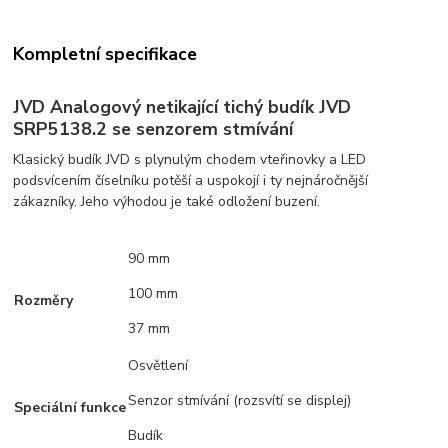
Kompletní specifikace
JVD Analogový netikající tichý budík JVD
SRP5138.2 se senzorem stmívání
Klasický budík JVD s plynulým chodem vteřinovky a LED
podsvícením číselníku potěší a uspokojí i ty nejnáročnější
zákazníky. Jeho výhodou je také odložení buzení.
90 mm
100 mm
Rozměry
37 mm
Osvětlení
Senzor stmívání (rozsvítí se displej)
Speciální funkce
Budík