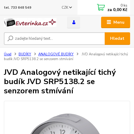
0
ks
CZK
tel. 733 648 549
za
0,00 Kč
Menu
Hledat
Úvod
BUDÍKY
ANALOGOVÉ BUDÍKY
JVD Analogový netikající tichý
budík JVD SRP5138.2 se senzorem stmívání
JVD Analogový netikající tichý
budík JVD SRP5138.2 se
senzorem stmívání