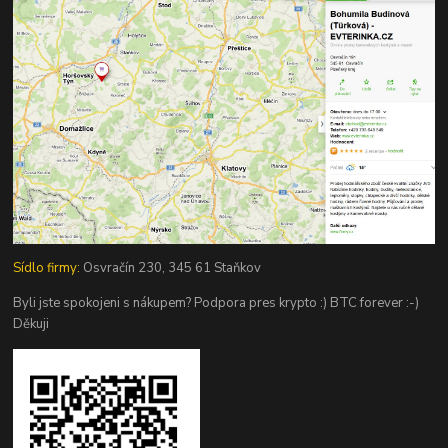
Sídlo firmy:
Osvračín 230, 345 61 Staňkov
Byli jste spokojeni s nákupem? Podpora pres krypto :) BTC forever :-)
Děkuji