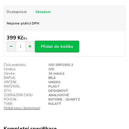
Dostupnost
Skladem
Nejsme plátci DPH
399 Kč
/
ks
Přidat do košíku
Číslo produktu:
JVD SRP1050.2
Výrobce:
JVD
Záruka:
24 měsíců
BARVA:
BÍLÁ
URČENÍ:
UNISEX
MATERIÁL:
PLAST
STYL:
DESIGNOVÝ
ZOBRAZENÍ ČASU:
ANALOGOVÉ
POHON:
BATERIE - QUARTZ
TVAR:
KULATÝ
Hlídat cenu / dostupnost
Kompletní specifikace