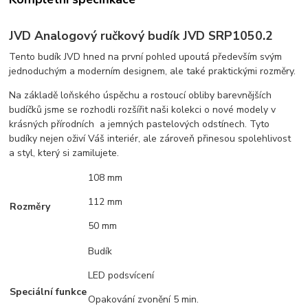
JVD Analogový ručkový budík JVD SRP1050.2
Tento budík JVD hned na první pohled upoutá především svým
jednoduchým a moderním designem, ale také praktickými rozměry.
Na základě loňského úspěchu a rostoucí obliby barevnějších
budíčků jsme se rozhodli rozšířit naši kolekci o nové modely v
krásných přírodních a jemných pastelových odstínech. Tyto
budíky nejen oživí Váš interiér, ale zároveň přinesou spolehlivost
a styl, který si zamilujete.
108 mm
112 mm
Rozměry
50 mm
Budík
LED podsvícení
Speciální funkce
Opakování zvonění 5 min.