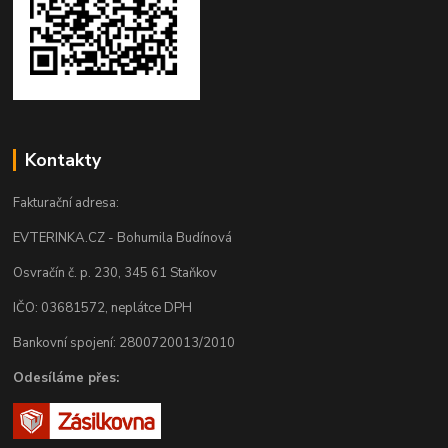
Kontakty
Fakturační adresa:
EVTERINKA.CZ - Bohumila Budínová
Osvračín č. p. 230, 345 61 Staňkov
IČO: 03681572, neplátce DPH
Bankovní spojení: 2800720013/2010
Odesíláme přes: