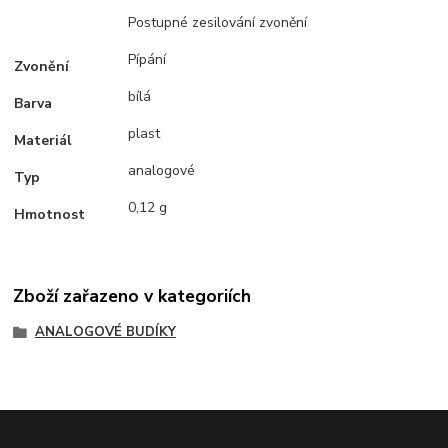
Postupné zesilování zvonění
Pípání
Zvonění
bílá
Barva
plast
Materiál
analogové
Typ
0,12 g
Hmotnost
Zboží zařazeno v kategoriích
ANALOGOVÉ BUDÍKY