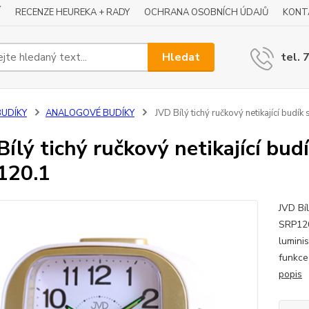
Í
RECENZE HEUREKA + RADY
OCHRANA OSOBNÍCH ÚDAJŮ
KONT
Hledat
tel. 
BUDÍKY
ANALOGOVÉ BUDÍKY
JVD Bílý tichý ručkový netikající bud
Bílý tichý ručkový netikající b
120.1
JVD Bí
SRP120
lumini
funkce
popis