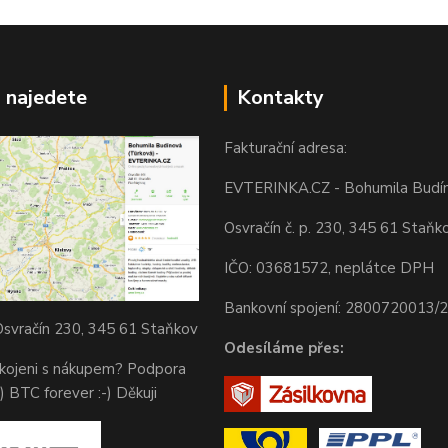
 najedete
Kontakty
Fakturační adresa:
EVTERINKA.CZ - Bohumila Budí
Osvračín č. p. 230, 345 61 Staňk
IČO: 03681572, neplátce DPH
Bankovní spojení: 2800720013/
svračín 230, 345 61 Staňkov
Odesíláme přes:
okojeni s nákupem? Podpora
) BTC forever :-) Děkuji