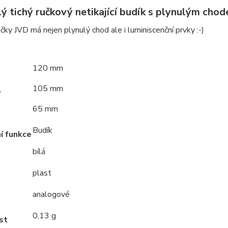
lý tichý ručkový netikající budík s plynulým ch
čky JVD má nejen plynulý chod ale i luminiscenční prvky :-)
120 mm
105 mm
y
65 mm
Budík
í funkce
bílá
plast
analogové
0,13 g
st