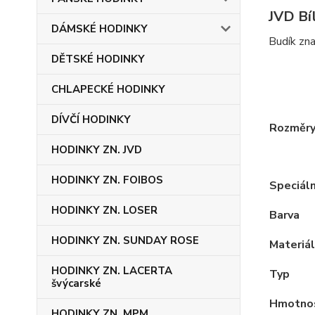
JVD Bí
DÁMSKÉ HODINKY
Budík zna
DĚTSKÉ HODINKY
CHLAPECKÉ HODINKY
DÍVČÍ HODINKY
Rozměr
HODINKY ZN. JVD
HODINKY ZN. FOIBOS
Speciáln
HODINKY ZN. LOSER
Barva
HODINKY ZN. SUNDAY ROSE
Materiál
HODINKY ZN. LACERTA
Typ
švýcarské
Hmotno
HODINKY ZN. MPM