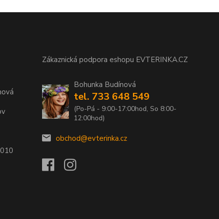
Zákaznická podpora eshopu EVTERINKA.CZ
Bohunka Budínová
nová
tel. 733 648 549
(Po-Pá - 9:00-17:00hod, So 8:00-
ov
12:00hod)
obchod@evterinka.cz
2010