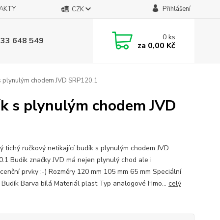
AKTY
Přihlášení
CZK
0
ks
733 648 549
za
0,00 Kč
ík s plynulým chodem JVD SRP120.1
udík s plynulým chodem JVD
lý tichý ručkový netikající budík s plynulým chodem JVD
.1 Budík značky JVD má nejen plynulý chod ale i
scenční prvky :-) Rozměry 120 mm 105 mm 65 mm Speciální
 Budík Barva bílá Materiál plast Typ analogové Hmo...
celý