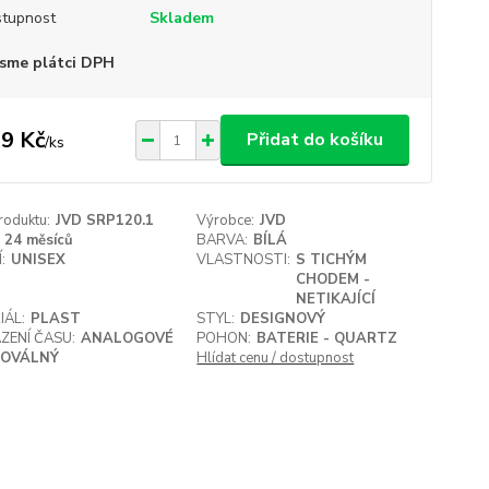
tupnost
Skladem
sme plátci DPH
9 Kč
Přidat do košíku
/
ks
roduktu:
JVD SRP120.1
Výrobce:
JVD
24 měsíců
BARVA:
BÍLÁ
:
UNISEX
VLASTNOSTI:
S TICHÝM
CHODEM -
NETIKAJÍCÍ
IÁL:
PLAST
STYL:
DESIGNOVÝ
ZENÍ ČASU:
ANALOGOVÉ
POHON:
BATERIE - QUARTZ
OVÁLNÝ
Hlídat cenu / dostupnost