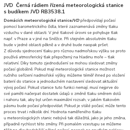
JVD Černá rádiem řízená meteorologická stanice
s budíkem JVD RB3538.1
Domácích meteorologické stanice
JVD
předpovídají počasí
pomocí barometrického čidla, které zaznamenává změny tlaku
vzduchu v dané oblasti. V jiné tlakové úrovni se pohybuje tlak
např. v Praze a v jiné na Sněžce. Při stejném absolutním tlaku
bude v jedné oblasti pěkně a v druhé bude naopak pršet.
Z důvodu sjednocení tlaku pro různou nadmořskou výšku se proto
používá atmosferický tlak přepočtený na hladinu moře – tlak
relativní. Díky tomuto zjednodušení se mohou sledovat změny
počasí globálně. Pokud mají meteorologické stanice možnost
ručního seřízení nadmořské výšky, můžeme téměř ihned po vložení
baterií do stanice a jednoduchém nastavení sledovat aktuální
vývoj počasí. Pokud stanice tuto funkci nemají, musí nejprve do
své paměti načerpat dostatek údajů o změně tlaku směrem dolů
i nahoru tak, aby byl určen maximální rozsah, v jakém tlakovém
pásmu bude počasí předpovídat. Pokud je stálé počasí, může tento
proces trvat i několik dní. Hodnota naměřeného tlaku
u meteorologických stanic nebývá tak důležitá, jako je jeho změna,
případně rychlost této změny. Při pomalém vzestupu se můžeme