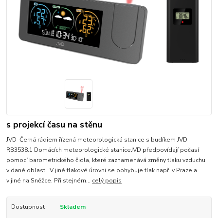
s projekcí času na stěnu
JVD Černá rádiem řízená meteorologická stanice s budíkem JVD
RB3538.1 Domácích meteorologické staniceJVD předpovídají počasí
pomocí barometrického čidla, které zaznamenává změny tlaku vzduchu
v dané oblasti. V jiné tlakové úrovni se pohybuje tlak např. v Praze a
v jiné na Sněžce. Při stejném...
celý popis
Dostupnost
Skladem