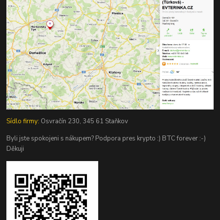
Sídlo firmy:
Osvračín 230, 345 61 Staňkov
Byli jste spokojeni s nákupem? Podpora pres krypto :) BTC forever :-)
Děkuji