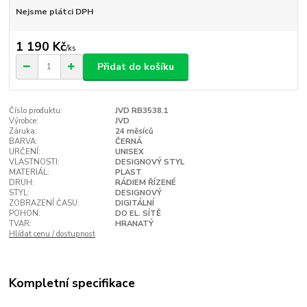
Nejsme plátci DPH
1 190 Kč
/
ks
Přidat do košíku
Číslo produktu:
JVD RB3538.1
Výrobce:
JVD
Záruka:
24 měsíců
BARVA:
ČERNÁ
URČENÍ:
UNISEX
VLASTNOSTI:
DESIGNOVÝ STYL
MATERIÁL:
PLAST
DRUH:
RÁDIEM ŘÍZENÉ
STYL:
DESIGNOVÝ
ZOBRAZENÍ ČASU:
DIGITÁLNÍ
POHON:
DO EL. SÍTĚ
TVAR:
HRANATÝ
Hlídat cenu / dostupnost
Kompletní specifikace