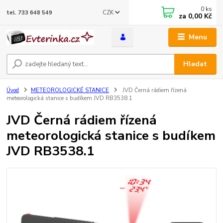
0
ks
CZK
tel. 733 648 549
za
0,00 Kč
Menu
Hledat
Úvod
METEOROLOGICKÉ STANICE
JVD Černá rádiem řízená
meteorologická stanice s budíkem JVD RB3538.1
JVD Černá rádiem řízená
meteorologická stanice s budíkem
JVD RB3538.1