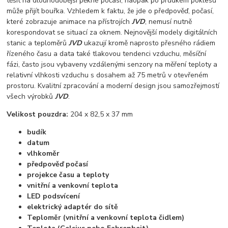
těšit na dlouhodobější pěkné počasí, naopak po prudkém poklesu
může přijít bouřka. Vzhledem k faktu, že jde o předpověď, počasí,
které zobrazuje animace na přístrojích
JVD
, nemusí nutně
korespondovat se situací za oknem. Nejnovější modely digitálních
stanic a teploměrů
JVD
ukazují kromě naprosto přesného rádiem
řízeného času a data také tlakovou tendenci vzduchu, měsíční
fázi, často jsou vybaveny vzdálenými senzory na měření teploty a
relativní vlhkosti vzduchu s dosahem až 75 metrů v otevřeném
prostoru. Kvalitní zpracování a moderní design jsou samozřejmostí
všech výrobků
JVD
.
Velikost pouzdra:
204 x 82,5 x 37 mm
budík
datum
vlhkoměr
předpověď počasí
projekce času a teploty
vnitřní a venkovní teplota
LED podsvícení
elektrický adaptér do sítě
Teploměr (vnitřní a venkovní teplota čidlem)