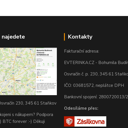
 najedete
Kontakty
Fakturační adresa:
EVTERINKA.CZ - Bohumila Budí
Osvračín č. p. 230, 345 61 Staňk
IČO: 03681572, neplátce DPH
Bankovní spojení: 2800720013/
svračín 230, 345 61 Staňkov
Odesíláme přes:
okojeni s nákupem? Podpora
) BTC forever :-) Děkuji