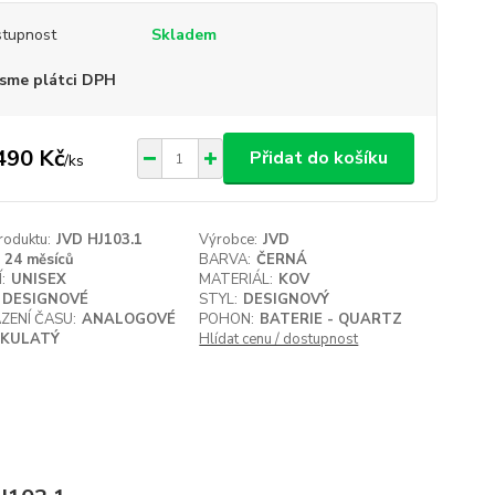
tupnost
Skladem
sme plátci DPH
490 Kč
Přidat do košíku
/
ks
roduktu:
JVD HJ103.1
Výrobce:
JVD
24 měsíců
BARVA:
ČERNÁ
:
UNISEX
MATERIÁL:
KOV
DESIGNOVÉ
STYL:
DESIGNOVÝ
ZENÍ ČASU:
ANALOGOVÉ
POHON:
BATERIE - QUARTZ
KULATÝ
Hlídat cenu / dostupnost