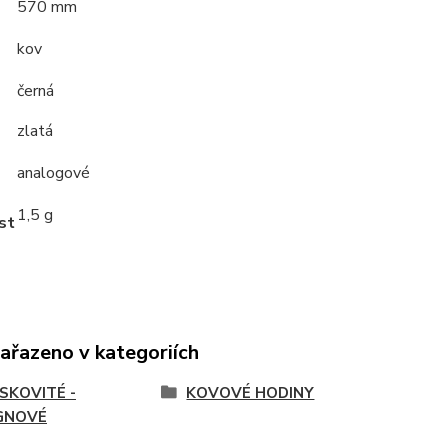
570 mm
kov
černá
zlatá
analogové
1,5 g
st
zařazeno v kategoriích
SKOVITÉ -
KOVOVÉ HODINY
GNOVÉ