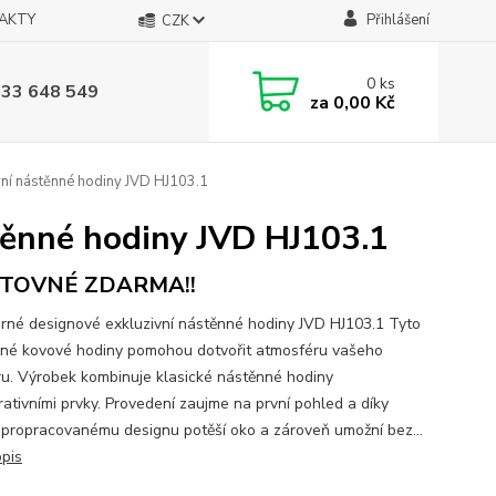
AKTY
Přihlášení
CZK
0
ks
733 648 549
za
0,00 Kč
ní nástěnné hodiny JVD HJ103.1
těnné hodiny JVD HJ103.1
TOVNÉ ZDARMA!!
rné designové exkluzivní nástěnné hodiny JVD HJ103.1 Tyto
čné kovové hodiny pomohou dotvořit atmosféru vašeho
éru. Výrobek kombinuje klasické nástěnné hodiny
rativními prvky. Provedení zaujme na první pohled a díky
propracovanému designu potěší oko a zároveň umožní bez...
opis