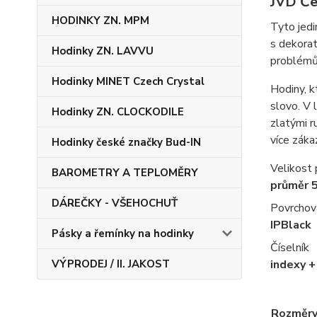
JVD Če
HODINKY ZN. MPM
Tyto jedi
s dekorat
Hodinky ZN. LAVVU
problémů 
Hodinky MINET Czech Crystal
Hodiny, k
slovo. V 
Hodinky ZN. CLOCKODILE
zlatými r
více záka
Hodinky české značky Bud-IN
Velikost
BAROMETRY A TEPLOMĚRY
průměr 
DÁREČKY - VŠEHOCHUŤ
Povrchov
IPBlack
Pásky a řemínky na hodinky
Číselník
VÝPRODEJ / II. JAKOST
indexy +
Rozměr