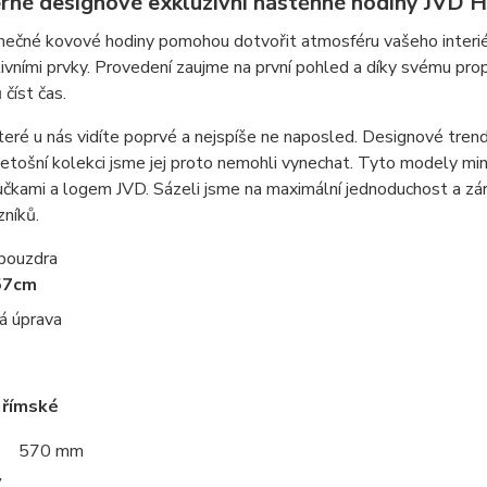
rné designové exkluzivní nástěnné hodiny JVD 
nečné kovové hodiny pomohou dotvořit atmosféru vašeho interié
ivními prvky. Provedení zaujme na první pohled a díky svému p
číst čas.
teré u nás vidíte poprvé a nejspíše ne naposled. Designové trendy
letošní kolekci jsme jej proto nemohli vynechat. Tyto modely min
učkami a logem JVD. Sázeli jsme na maximální jednoduchost a zá
zníků.
 pouzdra
57cm
á úprava
 římské
570 mm
y