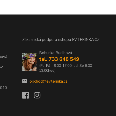
Zákaznická podpora eshopu EVTERINKA.CZ
Bohunka Budínová
nová
tel. 733 648 549
(Po-Pá - 9:00-17:00hod, So 8:00-
ov
12:00hod)
obchod@evterinka.cz
2010