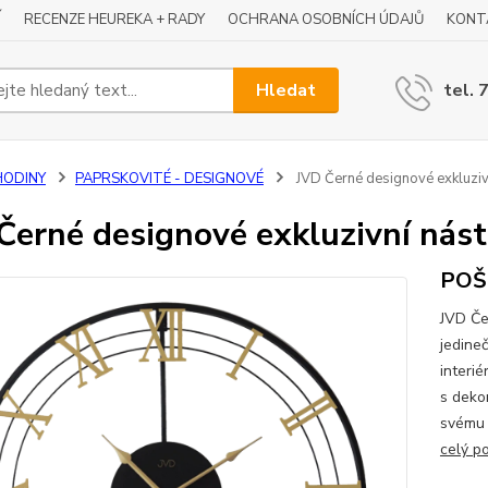
Í
RECENZE HEUREKA + RADY
OCHRANA OSOBNÍCH ÚDAJŮ
KONT
Hledat
tel. 
HODINY
PAPRSKOVITÉ - DESIGNOVÉ
JVD Černé designové exkluziv
Černé designové exkluzivní nás
POŠ
JVD Če
jedine
interi
s deko
svému 
celý p