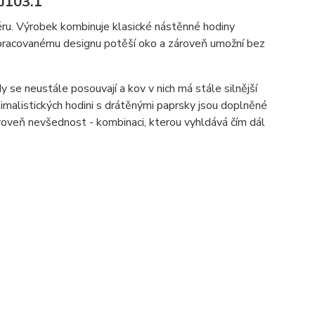
HJ103.1
ru. Výrobek kombinuje klasické nástěnné hodiny
ropracovanému designu potěší oko a zároveň umožní bez
 se neustále posouvají a kov v nich má stále silnější
imalistických hodini s drátěnými paprsky jsou doplněné
roveň nevšednost - kombinaci, kterou vyhldává čím dál