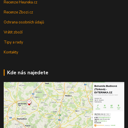
Recenze Heureka.cz
Recenze Zbozi.cz
Ochrana osobních údajů
Vrátit zboží
Tipy a rady
Kontakty
Kde nás najedete