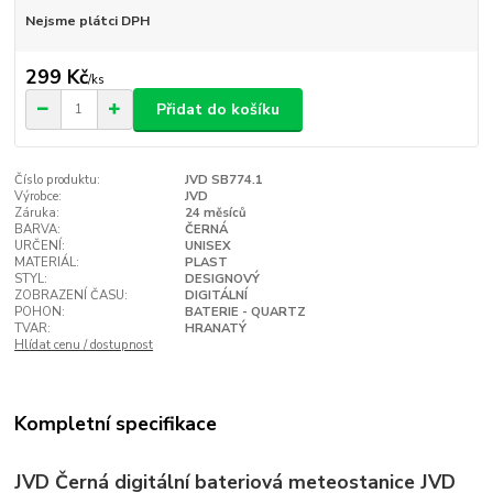
Nejsme plátci DPH
299 Kč
/
ks
Přidat do košíku
Číslo produktu:
JVD SB774.1
Výrobce:
JVD
Záruka:
24 měsíců
BARVA:
ČERNÁ
URČENÍ:
UNISEX
MATERIÁL:
PLAST
STYL:
DESIGNOVÝ
ZOBRAZENÍ ČASU:
DIGITÁLNÍ
POHON:
BATERIE - QUARTZ
TVAR:
HRANATÝ
Hlídat cenu / dostupnost
Kompletní specifikace
JVD Černá digitální bateriová meteostanice JVD