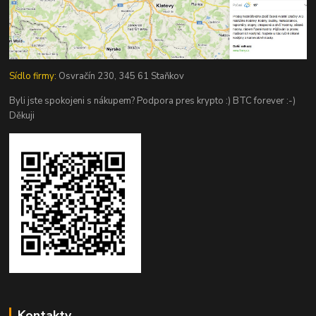
Sídlo firmy:
Osvračín 230, 345 61 Staňkov
Byli jste spokojeni s nákupem? Podpora pres krypto :) BTC forever :-)
Děkuji
Kontakty