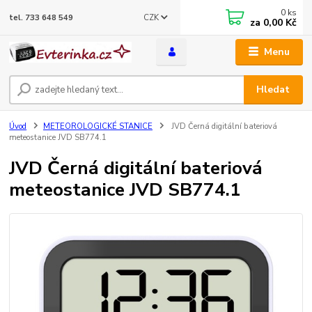
0
ks
CZK
tel. 733 648 549
za
0,00 Kč
Menu
Hledat
Úvod
METEOROLOGICKÉ STANICE
JVD Černá digitální bateriová
meteostanice JVD SB774.1
JVD Černá digitální bateriová
meteostanice JVD SB774.1