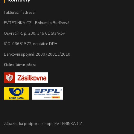
Fakturační adresa:
EVTERINKA.CZ - Bohumila Budínová
Osvračín č. p. 230, 345 61 Staňkov
IČO: 03681572, neplátce DPH
Bankovní spojení: 2800720013/2010
Odesíláme přes:
Zákaznická podpora eshopu EVTERINKA.CZ