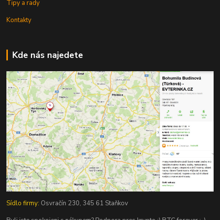
Tipy a rady
Kontakty
Kde nás najedete
Sídlo firmy:
Osvračín 230, 345 61 Staňkov