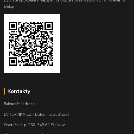
Byli jste spokojeni s nákupem? Podpora pres krypto :) BTC forever :-)
Děkuji
Kontakty
Fakturační adresa:
EVTERINKA.CZ - Bohumila Budínová
Osvračín č. p. 230, 345 61 Staňkov