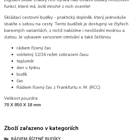
funkcí, které má. Jistě mnohé z nich oceníte!
Skládací cestovní budíky - praktický doplněk, který jednoduše
sbalíte s sebou na cesty. Tento budíček je dostupný ve čtyřech
barevných variantách, z nichž nabízíme i nevššední modrou a
zlatou. Je vybavem senzorem stmívání a také češtinou
rádiem řízený čas
volitelný 12/24 režim zobrazení času
teploměr
den v týdnu
budík
čas
Rádiem řízený čas z Frankfurtu n. M. (RCC)
Velikost pouzdra
70 X 850 X 18 mm
Zboží zařazeno v kategoriích
RÁDIEM ŘÍZENÉ BUDÍKY