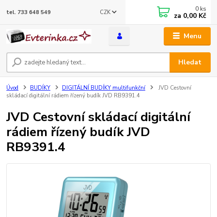
0
ks
CZK
tel. 733 648 549
za
0,00 Kč
Menu
Hledat
Úvod
BUDÍKY
DIGITÁLNÍ BUDÍKY multifunkční
JVD Cestovní
skládací digitální rádiem řízený budík JVD RB9391.4
JVD Cestovní skládací digitální
rádiem řízený budík JVD
RB9391.4