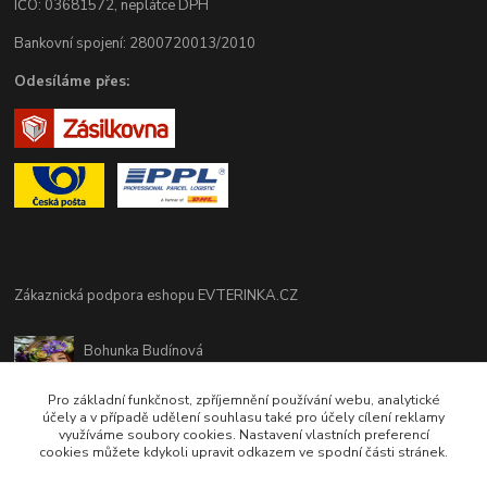
IČO: 03681572, neplátce DPH
Bankovní spojení: 2800720013/2010
Odesíláme přes:
Zákaznická podpora eshopu EVTERINKA.CZ
Bohunka Budínová
tel. 733 648 549
(Po-Pá - 9:00-17:00hod, So 8:00-12:00hod)
Pro základní funkčnost, zpříjemnění používání webu, analytické
účely a v případě udělení souhlasu také pro účely cílení reklamy
využíváme soubory cookies. Nastavení vlastních preferencí
obchod@evterinka.cz
cookies můžete kdykoli upravit odkazem ve spodní části stránek.