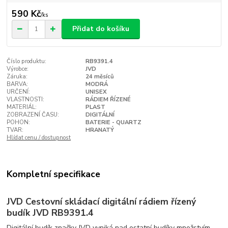
590 Kč
/
ks
Přidat do košíku
Číslo produktu:
RB9391.4
Výrobce:
JVD
Záruka:
24 měsíců
BARVA:
MODRÁ
URČENÍ:
UNISEX
VLASTNOSTI:
RÁDIEM ŘÍZENÉ
MATERIÁL:
PLAST
ZOBRAZENÍ ČASU:
DIGITÁLNÍ
POHON:
BATERIE - QUARTZ
TVAR:
HRANATÝ
Hlídat cenu / dostupnost
Kompletní specifikace
JVD Cestovní skládací digitální rádiem řízený
budík JVD RB9391.4
Digitální budík značky JVD vyniká nad ostatní budíky množstvím