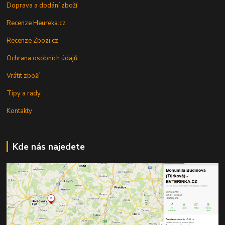
Doprava a dodání zboží
Recenze Heureka.cz
Recenze Zbozi.cz
Ochrana osobních údajů
Vrátit zboží
Tipy a rady
Kontakty
Kde nás najedete