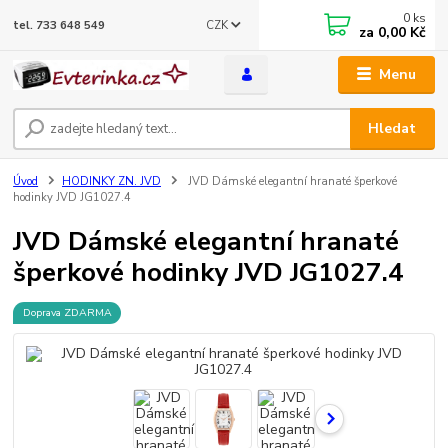
0
ks
CZK
tel. 733 648 549
za
0,00 Kč
Menu
Hledat
Úvod
HODINKY ZN. JVD
JVD Dámské elegantní hranaté šperkové
hodinky JVD JG1027.4
JVD Dámské elegantní hranaté
šperkové hodinky JVD JG1027.4
Doprava ZDARMA