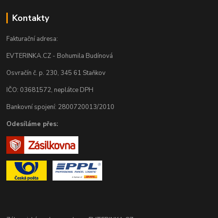
Kontakty
Fakturační adresa:
EVTERINKA.CZ - Bohumila Budínová
Osvračín č. p. 230, 345 61 Staňkov
IČO: 03681572, neplátce DPH
Bankovní spojení: 2800720013/2010
Odesíláme přes: