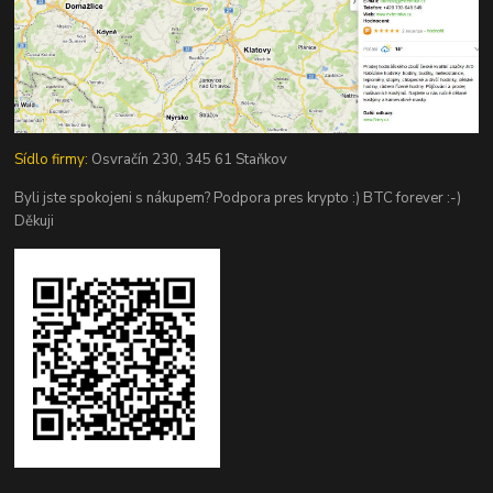
Sídlo firmy:
Osvračín 230, 345 61 Staňkov
Byli jste spokojeni s nákupem? Podpora pres krypto :) BTC forever :-)
Děkuji