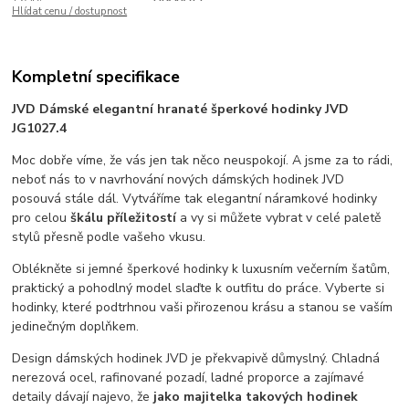
Hlídat cenu / dostupnost
Kompletní specifikace
JVD Dámské elegantní hranaté šperkové hodinky JVD
JG1027.4
Moc dobře víme, že vás jen tak něco neuspokojí. A jsme za to rádi,
neboť nás to v navrhování nových dámských hodinek JVD
posouvá stále dál. Vytváříme tak elegantní náramkové hodinky
pro celou
škálu příležitostí
a vy si můžete vybrat v celé paletě
stylů přesně podle vašeho vkusu.
Oblékněte si jemné šperkové hodinky k luxusním večerním šatům,
praktický a pohodlný model slaďte k outfitu do práce. Vyberte si
hodinky, které podtrhnou vaši přirozenou krásu a stanou se vaším
jedinečným doplňkem.
Design dámských hodinek JVD je překvapivě důmyslný. Chladná
nerezová ocel, rafinované pozadí, ladné proporce a zajímavé
detaily dávají najevo, že
jako majitelka takových hodinek