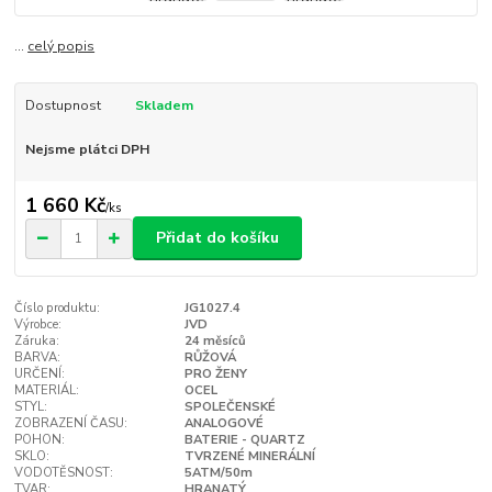
...
celý popis
Dostupnost
Skladem
Nejsme plátci DPH
1 660 Kč
/
ks
Přidat do košíku
Číslo produktu:
JG1027.4
Výrobce:
JVD
Záruka:
24 měsíců
BARVA:
RŮŽOVÁ
URČENÍ:
PRO ŽENY
MATERIÁL:
OCEL
STYL:
SPOLEČENSKÉ
ZOBRAZENÍ ČASU:
ANALOGOVÉ
POHON:
BATERIE - QUARTZ
SKLO:
TVRZENÉ MINERÁLNÍ
VODOTĚSNOST:
5ATM/50m
TVAR:
HRANATÝ