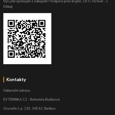
Byli jste spokojeni s nákupem? Podpora pres krypto :) BTC forever :-)
Děkuji
Kontakty
Fakturační adresa:
EVTERINKA.CZ - Bohumila Budínová
Osvračín č. p. 230, 345 61 Staňkov