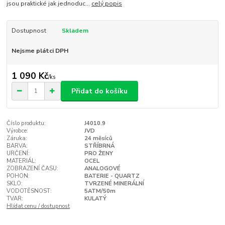
jsou praktické jak jednoduc...
celý popis
Dostupnost
Skladem
Nejsme plátci DPH
1 090 Kč
/
ks
Přidat do košíku
Číslo produktu:
J4010.9
Výrobce:
JVD
Záruka:
24 měsíců
BARVA:
STŘÍBRNÁ
URČENÍ:
PRO ŽENY
MATERIÁL:
OCEL
ZOBRAZENÍ ČASU:
ANALOGOVÉ
POHON:
BATERIE - QUARTZ
SKLO:
TVRZENÉ MINERÁLNÍ
VODOTĚSNOST:
5ATM/50m
TVAR:
KULATÝ
Hlídat cenu / dostupnost