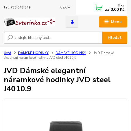
0
ks
CZK
tel. 733 648 549
za
0,00 Kč
Menu
Hledat
Úvod
DÁMSKÉ HODINKY
DÁMSKÉ HODINKY
JVD Dámské
elegantní náramkové hodinky JVD steel J4010.9
JVD Dámské elegantní
náramkové hodinky JVD steel
J4010.9