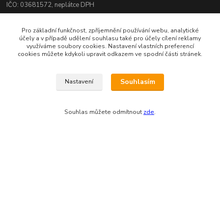
IČO: 03681572, neplátce DPH
Bankovní spojení: 2800720013/2010
Pro základní funkčnost, zpříjemnění používání webu, analytické
účely a v případě udělení souhlasu také pro účely cílení reklamy
Odesíláme přes:
využíváme soubory cookies. Nastavení vlastních preferencí
cookies můžete kdykoli upravit odkazem ve spodní části stránek.
Souhlasím
Nastavení
Souhlas můžete odmítnout
zde
.
Zákaznická podpora eshopu EVTERINKA.CZ
Bohunka Budínová
tel. 733 648 549
(Po-Pá - 9:00-17:00hod, So 8:00-12:00hod)
obchod@evterinka.cz