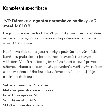
Kompletní specifikace
JVD Dámské elegantní náramkové hodinky JVD
steel J4010.9
Elegantní náramkové hodinky JVD jsou díky kvalitním materiálům
velice odolné, vydrží každodenní souboj s časem a nepříznivými
vlivy běžného nošení.
Nadčasová klasika - to jsou hodinky s pružným pérovým páskem,
které jsou praktické jak jednoduchostí navlékání, tak svým
vzhledem. V naší nabídce najdete tři základní barevné provedení -
stříbrnou, zlatou a bicolor, nově v provedení s vteřinovými ručkami
a indexy kolem celého číselníku v černé barvě, která zajišťuje
maximální čitelnost.
Velikost pouzdra:
24 x 29 mm
Materiál pouzdra:
nerezová ocel
Povrchová úprava:
NE
Vodotěsnost:
5 ATM
Sklíčko:
minerální tvrzené