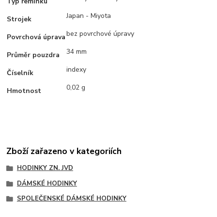
Typ řemínku
Japan - Miyota
Strojek
bez povrchové úpravy
Povrchová úprava
34 mm
Průměr pouzdra
indexy
Číselník
0,02 g
Hmotnost
Zboží zařazeno v kategoriích
HODINKY ZN. JVD
DÁMSKÉ HODINKY
SPOLEČENSKÉ DÁMSKÉ HODINKY