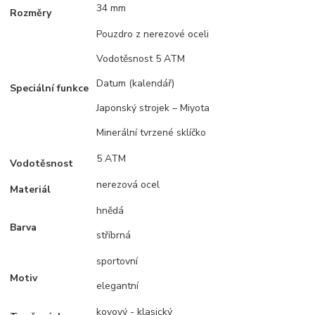
34 mm
Rozměry
Pouzdro z nerezové oceli
Vodotěsnost 5 ATM
Datum (kalendář)
Speciální funkce
Japonský strojek – Miyota
Minerální tvrzené sklíčko
5 ATM
Vodotěsnost
nerezová ocel
Materiál
hnědá
Barva
stříbrná
sportovní
Motiv
elegantní
kovový - klasický