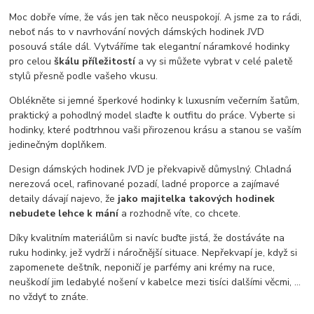
Moc dobře víme, že vás jen tak něco neuspokojí. A jsme za to rádi,
neboť nás to v navrhování nových dámských hodinek JVD
posouvá stále dál. Vytváříme tak elegantní náramkové hodinky
pro celou
škálu příležitostí
a vy si můžete vybrat v celé paletě
stylů přesně podle vašeho vkusu.
Oblékněte si jemné šperkové hodinky k luxusním večerním šatům,
praktický a pohodlný model slaďte k outfitu do práce. Vyberte si
hodinky, které podtrhnou vaši přirozenou krásu a stanou se vaším
jedinečným doplňkem.
Design dámských hodinek JVD je překvapivě důmyslný. Chladná
nerezová ocel, rafinované pozadí, ladné proporce a zajímavé
detaily dávají najevo, že
jako majitelka takových hodinek
nebudete lehce k mání
a rozhodně víte, co chcete.
Díky kvalitním materiálům si navíc buďte jistá, že dostáváte na
ruku hodinky, jež vydrží i náročnější situace. Nepřekvapí je, když si
zapomenete deštník, neponičí je parfémy ani krémy na ruce,
neuškodí jim ledabylé nošení v kabelce mezi tisíci dalšími věcmi, …
no vždyť to znáte.