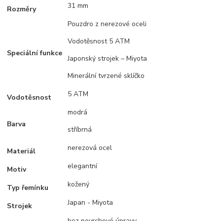
31 mm
Rozměry
Pouzdro z nerezové oceli
Vodotěsnost 5 ATM
Speciální funkce
Japonský strojek – Miyota
Minerální tvrzené sklíčko
5 ATM
Vodotěsnost
modrá
Barva
stříbrná
nerezová ocel
Materiál
elegantní
Motiv
kožený
Typ řemínku
Japan - Miyota
Strojek
bez povrchové úpravy