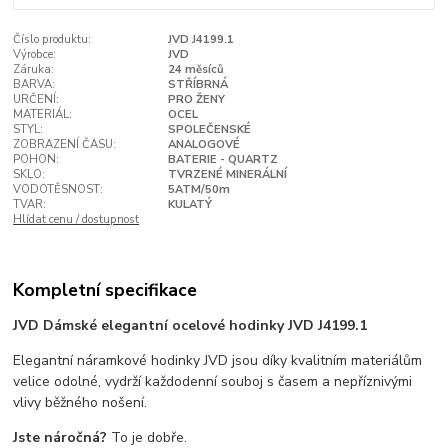
Číslo produktu:
JVD J4199.1
Výrobce:
JVD
Záruka:
24 měsíců
BARVA:
STŘÍBRNÁ
URČENÍ:
PRO ŽENY
MATERIÁL:
OCEL
STYL:
SPOLEČENSKÉ
ZOBRAZENÍ ČASU:
ANALOGOVÉ
POHON:
BATERIE - QUARTZ
SKLO:
TVRZENÉ MINERÁLNÍ
VODOTĚSNOST:
5ATM/50m
TVAR:
KULATÝ
Hlídat cenu / dostupnost
Kompletní specifikace
JVD Dámské elegantní ocelové hodinky JVD J4199.1
Elegantní náramkové hodinky JVD jsou díky kvalitním materiálům
velice odolné, vydrží každodenní souboj s časem a nepříznivými
vlivy běžného nošení.
Jste náročná?
To je dobře.