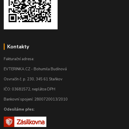
Kontakty
Fakturační adresa:
EVTERINKA.CZ - Bohumila Budínová
Osvračín č. p. 230, 345 61 Staňkov
IČO: 03681572, neplátce DPH
Bankovní spojení: 2800720013/2010
Odesíláme přes: