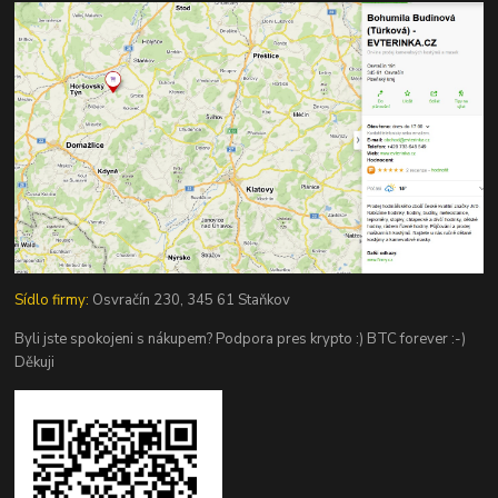
Sídlo firmy:
Osvračín 230, 345 61 Staňkov
Byli jste spokojeni s nákupem? Podpora pres krypto :) BTC forever :-)
Děkuji