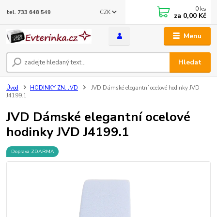
0
ks
CZK
tel. 733 648 549
za
0,00 Kč
Menu
Hledat
Úvod
HODINKY ZN. JVD
JVD Dámské elegantní ocelové hodinky JVD
J4199.1
JVD Dámské elegantní ocelové
hodinky JVD J4199.1
Doprava ZDARMA