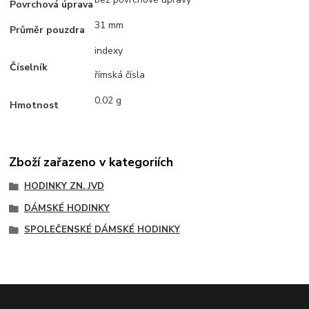
Povrchová úprava
31 mm
Průměr pouzdra
indexy
Číselník
římská čísla
0,02 g
Hmotnost
Zboží zařazeno v kategoriích
HODINKY ZN. JVD
DÁMSKÉ HODINKY
SPOLEČENSKÉ DÁMSKÉ HODINKY