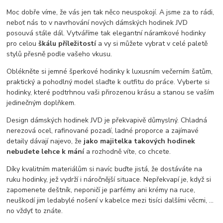
Moc dobře víme, že vás jen tak něco neuspokojí. A jsme za to rádi,
neboť nás to v navrhování nových dámských hodinek JVD
posouvá stále dál. Vytváříme tak elegantní náramkové hodinky
pro celou
škálu příležitostí
a vy si můžete vybrat v celé paletě
stylů přesně podle vašeho vkusu.
Oblékněte si jemné šperkové hodinky k luxusním večerním šatům,
praktický a pohodlný model slaďte k outfitu do práce. Vyberte si
hodinky, které podtrhnou vaši přirozenou krásu a stanou se vaším
jedinečným doplňkem.
Design dámských hodinek JVD je překvapivě důmyslný. Chladná
nerezová ocel, rafinované pozadí, ladné proporce a zajímavé
detaily dávají najevo, že
jako majitelka takových hodinek
nebudete lehce k mání
a rozhodně víte, co chcete.
Díky kvalitním materiálům si navíc buďte jistá, že dostáváte na
ruku hodinky, jež vydrží i náročnější situace. Nepřekvapí je, když si
zapomenete deštník, neponičí je parfémy ani krémy na ruce,
neuškodí jim ledabylé nošení v kabelce mezi tisíci dalšími věcmi, …
no vždyť to znáte.