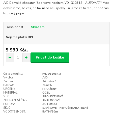
JVD Dámské elegantní šperkové hodinky JVD JG1034.3 - AUTOMATY Moc
dobře víme, že vás jen tak něco neuspokojí. A jsme za to rádi, neboť nás
to...
celý popis
Dostupnost
Skladem
Nejsme plátci DPH
5 990 Kč
/
ks
Přidat do košíku
Číslo produktu:
jVD JG1034.3
Výrobce:
JVD
Záruka:
24 měsíců
BARVA:
ZLATÁ
URČENÍ:
PRO ŽENY
MATERIÁL:
OCEL
STYL:
SPOLEČENSKÉ
ZOBRAZENÍ ČASU:
ANALOGOVÉ
POHON:
AUTOMAT
SKLO:
SAFÍROVÉ - NEPOŠKRABATELNÉ
VODOTĚSNOST:
5ATM/50m