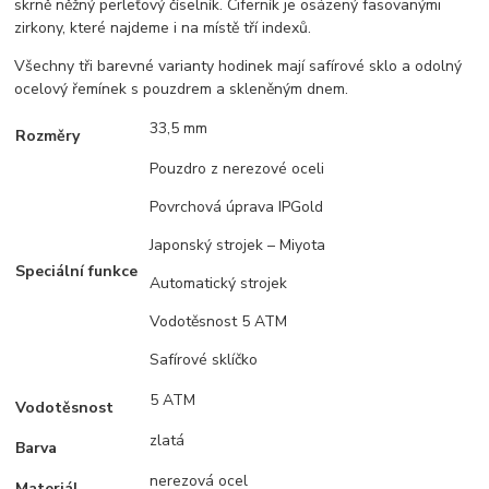
skrně něžný perleťový číselník. Ciferník je osázený fasovanými
zirkony, které najdeme i na místě tří indexů.
Všechny tři barevné varianty hodinek mají safírové sklo a odolný
ocelový řemínek s pouzdrem a skleněným dnem.
33,5 mm
Rozměry
Pouzdro z nerezové oceli
Povrchová úprava IPGold
Japonský strojek – Miyota
Speciální funkce
Automatický strojek
Vodotěsnost 5 ATM
Safírové sklíčko
5 ATM
Vodotěsnost
zlatá
Barva
nerezová ocel
Materiál