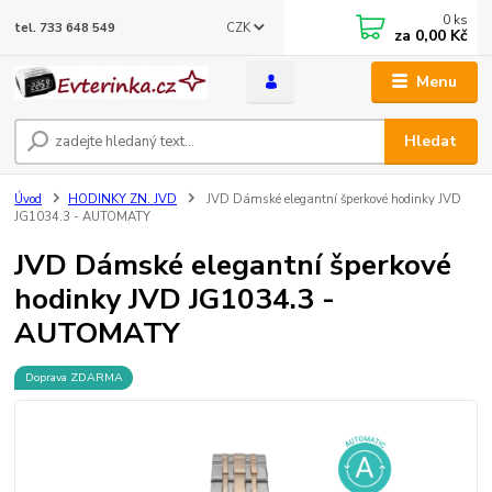
0
ks
CZK
tel. 733 648 549
za
0,00 Kč
Menu
Hledat
Úvod
HODINKY ZN. JVD
JVD Dámské elegantní šperkové hodinky JVD
JG1034.3 - AUTOMATY
JVD Dámské elegantní šperkové
hodinky JVD JG1034.3 -
AUTOMATY
Doprava ZDARMA