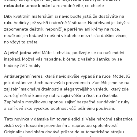
nebudete lehce k mání
a rozhodně víte, co chcete.
Díky kvalitním materiálům si navíc buďte jistá, že dostáváte na
ruku hodinky, jež vydrží i náročnější situace. Nepřekvapí je, když si
zapomenete deštník, neponičí je parfémy ani krémy na ruce,
neuškodí jim ledabylé nošení v kabelce mezi tisíci dalšími věcmi, …
no vždyť to znáte.
A ještě jedna věc!
Máte-li chvilku, podívejte se na naši módní
inspiraci. Možná vás napadne, k čemu z vašeho šatníku by se
hodinky JVD hodily.
Antialergenní nerez, která navíc skvěle vypadá na ruce. Model JG
je k dostání ve třech barevných provedeních. Zaměřili jsme se na
zajištění maximální čitelnosti a elegantnějšího vzhledu, který zde
zaručují něžné kamínky nahrazující většinu čísel na číselníku.
Zapínání s motýlkovou sponou zajistí bezpečné sundávání z ruky
a safírové sklo vysokou odolnost vůči běžnému používání.
Tato novinka v dámské limitované edici si Vaše náročné zákaznice
získá svým luxusním provedením a naprostou spolehlivostí.
Originalitu hodinkám dodává průzor do automatického strojku