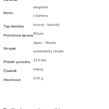
elegantní
Motiv
s kameny
kovový - klasický
Typ řemínku
IPGold
Povrchová úprava
Japan - Miyota
Strojek
automatický strojek
33,5 mm
Průměr pouzdra
indexy
Číselník
0,14 g
Hmotnost