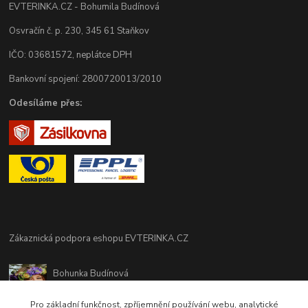
EVTERINKA.CZ - Bohumila Budínová
Osvračín č. p. 230, 345 61 Staňkov
IČO: 03681572, neplátce DPH
Bankovní spojení: 2800720013/2010
Odesíláme přes:
Zákaznická podpora eshopu EVTERINKA.CZ
Bohunka Budínová
tel. 733 648 549
(Po-Pá - 9:00-17:00hod, So 8:00-12:00hod)
Pro základní funkčnost, zpříjemnění používání webu, analytické