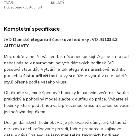
TVAR:
KULATÝ
Hlídat cenu / dostupnost
Kompletní specifikace
JVD Dámské elegantní šperkové hodinky JVD JG1034.3 -
AUTOMATY
Moc dobře víme, že vás jen tak něco neuspokojí. A jsme za to rádi,
neboť nás to v navrhování nových dámských hodinek JVD
posouvá stále dál. Vytváříme tak elegantní náramkové hodinky
pro celou
škálu příležitostí
a vy si můžete vybrat v celé paletě
stylů přesně podle vašeho vkusu.
Oblékněte si jemné šperkové hodinky k luxusním večerním šatům,
praktický a pohodlný model slaďte k outfitu do práce. Vyberte si
hodinky, které podtrhnou vaši přirozenou krásu a stanou se vaším
jedinečným doplňkem.
Design dámských hodinek JVD je překvapivě důmyslný. Chladná
nerezová ocel, rafinované pozadí, ladné proporce a zajímavé
detaily dávají najevo, že
jako majitelka takových hodinek