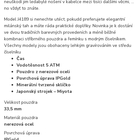
neuškodí jim ledabylé nošení v kabelce mezi tisíci dalšími věcmi, …
no vždyť to znáte.
Model J4189 si nenechte utéct, pokudd preferujete elegantní
milánský tah a máte ráda praktické doplňky. Novinka je k dostání
ve dvou tradičních barevných provedeních a méně běžné
komibnaci stříbrného pouzdra a řemínku s modrým číselníkem.
Všechny modely jsou obohaceny lehkým gravírováním ve středu
číselníku
Čas
Vodotěsnost 5 ATM
Pouzdro z nerezové oceli
Povrchová úprava IPGold
Minerální tvrzené sklíčko
Japonský strojek – Miyota
Velikost pouzdra
33,5 mm
Materiál pouzdra
nerezová ocel
Povrchová úprava
IPGold