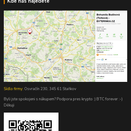
Kde nás najedete
Sídlo firmy:
Osvračín 230, 345 61 Staňkov
Byli jste spokojeni s nákupem? Podpora pres krypto :) BTC forever :-)
Děkuji