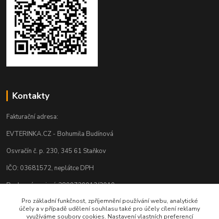
Kontakty
Fakturační adresa:
EVTERINKA.CZ - Bohumila Budínová
Osvračín č. p. 230, 345 61 Staňkov
IČO: 03681572, neplátce DPH
Bankovní spojení: 2800720013/2010
Pro základní funkčnost, zpříjemnění používání webu, analytické
Odesíláme přes:
účely a v případě udělení souhlasu také pro účely cílení reklamy
využíváme soubory cookies. Nastavení vlastních preferencí