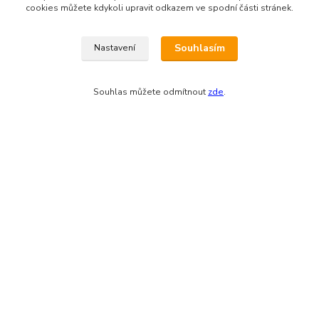
cookies můžete kdykoli upravit odkazem ve spodní části stránek.
Souhlasím
Nastavení
Souhlas můžete odmítnout
zde
.
Zákaznická podpora eshopu EVTERINKA.CZ
Bohunka Budínová
tel. 733 648 549
(Po-Pá - 9:00-17:00hod, So 8:00-12:00hod)
obchod@evterinka.cz
Vytvořeno na
Eshop-rychle.cz