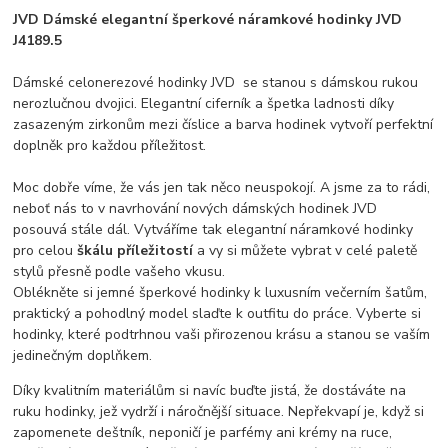
JVD Dámské elegantní šperkové náramkové hodinky JVD
J4189.5
Dámské celonerezové hodinky JVD se stanou s dámskou rukou
nerozlučnou dvojici. Elegantní ciferník a špetka ladnosti díky
zasazeným zirkonům mezi číslice a barva hodinek vytvoří perfektní
doplněk pro každou příležitost.
Moc dobře víme, že vás jen tak něco neuspokojí. A jsme za to rádi,
neboť nás to v navrhování nových dámských hodinek JVD
posouvá stále dál. Vytváříme tak elegantní náramkové hodinky
pro celou
škálu příležitostí
a vy si můžete vybrat v celé paletě
stylů přesně podle vašeho vkusu.
Oblékněte si jemné šperkové hodinky k luxusním večerním šatům,
praktický a pohodlný model slaďte k outfitu do práce. Vyberte si
hodinky, které podtrhnou vaši přirozenou krásu a stanou se vaším
jedinečným doplňkem.
Díky kvalitním materiálům si navíc buďte jistá, že dostáváte na
ruku hodinky, jež vydrží i náročnější situace. Nepřekvapí je, když si
zapomenete deštník, neponičí je parfémy ani krémy na ruce,