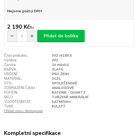
Nejsme plátci DPH
2 190 Kč
/
ks
Přidat do košíku
Číslo produktu:
JVD J4189.5
Výrobce:
JVD
Záruka:
24 měsíců
BARVA:
ZLATÁ
URČENÍ:
PRO ŽENY
MATERIÁL:
OCEL
STYL:
SPOLEČENSKÉ
ZOBRAZENÍ ČASU:
ANALOGOVÉ
POHON:
BATERIE - QUARTZ
SKLO:
TVRZENÉ MINERÁLNÍ
VODOTĚSNOST:
5ATM/50m
TVAR:
KULATÝ
Hlídat cenu / dostupnost
Kompletní specifikace