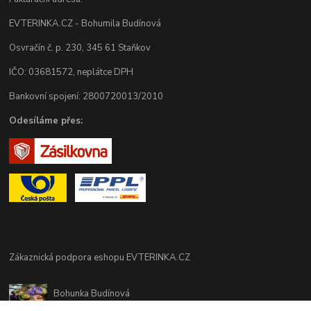
EVTERINKA.CZ - Bohumila Budínová
Osvračín č. p. 230, 345 61 Staňkov
IČO: 03681572, neplátce DPH
Bankovní spojení: 2800720013/2010
Odesíláme přes:
Zákaznická podpora eshopu EVTERINKA.CZ
Bohunka Budínová
tel. 733 648 549