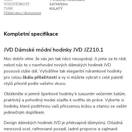
VODOTĚSNOST:
5ATM/50m
TVAR:
KULATÝ
Hlídat cenu / dostupnost
Kompletní specifikace
JVD Dámské módní hodinky JVD JZ210.1
Moc dobře víme, že vás jen tak něco neuspokojí. A jsme za to rádi,
neboť nás to v navrhování nových dámských hodinek JVD
posouvá stále dál. Vytváříme tak elegantní náramkové hodinky
pro celou
škálu příležitostí
a vy si můžete vybrat v celé paletě
stylů přesně podle vašeho vkusu.
Oblékněte si jemné šperkové hodinky k luxusním večerním šatům,
praktický a pohodlný model slaďte k outfitu do práce. Vyberte si
hodinky, které podtrhnou vaši přirozenou krásu a stanou se vaším
jedinečným doplňkem.
Design dámských hodinek JVD je překvapivě důmyslný. Chladná
nerezová ocel, rafinované pozadí, ladné proporce a zajímavé