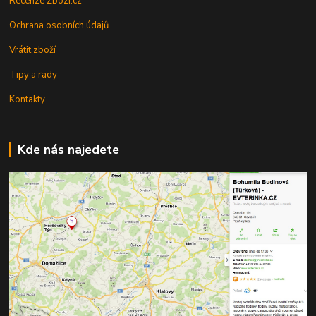
Recenze Zbozi.cz
Ochrana osobních údajů
Vrátit zboží
Tipy a rady
Kontakty
Kde nás najedete