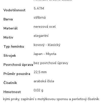
5 ATM
Vodotěsnost
stříbrná
Barva
nerezová ocel
Materiál
elegantní
Motiv
kovový - klasický
Typ řemínku
Japan - Miyota
Strojek
bez povrchové úpravy
Povrchová úprava
22,5 mm
Průměr pouzdra
arabská čísla
Číselník
0,02 g
Hmotnost
kými prvky, zapínání s motýlkovou sponou a perleťový číselník.