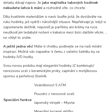
detaily dávají najevo, že
jako majitelka takových hodinek
nebudete lehce k mání
a rozhodně víte, co chcete.
Díky kvalitním materiálům si navíc buďte jistá, že dostáváte na
ruku hodinky, jež vydrží i náročnější situace. Nepřekvapí je, když si
zapomenete deštník, neponičí je parfémy ani krémy na ruce,
neuškodí jim ledabylé nošení v kabelce mezi tisíci dalšími věcmi, …
no vždyť to znáte.
A ještě jedna věc!
Máte-li chvilku, podívejte se na naši módní
inspiraci. Možná vás napadne, k čemu z vašeho šatníku by se
hodinky JVD hodily.
Svou novou podobu mají elegantní hodinky JZ kombinující
nerezovou ocel s keramickými prvky, zapínání s motýlkovou
sponou a perleťový číselník.
Vodotěsnost 5 ATM
Pouzdro z nerezové oceli
Speciální funkce
Japonský strojek – Miyota
Minerální tvrzené sklíčko