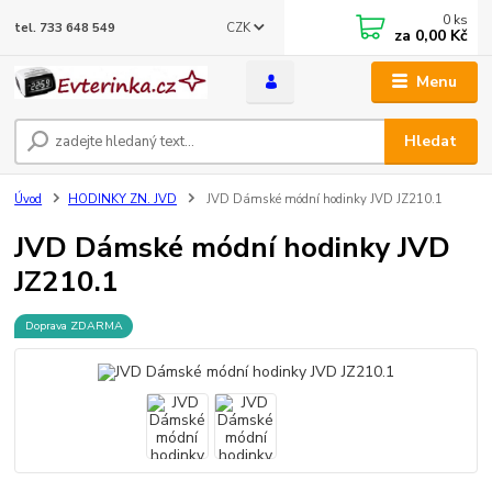
0
ks
CZK
tel. 733 648 549
za
0,00 Kč
Menu
Hledat
Úvod
HODINKY ZN. JVD
JVD Dámské módní hodinky JVD JZ210.1
JVD Dámské módní hodinky JVD
JZ210.1
Doprava ZDARMA