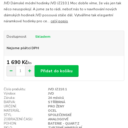
JVD Dámské módní hodinky JVD JZ210.1 Moc dobře víme, že vás jen tak
něco neuspokojí. A jsme za to rádi, neboť nás to v navrhování nových
dámských hodinek JVD posouvá stále dál. Vytváříme tak elegantní
náramkové hodinky pro ce...
celý popis
Dostupnost
Skladem
Nejsme plátci DPH
1 690 Kč
/
ks
Přidat do košíku
Číslo produktu:
JVD JZ210.1
Výrobce:
JVD
Záruka:
24 měsíců
BARVA:
STŘÍBRNÁ
URČENÍ:
PRO ŽENY
MATERIÁL:
OCEL
STYL:
SPOLEČENSKÉ
ZOBRAZENÍ ČASU:
ANALOGOVÉ
POHON:
BATERIE - QUARTZ
SKLO:
TVRZENÉ MINERÁLNÍ