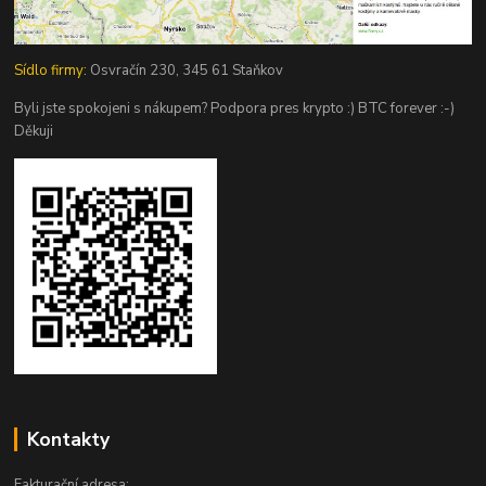
Sídlo firmy:
Osvračín 230, 345 61 Staňkov
Byli jste spokojeni s nákupem? Podpora pres krypto :) BTC forever :-)
Děkuji
Kontakty
Fakturační adresa: