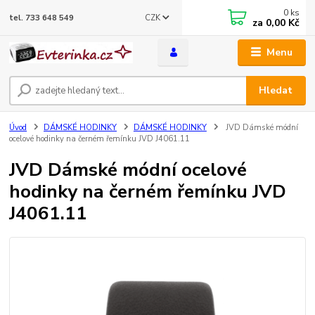
0
ks
CZK
tel. 733 648 549
za
0,00 Kč
Menu
Hledat
Úvod
DÁMSKÉ HODINKY
DÁMSKÉ HODINKY
JVD Dámské módní
ocelové hodinky na černém řemínku JVD J4061.11
JVD Dámské módní ocelové
hodinky na černém řemínku JVD
J4061.11