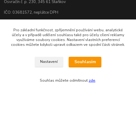
Osvračín č. p. 230, 345 61 Staňkov
IČO: 03681572, neplátce DPH
Bankovní spojení: 2800720013/2010
Pro základní funkčnost, zpříjemnění používání webu, analytické
Odesíláme přes:
účely a v případě udělení souhlasu také pro účely cílení reklamy
využíváme soubory cookies. Nastavení vlastních preferencí
cookies můžete kdykoli upravit odkazem ve spodní části stránek.
Souhlasím
Nastavení
Souhlas můžete odmítnout
zde
.
Zákaznická podpora eshopu EVTERINKA.CZ
Bohunka Budínová
tel. 733 648 549
(Po-Pá - 9:00-17:00hod, So 8:00-12:00hod)
obchod@evterinka.cz