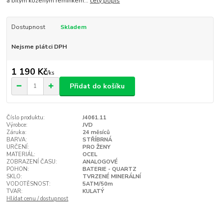
a bílým koženým řemínkem...
celý popis
Dostupnost
Skladem
Nejsme plátci DPH
1 190 Kč
/
ks
Přidat do košíku
Číslo produktu:
J4061.11
Výrobce:
JVD
Záruka:
24 měsíců
BARVA:
STŘÍBRNÁ
URČENÍ:
PRO ŽENY
MATERIÁL:
OCEL
ZOBRAZENÍ ČASU:
ANALOGOVÉ
POHON:
BATERIE - QUARTZ
SKLO:
TVRZENÉ MINERÁLNÍ
VODOTĚSNOST:
5ATM/50m
TVAR:
KULATÝ
Hlídat cenu / dostupnost