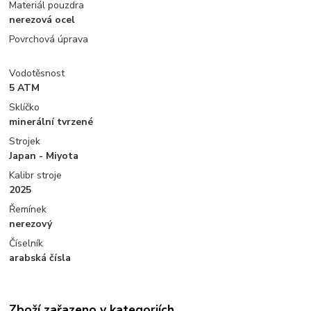
Materiál pouzdra
nerezová ocel
Povrchová úprava
Vodotěsnost
5 ATM
Sklíčko
minerální tvrzené
Strojek
Japan - Miyota
Kalibr stroje
2025
Řemínek
nerezový
Číselník
arabská čísla
Zboží zařazeno v kategoriích