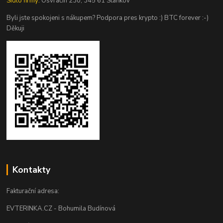
Sídlo firmy:
Osvračín 230, 345 61 Staňkov
Byli jste spokojeni s nákupem? Podpora pres krypto :) BTC forever :-)
Děkuji
Kontakty
Fakturační adresa:
EVTERINKA.CZ - Bohumila Budínová