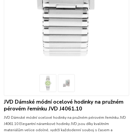
JVD Dámské módní ocelové hodinky na pružném
pérovém řemínku JVD J4061.10
JVD Dámské módní ocelové hodinky na pružném pérovém řemínku JVD
J4061.10 Elegantní náramkové hodinky JVD jsou díky kvalitním
materiálům velice odolné, vydrží každodenní souboj s časem a