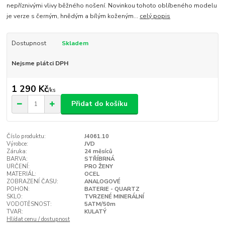
nepříznivými vlivy běžného nošení. Novinkou tohoto oblíbeného modelu
je verze s černým, hnědým a bílým koženým...
celý popis
Dostupnost
Skladem
Nejsme plátci DPH
1 290 Kč
/
ks
Přidat do košíku
Číslo produktu:
J4061.10
Výrobce:
JVD
Záruka:
24 měsíců
BARVA:
STŘÍBRNÁ
URČENÍ:
PRO ŽENY
MATERIÁL:
OCEL
ZOBRAZENÍ ČASU:
ANALOGOVÉ
POHON:
BATERIE - QUARTZ
SKLO:
TVRZENÉ MINERÁLNÍ
VODOTĚSNOST:
5ATM/50m
TVAR:
KULATÝ
Hlídat cenu / dostupnost