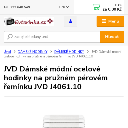
0
ks
CZK
tel. 733 648 549
za
0,00 Kč
Menu
Hledat
Úvod
DÁMSKÉ HODINKY
DÁMSKÉ HODINKY
JVD Dámské módní
ocelové hodinky na pružném pérovém řemínku JVD J4061.10
JVD Dámské módní ocelové
hodinky na pružném pérovém
řemínku JVD J4061.10