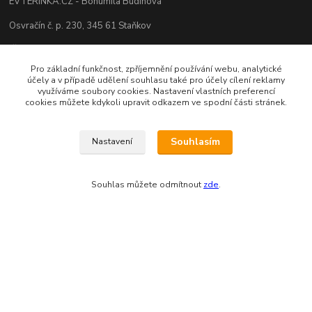
EVTERINKA.CZ - Bohumila Budínová
Osvračín č. p. 230, 345 61 Staňkov
IČO: 03681572, neplátce DPH
Pro základní funkčnost, zpříjemnění používání webu, analytické
Bankovní spojení: 2800720013/2010
účely a v případě udělení souhlasu také pro účely cílení reklamy
využíváme soubory cookies. Nastavení vlastních preferencí
Odesíláme přes:
cookies můžete kdykoli upravit odkazem ve spodní části stránek.
Souhlasím
Nastavení
Souhlas můžete odmítnout
zde
.
Zákaznická podpora eshopu EVTERINKA.CZ
Bohunka Budínová
tel. 733 648 549
(Po-Pá - 9:00-17:00hod, So 8:00-12:00hod)