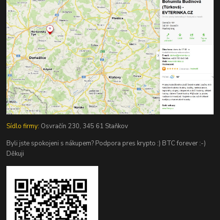
Sídlo firmy:
Osvračín 230, 345 61 Staňkov
Byli jste spokojeni s nákupem? Podpora pres krypto :) BTC forever :-)
Děkuji