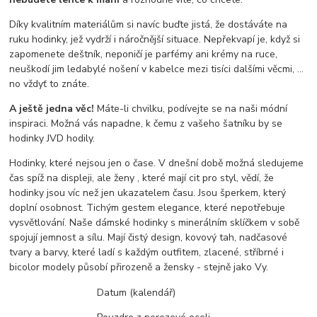
Díky kvalitním materiálům si navíc buďte jistá, že dostáváte na
ruku hodinky, jež vydrží i náročnější situace. Nepřekvapí je, když si
zapomenete deštník, neponičí je parfémy ani krémy na ruce,
neuškodí jim ledabylé nošení v kabelce mezi tisíci dalšími věcmi, …
no vždyť to znáte.
A ještě jedna věc!
Máte-li chvilku, podívejte se na naši módní
inspiraci. Možná vás napadne, k čemu z vašeho šatníku by se
hodinky JVD hodily.
Hodinky, které nejsou jen o čase. V dnešní době možná sledujeme
čas spíž na displeji, ale ženy , které mají cit pro styl, vědí, že
hodinky jsou víc než jen ukazatelem času. Jsou šperkem, který
doplní osobnost. Tichým gestem elegance, které nepotřebuje
vysvětlování. Naše dámské hodinky s minerálním sklíčkem v sobě
spojují jemnost a sílu. Mají čistý design, kovový tah, nadčasové
tvary a barvy, které ladí s každým outfitem, zlacené, stříbrné i
bicolor modely působí přirozeně a žensky - stejně jako Vy.
Datum (kalendář)