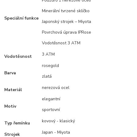
Pouzdro z nerezové oceli
Minerální tvrzené sklíčko
Speciální funkce
Japonský strojek – Miyota
Povrchová úprava IPRose
Vodotěsnost 3 ATM
3 ATM
Vodotěsnost
rosegold
Barva
zlatá
nerezová ocel
Materiál
elegantní
Motiv
sportovní
kovový - klasický
Typ řemínku
Japan - Miyota
Strojek