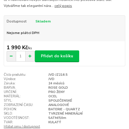
Vytváříme tak elegantní nára...
celý popis
Dostupnost
Skladem
Nejsme plátci DPH
1 990 Kč
/
ks
Přidat do košíku
Číslo produktu:
JVD JZ216.5
Výrobce:
JVD
Záruka:
24 měsíců
BARVA:
ROSE GOLD
URČENÍ:
PRO ŽENY
MATERIÁL:
OCEL
STYL:
SPOLEČENSKÉ
ZOBRAZENÍ ČASU:
ANALOGOVÉ
POHON:
BATERIE - QUARTZ
SKLO:
TVRZENÉ MINERÁLNÍ
VODOTĚSNOST:
5ATM/50m
TVAR:
KULATÝ
Hlídat cenu / dostupnost