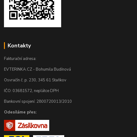
Kontakty
Fakturační adresa:
EVTERINKA.CZ - Bohumila Budínová
Osvračín č. p. 230, 345 61 Staňkov
IČO: 03681572, neplátce DPH
Bankovní spojení: 2800720013/2010
Odesíláme přes: