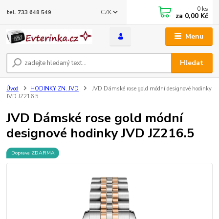
0
ks
CZK
tel. 733 648 549
za
0,00 Kč
Menu
Hledat
Úvod
HODINKY ZN. JVD
JVD Dámské rose gold módní designové hodinky
JVD JZ216.5
JVD Dámské rose gold módní
designové hodinky JVD JZ216.5
Doprava ZDARMA