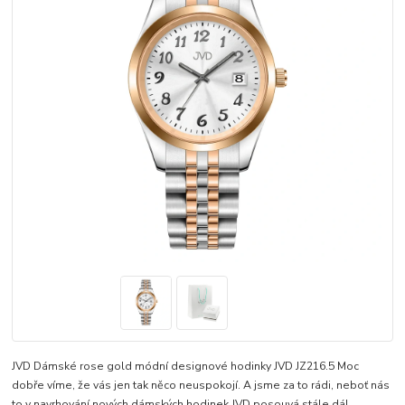
JVD Dámské rose gold módní designové hodinky JVD JZ216.5 Moc
dobře víme, že vás jen tak něco neuspokojí. A jsme za to rádi, neboť nás
to v navrhování nových dámských hodinek JVD posouvá stále dál.