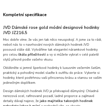
Kompletní specifikace
JVD Dámské rose gold módní designové hodinky
JVD JZ216.5
Moc dobře víme, že vás jen tak něco neuspokojí. A jsme za to rádi,
neboť nás to v navrhování nových dámských hodinek JVD
posouvá stále dál. Vytváříme tak elegantní náramkové hodinky
pro celou
škálu příležitostí
a vy si můžete vybrat v celé paletě
stylů přesně podle vašeho vkusu.
Oblékněte si jemné šperkové hodinky k luxusním večerním šatům,
praktický a pohodlný model slaďte k outfitu do práce. Vyberte si
hodinky, které podtrhnou vaši přirozenou krásu a stanou se vaším
jedinečným doplňkem.
Design dámských hodinek JVD je překvapivě důmyslný. Chladná
nerezová ocel, rafinované pozadí, ladné proporce a zajímavé
detaily dávají najevo, že
jako majitelka takových hodinek
nebudete lehce k mání
a rozhodně víte, co chcete.