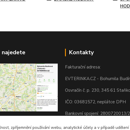
HOD
 najedete
Kontakty
Fakturační adresa:
EVTERINKA.CZ - Bohumila Budí
Osvračín č. p. 230, 345 61 Staňk
IČO: 03681572, neplátce DPH
Bankovní spojení: 2800720013/
svračín 230, 345 61 Staňkov
Odesíláme přes:
čnost, zpříjemnění používání webu, analytické účely a v případě udělení