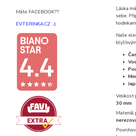
Láska má 
Máte FACEBOOK??
sebe. Při
hodinkam
EVTERINKA.CZ :-)
Naše eleg
blyštivým
Ča
Vo
Pou
Min
Jap
Velikost
30 mm
Materiál
nerezov
Povrchov