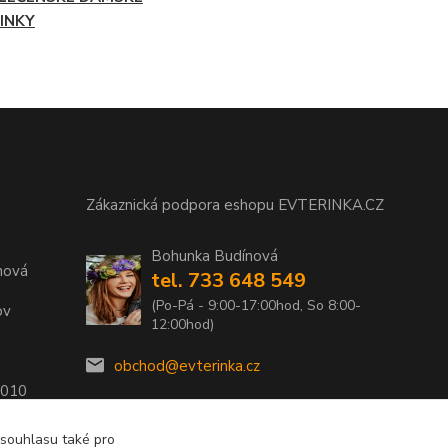
INKY
Zákaznická podpora eshopu EVTERINKA.CZ
Bohunka Budínová
nová
tel. 733 648 549
(Po-Pá - 9:00-17:00hod, So 8:00-
ov
12:00hod)
obchod@evterinka.cz
2010
 souhlasu také pro