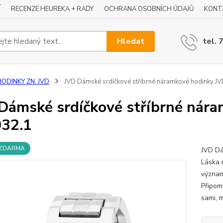
Í
RECENZE HEUREKA + RADY
OCHRANA OSOBNÍCH ÚDAJŮ
KONT
Hledat
tel. 
HODINKY ZN. JVD
JVD Dámské srdíčkové stříbrné náramkové hodinky J
Dámské srdíčkové stříbrné nár
32.1
 ZDARMA
JVD Dá
Láska 
význam
Připomí
sami, m