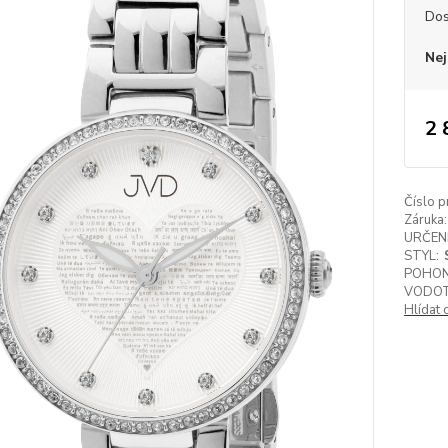
Dos
Nej
2 
Číslo p
Záruka:
URČENÍ
STYL:
POHON
VODOT
Hlídat 