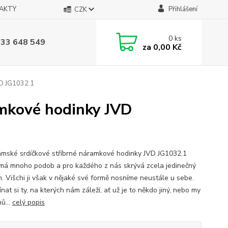
AKTY
Přihlášení
CZK
0
ks
733 648 549
za
0,00 Kč
VD JG1032.1
amkové hodinky JVD
mské srdíčkové stříbrné náramkové hodinky JVD JG1032.1
má mnoho podob a pro každého z nás skrývá zcela jedinečný
. Višchi ji však v nějaké své formě nosníme neustále u sebe.
nat si ty, na kterých nám záleží, ať už je to někdo jiný, nebo my
ů...
celý popis