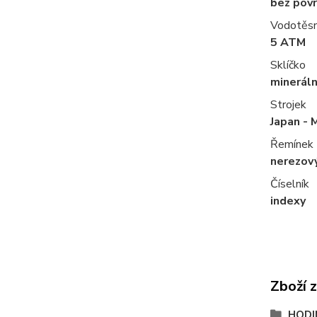
bez pov
Vodotěs
5 ATM
Sklíčko
mineráln
Strojek
Japan - 
Řemínek
nerezov
Číselník
indexy
Zboží 
HODI