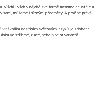
 Višchi ji však v nějaké své formě nosníme neustále u
o my sami, můžeme i různými předměty. A proč ne právě
ě" v několika desítkách světových jazyků, je zdobena
ásku ve stříbrné, zlaté, nebo bicolor variantě.