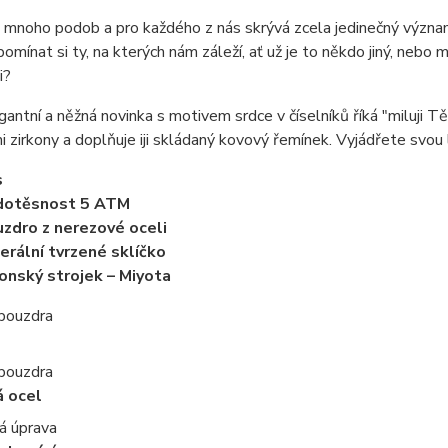
mnoho podob a pro každého z nás skrývá zcela jedinečný význam.
pomínat si ty, na kterých nám záleží, ať už je to někdo jiný, neb
i?
antní a něžná novinka s motivem srdce v číselníků říká "miluji T
i zirkony a doplňuje iji skládaný kovový řemínek. Vyjádřete svou l
s
dotěsnost 5 ATM
zdro z nerezové oceli
erální tvrzené sklíčko
onský strojek – Miyota
 pouzdra
 pouzdra
á ocel
á úprava