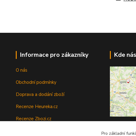
Informace pro zákazníky
Kde nás
O nás
Obchodní podmínky
Doprava a dodání zboží
Recenze Heureka.cz
Recenze Zbozi.cz
Sídlo firmy:
O
Ochrana osobních údajů
Pro základní funk