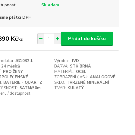
tupnost
Skladem
sme plátci DPH
890 Kč
Přidat do košíku
/
ks
roduktu:
JG1032.1
Výrobce:
JVD
24 měsíců
BARVA:
STŘÍBRNÁ
:
PRO ŽENY
MATERIÁL:
OCEL
SPOLEČENSKÉ
ZOBRAZENÍ ČASU:
ANALOGOVÉ
:
BATERIE - QUARTZ
SKLO:
TVRZENÉ MINERÁLNÍ
ĚSNOST:
5ATM/50m
TVAR:
KULATÝ
cenu / dostupnost