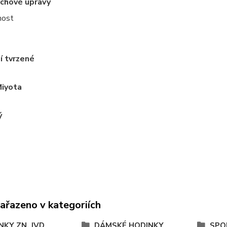
rchové úpravy
nost
í tvrzené
Miyota
ý
zařazeno v kategoriích
NKY ZN. JVD
DÁMSKÉ HODINKY
SPO