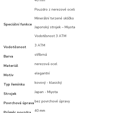
40 mm
Pouzdro z nerezové oceli
Minerální tvrzené sklíčko
Speciální funkce
Japonský strojek – Miyota
Vodotěsnost 3 ATM
3 ATM
Vodotěsnost
stříbrná
Barva
nerezová ocel
Materiál
elegantní
Motiv
kovový - klasický
Typ řemínku
Japan - Miyota
Strojek
bez povrchové úpravy
Povrchová úprava
40 mm
Průměr pouzdra