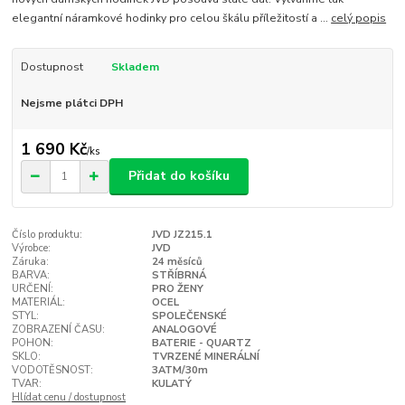
elegantní náramkové hodinky pro celou škálu příležitostí a ...
celý popis
Dostupnost
Skladem
Nejsme plátci DPH
1 690 Kč
/
ks
Přidat do košíku
Číslo produktu:
JVD JZ215.1
Výrobce:
JVD
Záruka:
24 měsíců
BARVA:
STŘÍBRNÁ
URČENÍ:
PRO ŽENY
MATERIÁL:
OCEL
STYL:
SPOLEČENSKÉ
ZOBRAZENÍ ČASU:
ANALOGOVÉ
POHON:
BATERIE - QUARTZ
SKLO:
TVRZENÉ MINERÁLNÍ
VODOTĚSNOST:
3ATM/30m
TVAR:
KULATÝ
Hlídat cenu / dostupnost