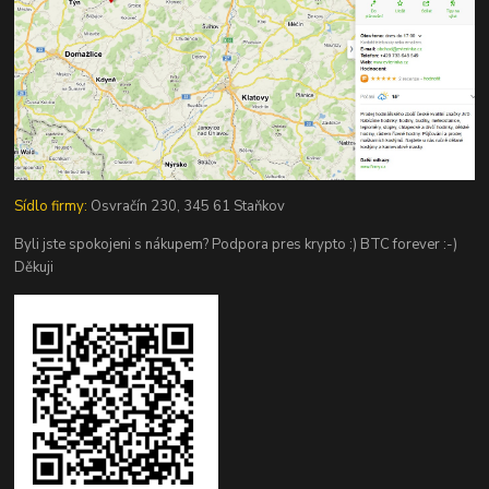
Sídlo firmy:
Osvračín 230, 345 61 Staňkov
Byli jste spokojeni s nákupem? Podpora pres krypto :) BTC forever :-)
Děkuji