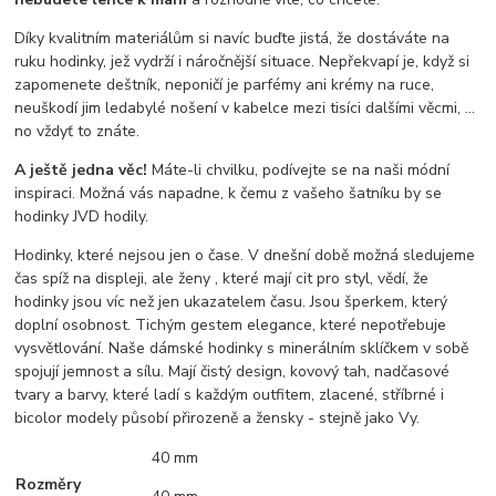
Díky kvalitním materiálům si navíc buďte jistá, že dostáváte na
ruku hodinky, jež vydrží i náročnější situace. Nepřekvapí je, když si
zapomenete deštník, neponičí je parfémy ani krémy na ruce,
neuškodí jim ledabylé nošení v kabelce mezi tisíci dalšími věcmi, …
no vždyť to znáte.
A ještě jedna věc!
Máte-li chvilku, podívejte se na naši módní
inspiraci. Možná vás napadne, k čemu z vašeho šatníku by se
hodinky JVD hodily.
Hodinky, které nejsou jen o čase. V dnešní době možná sledujeme
čas spíž na displeji, ale ženy , které mají cit pro styl, vědí, že
hodinky jsou víc než jen ukazatelem času. Jsou šperkem, který
doplní osobnost. Tichým gestem elegance, které nepotřebuje
vysvětlování. Naše dámské hodinky s minerálním sklíčkem v sobě
spojují jemnost a sílu. Mají čistý design, kovový tah, nadčasové
tvary a barvy, které ladí s každým outfitem, zlacené, stříbrné i
bicolor modely působí přirozeně a žensky - stejně jako Vy.
40 mm
Rozměry