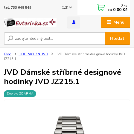
0
ks
CZK
tel. 733 648 549
za
0,00 Kč
Menu
Hledat
Úvod
HODINKY ZN. JVD
JVD Dámské stříbrné designové hodinky JVD
JZ215.1
JVD Dámské stříbrné designové
hodinky JVD JZ215.1
Doprava ZDARMA