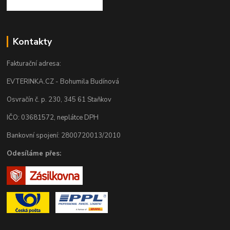
Kontakty
Fakturační adresa:
EVTERINKA.CZ - Bohumila Budínová
Osvračín č. p. 230, 345 61 Staňkov
IČO: 03681572, neplátce DPH
Bankovní spojení: 2800720013/2010
Odesíláme přes: