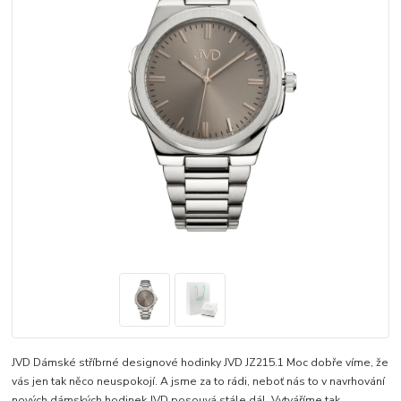
JVD Dámské stříbrné designové hodinky JVD JZ215.1 Moc dobře víme, že
vás jen tak něco neuspokojí. A jsme za to rádi, neboť nás to v navrhování
nových dámských hodinek JVD posouvá stále dál. Vytváříme tak