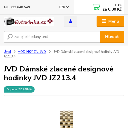
0
ks
CZK
tel. 733 648 549
za
0,00 Kč
Menu
Hledat
Úvod
HODINKY ZN. JVD
JVD Dámské zlacené designové hodinky JVD
JZ213.4
JVD Dámské zlacené designové
hodinky JVD JZ213.4
Doprava ZDARMA