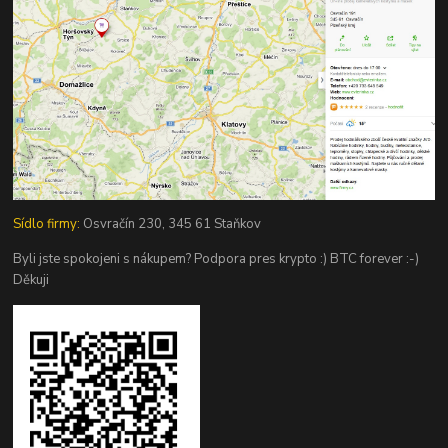
Sídlo firmy:
Osvračín 230, 345 61 Staňkov
Byli jste spokojeni s nákupem? Podpora pres krypto :) BTC forever :-)
Děkuji