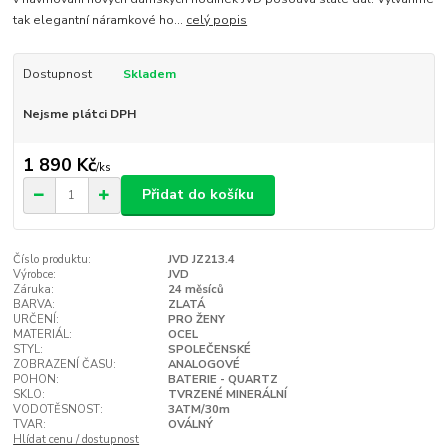
tak elegantní náramkové ho...
celý popis
Dostupnost
Skladem
Nejsme plátci DPH
1 890 Kč
/
ks
Přidat do košíku
Číslo produktu:
JVD JZ213.4
Výrobce:
JVD
Záruka:
24 měsíců
BARVA:
ZLATÁ
URČENÍ:
PRO ŽENY
MATERIÁL:
OCEL
STYL:
SPOLEČENSKÉ
ZOBRAZENÍ ČASU:
ANALOGOVÉ
POHON:
BATERIE - QUARTZ
SKLO:
TVRZENÉ MINERÁLNÍ
VODOTĚSNOST:
3ATM/30m
TVAR:
OVÁLNÝ
Hlídat cenu / dostupnost