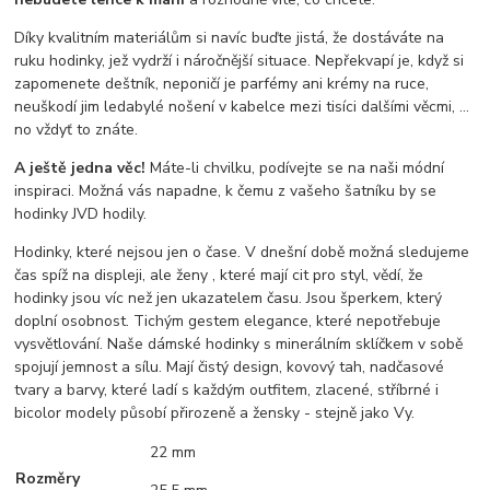
Díky kvalitním materiálům si navíc buďte jistá, že dostáváte na
ruku hodinky, jež vydrží i náročnější situace. Nepřekvapí je, když si
zapomenete deštník, neponičí je parfémy ani krémy na ruce,
neuškodí jim ledabylé nošení v kabelce mezi tisíci dalšími věcmi, …
no vždyť to znáte.
A ještě jedna věc!
Máte-li chvilku, podívejte se na naši módní
inspiraci. Možná vás napadne, k čemu z vašeho šatníku by se
hodinky JVD hodily.
Hodinky, které nejsou jen o čase. V dnešní době možná sledujeme
čas spíž na displeji, ale ženy , které mají cit pro styl, vědí, že
hodinky jsou víc než jen ukazatelem času. Jsou šperkem, který
doplní osobnost. Tichým gestem elegance, které nepotřebuje
vysvětlování. Naše dámské hodinky s minerálním sklíčkem v sobě
spojují jemnost a sílu. Mají čistý design, kovový tah, nadčasové
tvary a barvy, které ladí s každým outfitem, zlacené, stříbrné i
bicolor modely působí přirozeně a žensky - stejně jako Vy.
22 mm
Rozměry