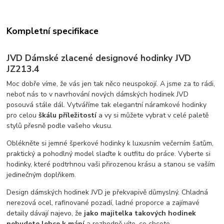
Kompletní specifikace
JVD Dámské zlacené designové hodinky JVD
JZ213.4
Moc dobře víme, že vás jen tak něco neuspokojí. A jsme za to rádi,
neboť nás to v navrhování nových dámských hodinek JVD
posouvá stále dál. Vytváříme tak elegantní náramkové hodinky
pro celou
škálu příležitostí
a vy si můžete vybrat v celé paletě
stylů přesně podle vašeho vkusu.
Oblékněte si jemné šperkové hodinky k luxusním večerním šatům,
praktický a pohodlný model slaďte k outfitu do práce. Vyberte si
hodinky, které podtrhnou vaši přirozenou krásu a stanou se vaším
jedinečným doplňkem.
Design dámských hodinek JVD je překvapivě důmyslný. Chladná
nerezová ocel, rafinované pozadí, ladné proporce a zajímavé
detaily dávají najevo, že
jako majitelka takových hodinek
nebudete lehce k mání
a rozhodně víte, co chcete.