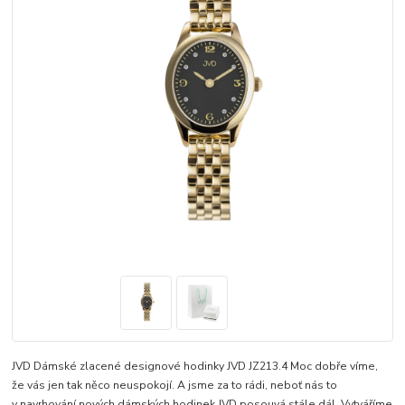
JVD Dámské zlacené designové hodinky JVD JZ213.4 Moc dobře víme,
že vás jen tak něco neuspokojí. A jsme za to rádi, neboť nás to
v navrhování nových dámských hodinek JVD posouvá stále dál. Vytváříme