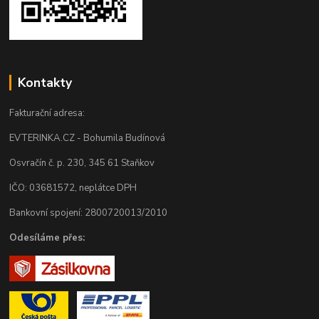
Kontakty
Fakturační adresa:
EVTERINKA.CZ - Bohumila Budínová
Osvračín č. p. 230, 345 61 Staňkov
IČO: 03681572, neplátce DPH
Bankovní spojení: 2800720013/2010
Odesíláme přes: