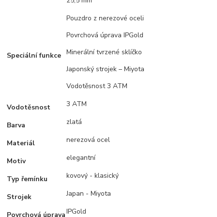
25,5 mm
Pouzdro z nerezové oceli
Povrchová úprava IPGold
Minerální tvrzené sklíčko
Speciální funkce
Japonský strojek – Miyota
Vodotěsnost 3 ATM
3 ATM
Vodotěsnost
zlatá
Barva
nerezová ocel
Materiál
elegantní
Motiv
kovový - klasický
Typ řemínku
Japan - Miyota
Strojek
IPGold
Povrchová úprava