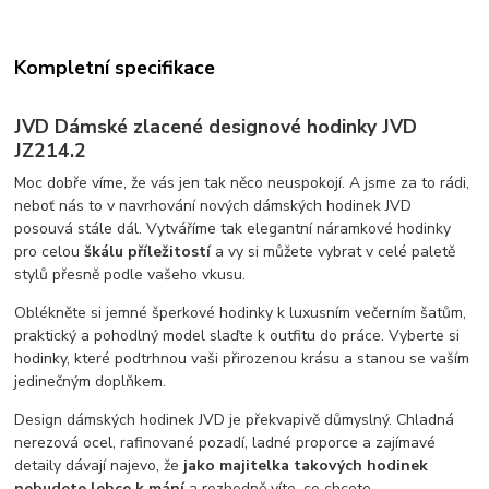
Kompletní specifikace
JVD Dámské zlacené designové hodinky JVD
JZ214.2
Moc dobře víme, že vás jen tak něco neuspokojí. A jsme za to rádi,
neboť nás to v navrhování nových dámských hodinek JVD
posouvá stále dál. Vytváříme tak elegantní náramkové hodinky
pro celou
škálu příležitostí
a vy si můžete vybrat v celé paletě
stylů přesně podle vašeho vkusu.
Oblékněte si jemné šperkové hodinky k luxusním večerním šatům,
praktický a pohodlný model slaďte k outfitu do práce. Vyberte si
hodinky, které podtrhnou vaši přirozenou krásu a stanou se vaším
jedinečným doplňkem.
Design dámských hodinek JVD je překvapivě důmyslný. Chladná
nerezová ocel, rafinované pozadí, ladné proporce a zajímavé
detaily dávají najevo, že
jako majitelka takových hodinek
nebudete lehce k mání
a rozhodně víte, co chcete.