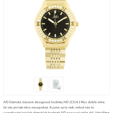
JVD Dámské zlacené designové hodinky JVD JZ214.2 Moc dobře víme,
že vás jen tak něco neuspokojí. A jsme za to rádi, neboť nás to
v navrhování nových dámských hodinek JVD posouvá stále dál. Vytváříme