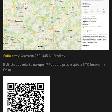
Sídlo firmy:
Osvračín 230, 345 61 Staňkov
Byli jste spokojeni s nákupem? Podpora pres krypto :) BTC forever :-)
Děkuji