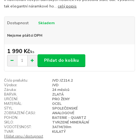
tak elegantní náramkové ho...
celý popis
Dostupnost
Skladem
Nejsme plátci DPH
1 990 Kč
/
ks
Přidat do košíku
Číslo produktu:
JVD JZ214.2
Výrobce:
JVD
Záruka:
24 měsíců
BARVA:
ZLATÁ
URČENÍ:
PRO ŽENY
MATERIÁL:
OCEL
STYL:
SPOLEČENSKÉ
ZOBRAZENÍ ČASU:
ANALOGOVÉ
POHON:
BATERIE - QUARTZ
SKLO:
TVRZENÉ MINERÁLNÍ
VODOTĚSNOST:
3ATM/30m
TVAR:
KULATÝ
Hlídat cenu / dostupnost