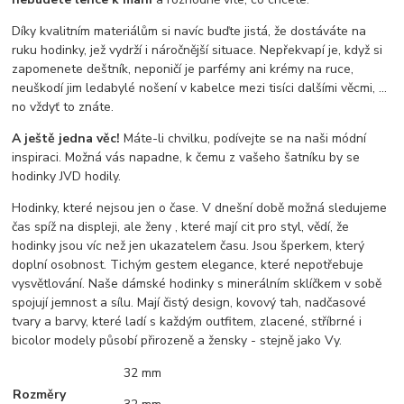
Díky kvalitním materiálům si navíc buďte jistá, že dostáváte na
ruku hodinky, jež vydrží i náročnější situace. Nepřekvapí je, když si
zapomenete deštník, neponičí je parfémy ani krémy na ruce,
neuškodí jim ledabylé nošení v kabelce mezi tisíci dalšími věcmi, …
no vždyť to znáte.
A ještě jedna věc!
Máte-li chvilku, podívejte se na naši módní
inspiraci. Možná vás napadne, k čemu z vašeho šatníku by se
hodinky JVD hodily.
Hodinky, které nejsou jen o čase. V dnešní době možná sledujeme
čas spíž na displeji, ale ženy , které mají cit pro styl, vědí, že
hodinky jsou víc než jen ukazatelem času. Jsou šperkem, který
doplní osobnost. Tichým gestem elegance, které nepotřebuje
vysvětlování. Naše dámské hodinky s minerálním sklíčkem v sobě
spojují jemnost a sílu. Mají čistý design, kovový tah, nadčasové
tvary a barvy, které ladí s každým outfitem, zlacené, stříbrné i
bicolor modely působí přirozeně a žensky - stejně jako Vy.
32 mm
Rozměry