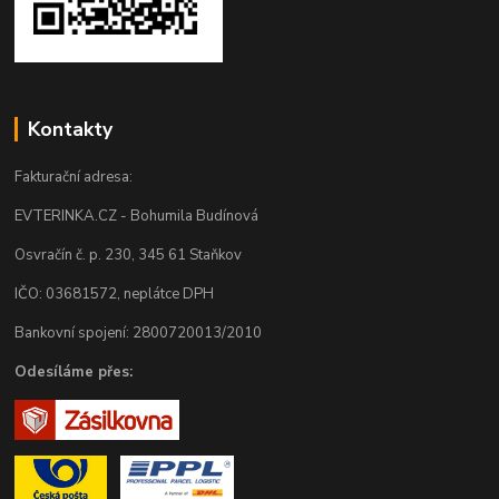
Kontakty
Fakturační adresa:
EVTERINKA.CZ - Bohumila Budínová
Osvračín č. p. 230, 345 61 Staňkov
IČO: 03681572, neplátce DPH
Bankovní spojení: 2800720013/2010
Odesíláme přes: