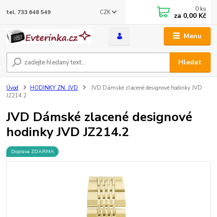
0
ks
CZK
tel. 733 648 549
za
0,00 Kč
Menu
Hledat
Úvod
HODINKY ZN. JVD
JVD Dámské zlacené designové hodinky JVD
JZ214.2
JVD Dámské zlacené designové
hodinky JVD JZ214.2
Doprava ZDARMA