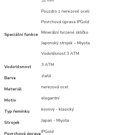
32 mm
Pouzdro z nerezové oceli
Povrchová úprava IPGold
Minerální tvrzené sklíčko
Speciální funkce
Japonský strojek – Miyota
Vodotěsnost 3 ATM
3 ATM
Vodotěsnost
zlatá
Barva
nerezová ocel
Materiál
elegantní
Motiv
kovový - klasický
Typ řemínku
Japan - Miyota
Strojek
IPGold
Povrchová úprava