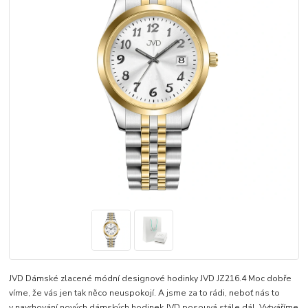
JVD Dámské zlacené módní designové hodinky JVD JZ216.4 Moc dobře
víme, že vás jen tak něco neuspokojí. A jsme za to rádi, neboť nás to
v navrhování nových dámských hodinek JVD posouvá stále dál. Vytváříme