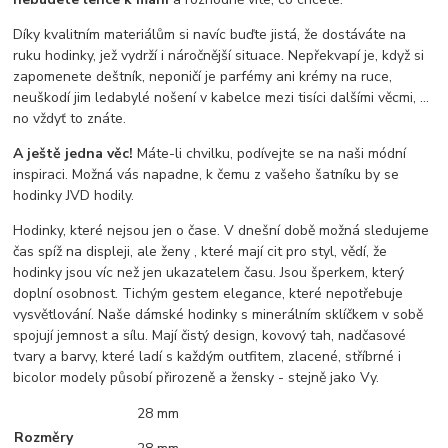
Díky kvalitním materiálům si navíc buďte jistá, že dostáváte na
ruku hodinky, jež vydrží i náročnější situace. Nepřekvapí je, když si
zapomenete deštník, neponičí je parfémy ani krémy na ruce,
neuškodí jim ledabylé nošení v kabelce mezi tisíci dalšími věcmi, …
no vždyť to znáte.
A ještě jedna věc!
Máte-li chvilku, podívejte se na naši módní
inspiraci. Možná vás napadne, k čemu z vašeho šatníku by se
hodinky JVD hodily.
Hodinky, které nejsou jen o čase. V dnešní době možná sledujeme
čas spíž na displeji, ale ženy , které mají cit pro styl, vědí, že
hodinky jsou víc než jen ukazatelem času. Jsou šperkem, který
doplní osobnost. Tichým gestem elegance, které nepotřebuje
vysvětlování. Naše dámské hodinky s minerálním sklíčkem v sobě
spojují jemnost a sílu. Mají čistý design, kovový tah, nadčasové
tvary a barvy, které ladí s každým outfitem, zlacené, stříbrné i
bicolor modely působí přirozeně a žensky - stejně jako Vy.
28 mm
Rozměry