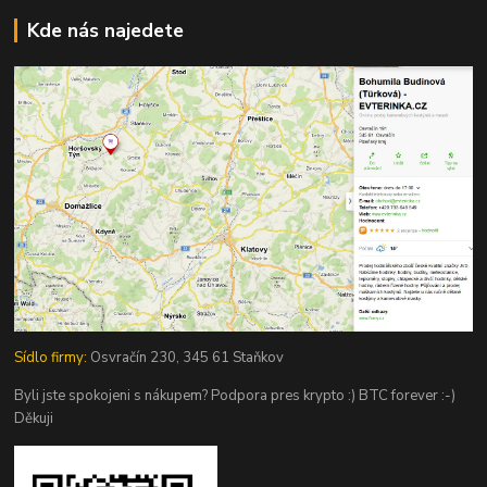
Kde nás najedete
Sídlo firmy:
Osvračín 230, 345 61 Staňkov
Byli jste spokojeni s nákupem? Podpora pres krypto :) BTC forever :-)
Děkuji