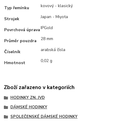
kovový - klasický
Typ řemínku
Japan - Miyota
Strojek
IPGold
Povrchová úprava
28 mm
Průměr pouzdra
arabská čísla
Číselník
0,02 g
Hmotnost
Zboží zařazeno v kategoriích
HODINKY ZN. JVD
DÁMSKÉ HODINKY
SPOLEČENSKÉ DÁMSKÉ HODINKY