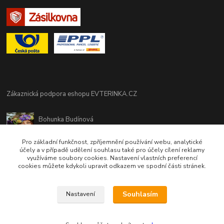
Zákaznická podpora eshopu EVTERINKA.CZ
Bohunka Budínová
tel. 733 648 549
(Po-Pá - 9:00-17:00hod, So 8:00-12:00hod)
Pro základní funkčnost, zpříjemnění používání webu, analytické
účely a v případě udělení souhlasu také pro účely cílení reklamy
využíváme soubory cookies. Nastavení vlastních preferencí
obchod@evterinka.cz
cookies můžete kdykoli upravit odkazem ve spodní části stránek.
Souhlasím
Nastavení