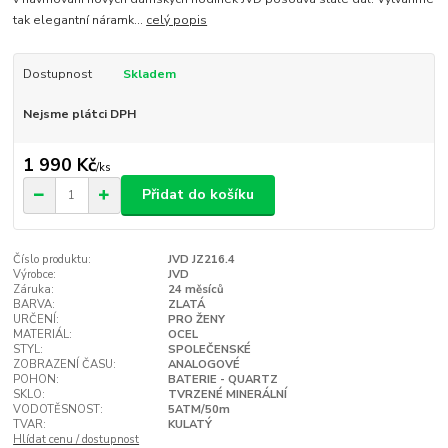
tak elegantní náramk...
celý popis
Dostupnost
Skladem
Nejsme plátci DPH
1 990 Kč
/
ks
Přidat do košíku
Číslo produktu:
JVD JZ216.4
Výrobce:
JVD
Záruka:
24 měsíců
BARVA:
ZLATÁ
URČENÍ:
PRO ŽENY
MATERIÁL:
OCEL
STYL:
SPOLEČENSKÉ
ZOBRAZENÍ ČASU:
ANALOGOVÉ
POHON:
BATERIE - QUARTZ
SKLO:
TVRZENÉ MINERÁLNÍ
VODOTĚSNOST:
5ATM/50m
TVAR:
KULATÝ
Hlídat cenu / dostupnost