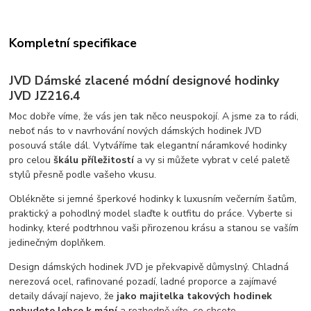
Kompletní specifikace
JVD Dámské zlacené módní designové hodinky
JVD JZ216.4
Moc dobře víme, že vás jen tak něco neuspokojí. A jsme za to rádi,
neboť nás to v navrhování nových dámských hodinek JVD
posouvá stále dál. Vytváříme tak elegantní náramkové hodinky
pro celou
škálu příležitostí
a vy si můžete vybrat v celé paletě
stylů přesně podle vašeho vkusu.
Oblékněte si jemné šperkové hodinky k luxusním večerním šatům,
praktický a pohodlný model slaďte k outfitu do práce. Vyberte si
hodinky, které podtrhnou vaši přirozenou krásu a stanou se vaším
jedinečným doplňkem.
Design dámských hodinek JVD je překvapivě důmyslný. Chladná
nerezová ocel, rafinované pozadí, ladné proporce a zajímavé
detaily dávají najevo, že
jako majitelka takových hodinek
nebudete lehce k mání
a rozhodně víte, co chcete.