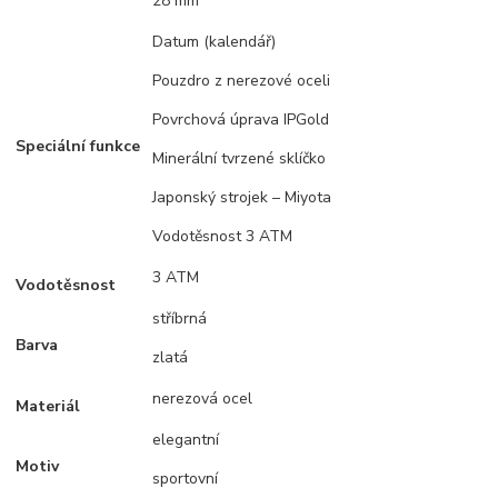
28 mm
Datum (kalendář)
Pouzdro z nerezové oceli
Povrchová úprava IPGold
Speciální funkce
Minerální tvrzené sklíčko
Japonský strojek – Miyota
Vodotěsnost 3 ATM
3 ATM
Vodotěsnost
stříbrná
Barva
zlatá
nerezová ocel
Materiál
elegantní
Motiv
sportovní