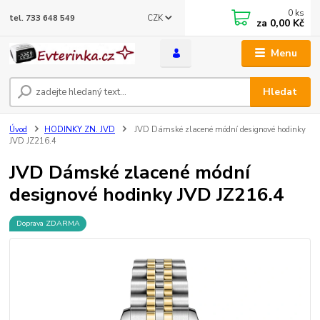
0
ks
CZK
tel. 733 648 549
za
0,00 Kč
Menu
Hledat
Úvod
HODINKY ZN. JVD
JVD Dámské zlacené módní designové hodinky
JVD JZ216.4
JVD Dámské zlacené módní
designové hodinky JVD JZ216.4
Doprava ZDARMA