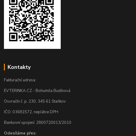
Kontakty
Fakturační adresa:
EVTERINKA.CZ - Bohumila Budínová
Osvračín č. p. 230, 345 61 Staňkov
IČO: 03681572, neplátce DPH
Bankovní spojení: 2800720013/2010
Odesíláme přes: