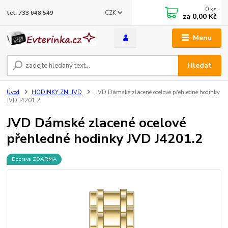
0
ks
CZK
tel. 733 648 549
za
0,00 Kč
Menu
Hledat
Úvod
HODINKY ZN. JVD
JVD Dámské zlacené ocelové přehledné hodinky
JVD J4201.2
JVD Dámské zlacené ocelové
přehledné hodinky JVD J4201.2
Doprava ZDARMA