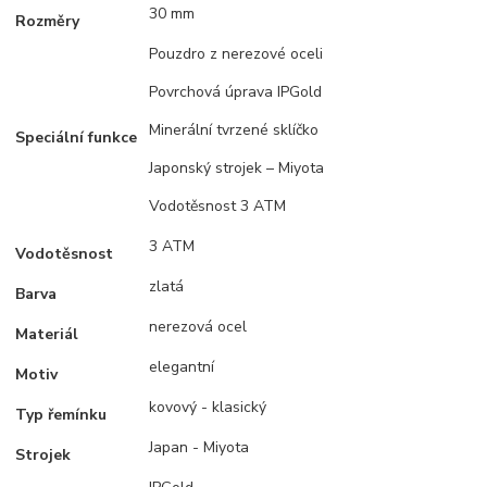
30 mm
Rozměry
Pouzdro z nerezové oceli
Povrchová úprava IPGold
Minerální tvrzené sklíčko
Speciální funkce
Japonský strojek – Miyota
Vodotěsnost 3 ATM
3 ATM
Vodotěsnost
zlatá
Barva
nerezová ocel
Materiál
elegantní
Motiv
kovový - klasický
Typ řemínku
Japan - Miyota
Strojek