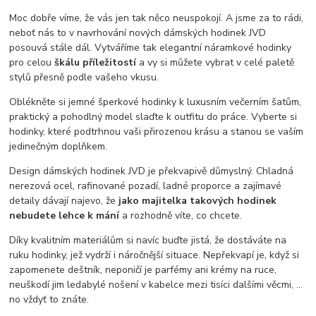
Moc dobře víme, že vás jen tak něco neuspokojí. A jsme za to rádi,
neboť nás to v navrhování nových dámských hodinek JVD
posouvá stále dál. Vytváříme tak elegantní náramkové hodinky
pro celou
škálu příležitostí
a vy si můžete vybrat v celé paletě
stylů přesně podle vašeho vkusu.
Oblékněte si jemné šperkové hodinky k luxusním večerním šatům,
praktický a pohodlný model slaďte k outfitu do práce. Vyberte si
hodinky, které podtrhnou vaši přirozenou krásu a stanou se vaším
jedinečným doplňkem.
Design dámských hodinek JVD je překvapivě důmyslný. Chladná
nerezová ocel, rafinované pozadí, ladné proporce a zajímavé
detaily dávají najevo, že
jako majitelka takových hodinek
nebudete lehce k mání
a rozhodně víte, co chcete.
Díky kvalitním materiálům si navíc buďte jistá, že dostáváte na
ruku hodinky, jež vydrží i náročnější situace. Nepřekvapí je, když si
zapomenete deštník, neponičí je parfémy ani krémy na ruce,
neuškodí jim ledabylé nošení v kabelce mezi tisíci dalšími věcmi, …
no vždyť to znáte.