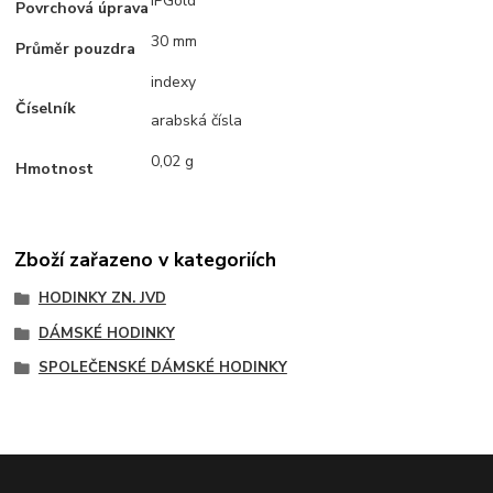
IPGold
Povrchová úprava
30 mm
Průměr pouzdra
indexy
Číselník
arabská čísla
0,02 g
Hmotnost
Zboží zařazeno v kategoriích
HODINKY ZN. JVD
DÁMSKÉ HODINKY
SPOLEČENSKÉ DÁMSKÉ HODINKY