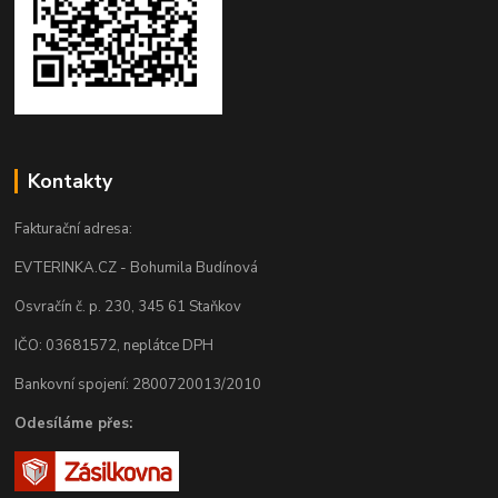
Kontakty
Fakturační adresa:
EVTERINKA.CZ - Bohumila Budínová
Osvračín č. p. 230, 345 61 Staňkov
IČO: 03681572, neplátce DPH
Bankovní spojení: 2800720013/2010
Odesíláme přes: