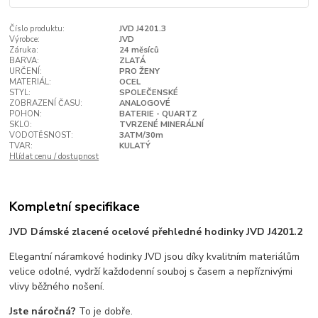
Číslo produktu:
JVD J4201.3
Výrobce:
JVD
Záruka:
24 měsíců
BARVA:
ZLATÁ
URČENÍ:
PRO ŽENY
MATERIÁL:
OCEL
STYL:
SPOLEČENSKÉ
ZOBRAZENÍ ČASU:
ANALOGOVÉ
POHON:
BATERIE - QUARTZ
SKLO:
TVRZENÉ MINERÁLNÍ
VODOTĚSNOST:
3ATM/30m
TVAR:
KULATÝ
Hlídat cenu / dostupnost
Kompletní specifikace
JVD Dámské zlacené ocelové přehledné hodinky JVD J4201.2
Elegantní náramkové hodinky JVD jsou díky kvalitním materiálům
velice odolné, vydrží každodenní souboj s časem a nepříznivými
vlivy běžného nošení.
Jste náročná?
To je dobře.