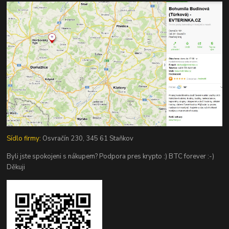
Sídlo firmy:
Osvračín 230, 345 61 Staňkov
Byli jste spokojeni s nákupem? Podpora pres krypto :) BTC forever :-)
Děkuji