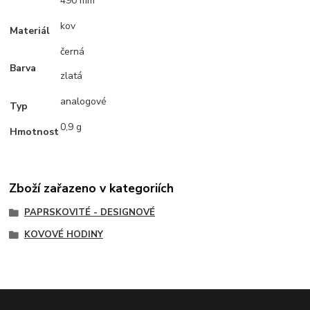
490 mm
kov
Materiál
černá
Barva
zlatá
analogové
Typ
0,9 g
Hmotnost
Zboží zařazeno v kategoriích
PAPRSKOVITÉ - DESIGNOVÉ
KOVOVÉ HODINY