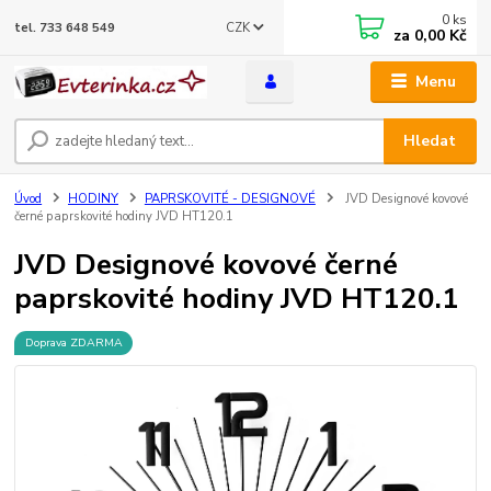
0
ks
CZK
tel. 733 648 549
za
0,00 Kč
Menu
Hledat
Úvod
HODINY
PAPRSKOVITÉ - DESIGNOVÉ
JVD Designové kovové
černé paprskovité hodiny JVD HT120.1
JVD Designové kovové černé
paprskovité hodiny JVD HT120.1
Doprava ZDARMA