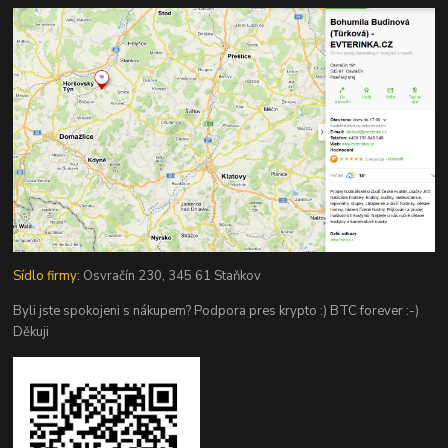
Sídlo firmy:
Osvračín 230, 345 61 Staňkov
Byli jste spokojeni s nákupem? Podpora pres krypto :) BTC forever :-)
Děkuji