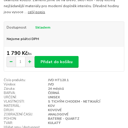
nejžádanější materiály pro moderní doplněk interiéru. Dřevěné hodiny
jsou vysoce ...
celý popis
Dostupnost
Skladem
Nejsme plátci DPH
1 790 Kč
/
ks
Přidat do košíku
Číslo produktu:
JVD HT120.1
Výrobce:
JVD
Záruka:
24 měsíců
BARVA:
ČERNÁ
URČENÍ:
UNISEX
VLASTNOSTI:
S TICHÝM CHODEM - NETIKAJÍCÍ
MATERIÁL:
KOV
DRUH:
KOVOVÉ
ZOBRAZENÍ ČASU:
ANALOGOVÉ
POHON:
BATERIE - QUARTZ
TVAR:
KULATÝ
Hlídat cenu / dostupnost