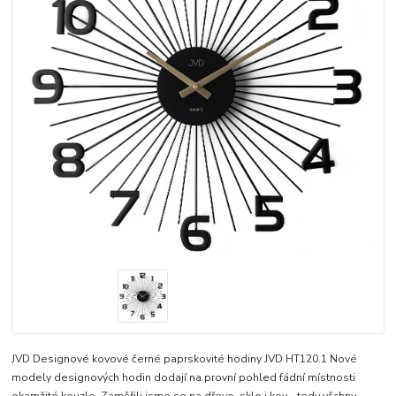
JVD Designové kovové černé paprskovité hodiny JVD HT120.1 Nové
modely designových hodin dodají na provní pohled fádní místnosti
okamžité kouzlo. Zaměřili jsme se na dřevo, sklo i kov - tedy všchny