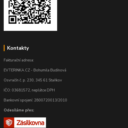
Kontakty
Fakturační adresa:
EVTERINKA.CZ - Bohumila Budínová
Osvračín č. p. 230, 345 61 Staňkov
IČO: 03681572, neplátce DPH
Bankovní spojení: 2800720013/2010
Odesíláme přes: