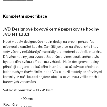
Kompletní specifikace
JVD Designové kovové černé paprskovité hodiny
JVD HT120.1
Nové modely designových hodin dodají na provní pohled fádní
místnosti okamžité kouzlo. Zaměřili jsme se na dřevo, sklo i kov -
tedy všchny nejžádanější materiály pro moderní doplněk interiéru.
Dřevěné hodiny jsou vysoce žádaným prvkem současného stylu
bydlení díky svému přírodnímu vzhledu. Naše designové hodiny
přinášejí eleganci do každého interiéru - ať už dáváte přednost
jednoduchým čistým liniím, nebo Vás okouzlí modely se třpytivými
kamínky. V naší kolekci najdete obojí, a to ve dvou velikostech i
barevných variantách.
Velikost pouzdra:
490 x 490mm
490 mm
Rozměry