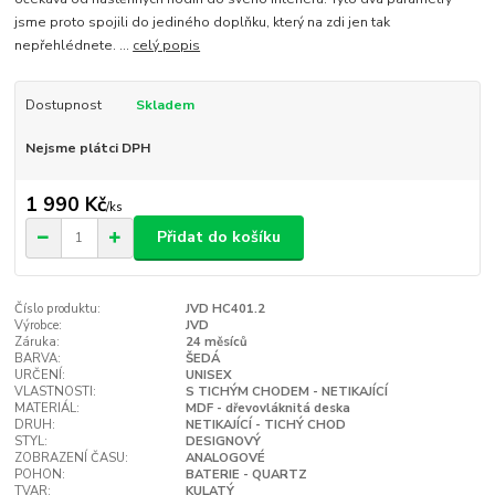
jsme proto spojili do jediného doplňku, který na zdi jen tak
nepřehlédnete. ...
celý popis
Dostupnost
Skladem
Nejsme plátci DPH
1 990 Kč
/
ks
Přidat do košíku
Číslo produktu:
JVD HC401.2
Výrobce:
JVD
Záruka:
24 měsíců
BARVA:
ŠEDÁ
URČENÍ:
UNISEX
VLASTNOSTI:
S TICHÝM CHODEM - NETIKAJÍCÍ
MATERIÁL:
MDF - dřevovláknitá deska
DRUH:
NETIKAJÍCÍ - TICHÝ CHOD
STYL:
DESIGNOVÝ
ZOBRAZENÍ ČASU:
ANALOGOVÉ
POHON:
BATERIE - QUARTZ
TVAR:
KULATÝ