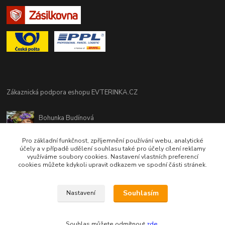
Zákaznická podpora eshopu EVTERINKA.CZ
Bohunka Budínová
tel. 733 648 549
(Po-Pá - 9:00-17:00hod, So 8:00-12:00hod)
Pro základní funkčnost, zpříjemnění používání webu, analytické
účely a v případě udělení souhlasu také pro účely cílení reklamy
využíváme soubory cookies. Nastavení vlastních preferencí
obchod@evterinka.cz
cookies můžete kdykoli upravit odkazem ve spodní části stránek.
Souhlasím
Nastavení
Souhlas můžete odmítnout
zde
.