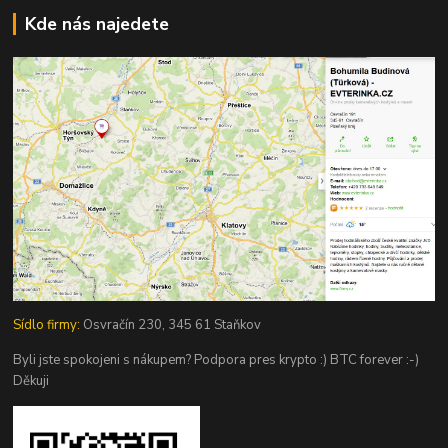
Kde nás najedete
Sídlo firmy:
Osvračín 230, 345 61 Staňkov
Byli jste spokojeni s nákupem? Podpora pres krypto :) BTC forever :-)
Děkuji