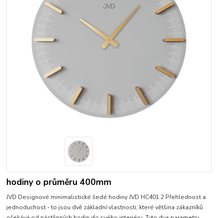
hodiny o průměru 400mm
JVD Designové minimalistické šedé hodiny JVD HC401.2 Přehlednost a
jednoduchost - to jsou dvě základní vlastnosti, které většina zákazníků
očekává od nástěnných hodin do svého interiéru. Tyto dva parametry