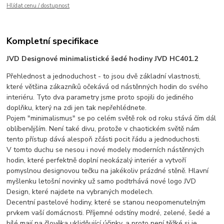
Hlídat cenu / dostupnost
Kompletní specifikace
JVD Designové minimalistické šedé hodiny JVD HC401.2
Přehlednost a jednoduchost - to jsou dvě základní vlastnosti,
které většina zákazníků očekává od nástěnných hodin do svého
interiéru. Tyto dva parametry jsme proto spojili do jediného
doplňku, který na zdi jen tak nepřehlédnete.
Pojem "minimalismus" se po celém světě rok od roku stává čím dál
oblíbenějším. Není také divu, protože v chaotickém světě nám
tento přístup dává alespoň zčásti pocit řádu a jednoduchosti.
V tomto duchu se nesou i nové modely moderních nástěnných
hodin, které perfektně doplní neokázalý interiér a vytvoří
pomyslnou designovou tečku na jakékoliv prázdné stěně. Hlavní
myšlenku letošní novinky už samo podtrhává nové logo JVD
Design, které najdete na vybraných modelech.
Decentní pastelové hodiny, které se stanou neopomenutelným
prvkem vaší domácnosti. Příjemné odstíny modré, zelené, šedé a
bílé mají na člověka uklidňující účinky, a proto není těžké si je