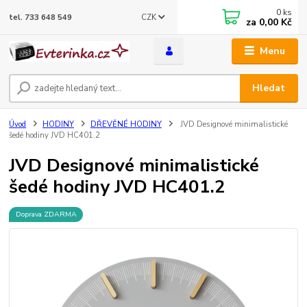
0
ks
CZK
tel. 733 648 549
za
0,00 Kč
Menu
Hledat
Úvod
HODINY
DŘEVĚNÉ HODINY
JVD Designové minimalistické
šedé hodiny JVD HC401.2
JVD Designové minimalistické
šedé hodiny JVD HC401.2
Doprava ZDARMA