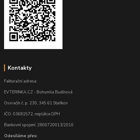
Kontakty
Fakturační adresa:
EVTERINKA.CZ - Bohumila Budínová
Osvračín č. p. 230, 345 61 Staňkov
IČO: 03681572, neplátce DPH
Bankovní spojení: 2800720013/2010
Odesíláme přes: