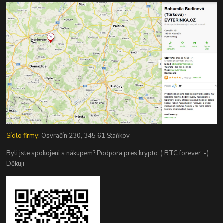
Sídlo firmy:
Osvračín 230, 345 61 Staňkov
Byli jste spokojeni s nákupem? Podpora pres krypto :) BTC forever :-)
Děkuji