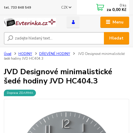
0
ks
CZK
tel. 733 648 549
za
0,00 Kč
Menu
Hledat
Úvod
HODINY
DŘEVĚNÉ HODINY
JVD Designové minimalistické
šedé hodiny JVD HC404.3
JVD Designové minimalistické
šedé hodiny JVD HC404.3
Doprava ZDARMA