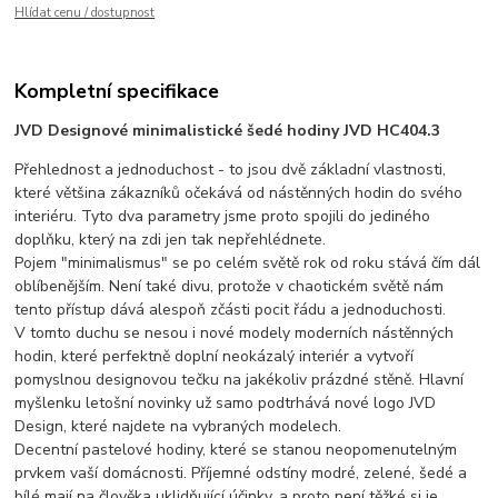
Hlídat cenu / dostupnost
Kompletní specifikace
JVD Designové minimalistické šedé hodiny JVD HC404.3
Přehlednost a jednoduchost - to jsou dvě základní vlastnosti,
které většina zákazníků očekává od nástěnných hodin do svého
interiéru. Tyto dva parametry jsme proto spojili do jediného
doplňku, který na zdi jen tak nepřehlédnete.
Pojem "minimalismus" se po celém světě rok od roku stává čím dál
oblíbenějším. Není také divu, protože v chaotickém světě nám
tento přístup dává alespoň zčásti pocit řádu a jednoduchosti.
V tomto duchu se nesou i nové modely moderních nástěnných
hodin, které perfektně doplní neokázalý interiér a vytvoří
pomyslnou designovou tečku na jakékoliv prázdné stěně. Hlavní
myšlenku letošní novinky už samo podtrhává nové logo JVD
Design, které najdete na vybraných modelech.
Decentní pastelové hodiny, které se stanou neopomenutelným
prvkem vaší domácnosti. Příjemné odstíny modré, zelené, šedé a
bílé mají na člověka uklidňující účinky, a proto není těžké si je