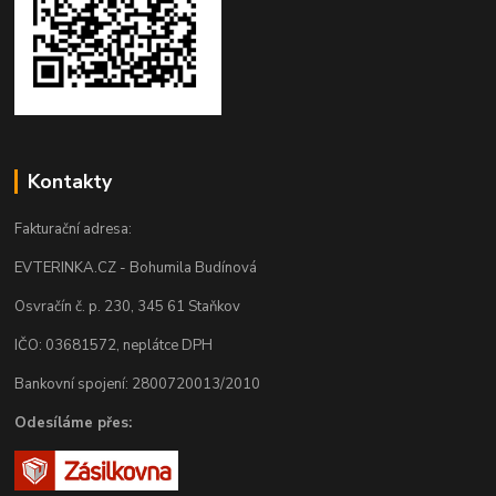
Kontakty
Fakturační adresa:
EVTERINKA.CZ - Bohumila Budínová
Osvračín č. p. 230, 345 61 Staňkov
IČO: 03681572, neplátce DPH
Bankovní spojení: 2800720013/2010
Odesíláme přes: