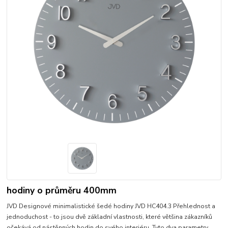
hodiny o průměru 400mm
JVD Designové minimalistické šedé hodiny JVD HC404.3 Přehlednost a
jednoduchost - to jsou dvě základní vlastnosti, které většina zákazníků
očekává od nástěnných hodin do svého interiéru. Tyto dva parametry