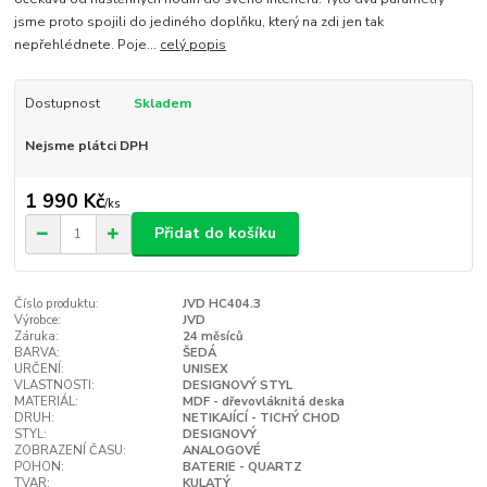
jsme proto spojili do jediného doplňku, který na zdi jen tak
nepřehlédnete. Poje...
celý popis
Dostupnost
Skladem
Nejsme plátci DPH
1 990 Kč
/
ks
Přidat do košíku
Číslo produktu:
JVD HC404.3
Výrobce:
JVD
Záruka:
24 měsíců
BARVA:
ŠEDÁ
URČENÍ:
UNISEX
VLASTNOSTI:
DESIGNOVÝ STYL
MATERIÁL:
MDF - dřevovláknitá deska
DRUH:
NETIKAJÍCÍ - TICHÝ CHOD
STYL:
DESIGNOVÝ
ZOBRAZENÍ ČASU:
ANALOGOVÉ
POHON:
BATERIE - QUARTZ
TVAR:
KULATÝ