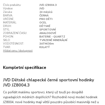
Číslo produktu:
JVD JZ8004.3
Výrobce:
JVD
Záruka:
24 měsíců
BARVA:
ČERNÁ
URČENÍ:
PRO DĚTI
MATERIÁL:
OCEL
DRUH:
DĚTSKÉ
STYL:
SPORTOVNÍ
ZOBRAZENÍ ČASU:
ANALOGOVÉ
POHON:
BATERIE - QUARTZ
SKLO:
TVRZENÉ MINERÁLNÍ
VODOTĚSNOST:
3ATM/30m
TVAR:
KULATÝ
Hlídat cenu / dostupnost
Kompletní specifikace
JVD Dětské chlapecké černé sportovní hodinky
JVD JZ8004.3
Co pořídit malému sportovci, který už touží po dospělě
vypadajících módních doplňcích? Rozhodně nový model hodinek
JZ8004, nové hodinky mají větší pouzdro působící masivněji než u