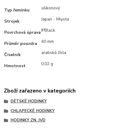
silikonový
Typ řemínku
Japan - Miyota
Strojek
IPBlack
Povrchová úprava
40 mm
Průměr pouzdra
arabská čísla
Číselník
0,02 g
Hmotnost
Zboží zařazeno v kategoriích
DĚTSKÉ HODINKY
CHLAPECKÉ HODINKY
HODINKY ZN. JVD