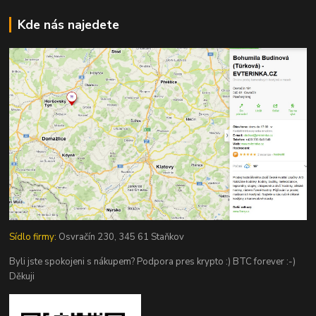
Kde nás najedete
Sídlo firmy:
Osvračín 230, 345 61 Staňkov
Byli jste spokojeni s nákupem? Podpora pres krypto :) BTC forever :-)
Děkuji