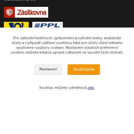
Pro základní funkčnost, zpříjemnění používání webu, analytické
účely a v případě udělení souhlasu také pro účely cílení reklamy
využíváme soubory cookies. Nastavení vlastních preferencí
cookies můžete kdykoli upravit odkazem ve spodní části stránek.
Zákaznická podpora eshopu EVTERINKA.CZ
Souhlasím
Nastavení
Bohunka Budínová
tel. 733 648 549
(Po-Pá - 9:00-17:00hod, So 8:00-12:00hod)
Souhlas můžete odmítnout
zde
.
obchod@evterinka.cz