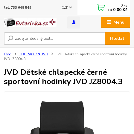
0
ks
CZK
tel. 733 648 549
za
0,00 Kč
Menu
Hledat
Úvod
HODINKY ZN. JVD
JVD Dětské chlapecké černé sportovní hodinky
JVD JZ8004.3
JVD Dětské chlapecké černé
sportovní hodinky JVD JZ8004.3