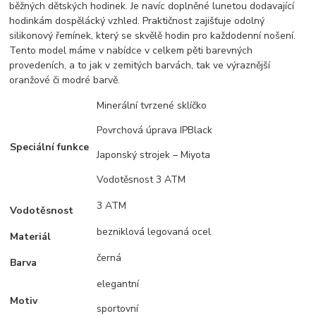
běžných dětských hodinek. Je navíc doplněné lunetou dodavající
hodinkám dospělácký vzhled. Praktičnost zajišťuje odolný
silikonový řemínek, který se skvělě hodin pro každodenní nošení.
Tento model máme v nabídce v celkem pěti barevných
provedeních, a to jak v zemitých barvách, tak ve výraznější
oranžové či modré barvě.
Minerální tvrzené sklíčko
Povrchová úprava IPBlack
Speciální funkce
Japonský strojek – Miyota
Vodotěsnost 3 ATM
3 ATM
Vodotěsnost
bezniklová legovaná ocel
Materiál
černá
Barva
elegantní
Motiv
sportovní