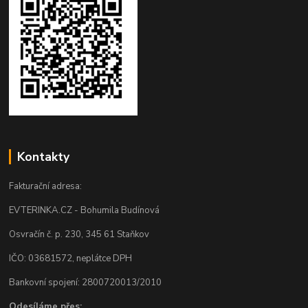
Kontakty
Fakturační adresa:
EVTERINKA.CZ - Bohumila Budínová
Osvračín č. p. 230, 345 61 Staňkov
IČO: 03681572, neplátce DPH
Bankovní spojení: 2800720013/2010
Odesíláme přes: