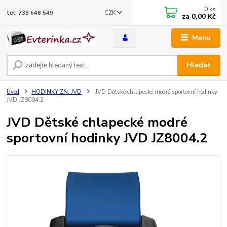
0
ks
CZK
tel. 733 648 549
za
0,00 Kč
Menu
Hledat
Úvod
HODINKY ZN. JVD
JVD Dětské chlapecké modré sportovní hodinky
JVD JZ8004.2
JVD Dětské chlapecké modré
sportovní hodinky JVD JZ8004.2