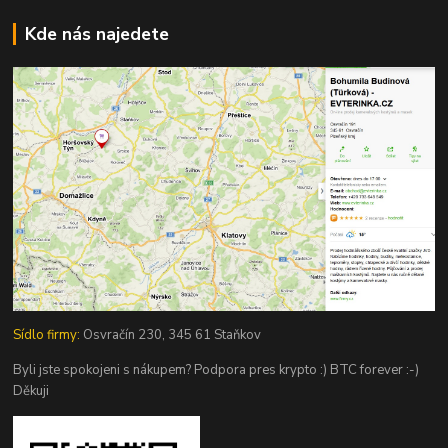
Kde nás najedete
Sídlo firmy:
Osvračín 230, 345 61 Staňkov
Byli jste spokojeni s nákupem? Podpora pres krypto :) BTC forever :-)
Děkuji