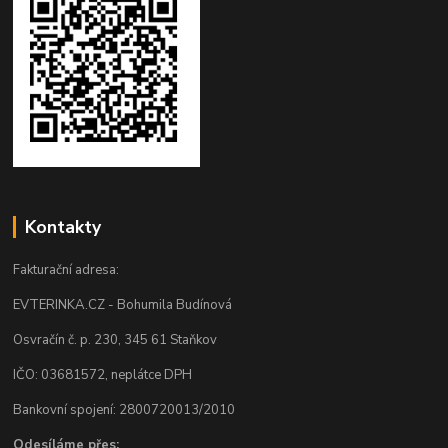
Kontakty
Fakturační adresa:
EVTERINKA.CZ - Bohumila Budínová
Osvračín č. p. 230, 345 61 Staňkov
IČO: 03681572, neplátce DPH
Bankovní spojení: 2800720013/2010
Odesíláme přes: