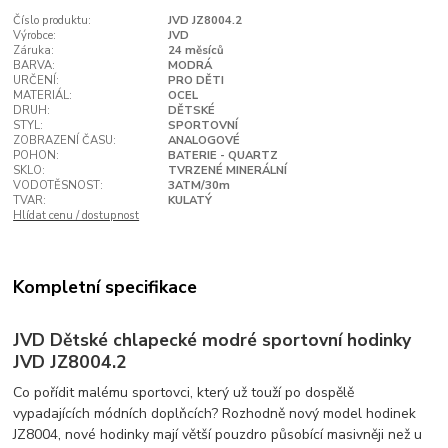
Číslo produktu:
JVD JZ8004.2
Výrobce:
JVD
Záruka:
24 měsíců
BARVA:
MODRÁ
URČENÍ:
PRO DĚTI
MATERIÁL:
OCEL
DRUH:
DĚTSKÉ
STYL:
SPORTOVNÍ
ZOBRAZENÍ ČASU:
ANALOGOVÉ
POHON:
BATERIE - QUARTZ
SKLO:
TVRZENÉ MINERÁLNÍ
VODOTĚSNOST:
3ATM/30m
TVAR:
KULATÝ
Hlídat cenu / dostupnost
Kompletní specifikace
JVD Dětské chlapecké modré sportovní hodinky
JVD JZ8004.2
Co pořídit malému sportovci, který už touží po dospělě
vypadajících módních doplňcích? Rozhodně nový model hodinek
JZ8004, nové hodinky mají větší pouzdro působící masivněji než u