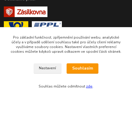
Pro základní funkčnost, zpříjemnění používání webu, analytické
účely a v případě udělení souhlasu také pro účely cílení reklamy
využíváme soubory cookies. Nastavení vlastních preferencí
cookies můžete kdykoli upravit odkazem ve spodní části stránek.
Zákaznická podpora eshopu EVTERINKA.CZ
Souhlasím
Nastavení
Bohunka Budínová
tel. 733 648 549
(Po-Pá - 9:00-17:00hod, So 8:00-12:00hod)
Souhlas můžete odmítnout
zde
.
obchod@evterinka.cz