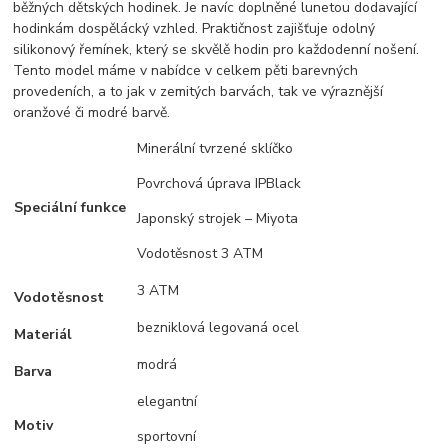
běžných dětských hodinek. Je navíc doplněné lunetou dodavající
hodinkám dospělácký vzhled. Praktičnost zajišťuje odolný
silikonový řemínek, který se skvělě hodin pro každodenní nošení.
Tento model máme v nabídce v celkem pěti barevných
provedeních, a to jak v zemitých barvách, tak ve výraznější
oranžové či modré barvě.
Minerální tvrzené sklíčko
Povrchová úprava IPBlack
Speciální funkce
Japonský strojek – Miyota
Vodotěsnost 3 ATM
3 ATM
Vodotěsnost
bezniklová legovaná ocel
Materiál
modrá
Barva
elegantní
Motiv
sportovní