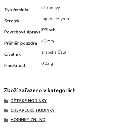
silikonový
Typ řemínku
Japan - Miyota
Strojek
IPBlack
Povrchová úprava
40 mm
Průměr pouzdra
arabská čísla
Číselník
0,02 g
Hmotnost
Zboží zařazeno v kategoriích
DĚTSKÉ HODINKY
CHLAPECKÉ HODINKY
HODINKY ZN. JVD