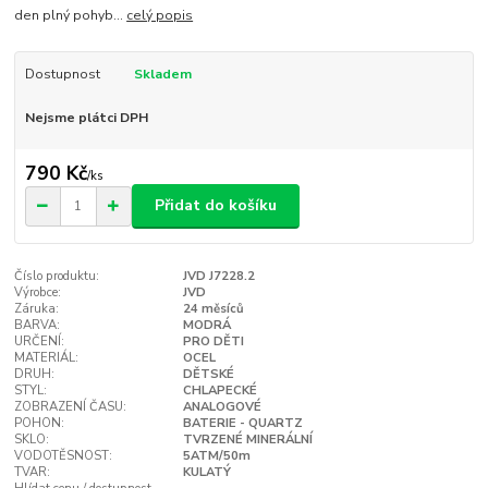
den plný pohyb...
celý popis
Dostupnost
Skladem
Nejsme plátci DPH
790 Kč
/
ks
Přidat do košíku
Číslo produktu:
JVD J7228.2
Výrobce:
JVD
Záruka:
24 měsíců
BARVA:
MODRÁ
URČENÍ:
PRO DĚTI
MATERIÁL:
OCEL
DRUH:
DĚTSKÉ
STYL:
CHLAPECKÉ
ZOBRAZENÍ ČASU:
ANALOGOVÉ
POHON:
BATERIE - QUARTZ
SKLO:
TVRZENÉ MINERÁLNÍ
VODOTĚSNOST:
5ATM/50m
TVAR:
KULATÝ