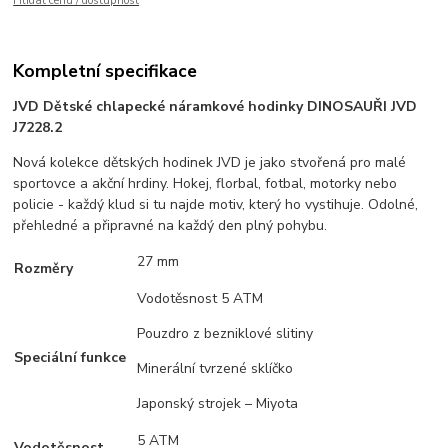
Hlídat cenu / dostupnost
Kompletní specifikace
JVD Dětské chlapecké náramkové hodinky DINOSAUŘI JVD
J7228.2
Nová kolekce dětských hodinek JVD je jako stvořená pro malé
sportovce a akční hrdiny. Hokej, florbal, fotbal, motorky nebo
policie - každý klud si tu najde motiv, který ho vystihuje. Odolné,
přehledné a připravné na každý den plný pohybu.
27 mm
Rozměry
Vodotěsnost 5 ATM
Pouzdro z bezniklové slitiny
Speciální funkce
Minerální tvrzené sklíčko
Japonský strojek – Miyota
5 ATM
Vodotěsnost