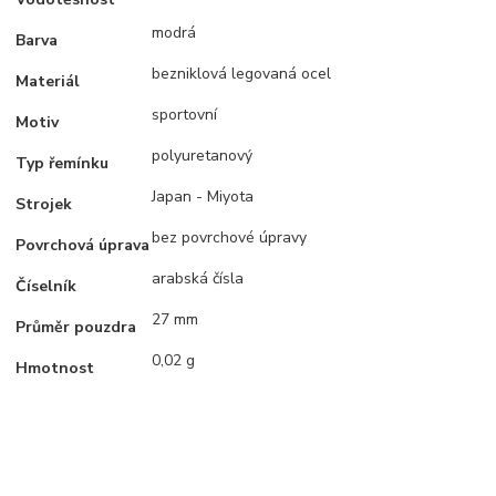
modrá
Barva
bezniklová legovaná ocel
Materiál
sportovní
Motiv
polyuretanový
Typ řemínku
Japan - Miyota
Strojek
bez povrchové úpravy
Povrchová úprava
arabská čísla
Číselník
27 mm
Průměr pouzdra
0,02 g
Hmotnost