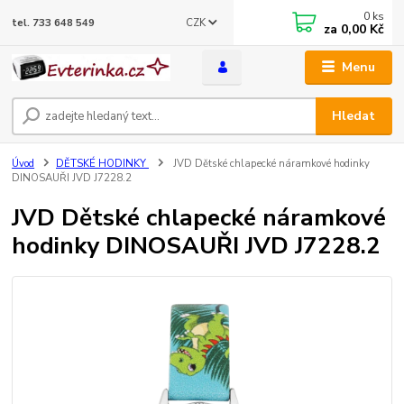
0
ks
CZK
tel. 733 648 549
za
0,00 Kč
Menu
Hledat
Úvod
DĚTSKÉ HODINKY
JVD Dětské chlapecké náramkové hodinky
DINOSAUŘI JVD J7228.2
JVD Dětské chlapecké náramkové
hodinky DINOSAUŘI JVD J7228.2