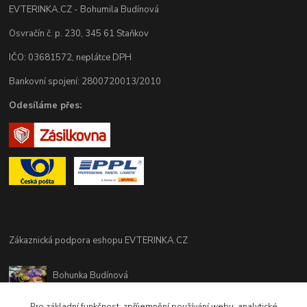
EVTERINKA.CZ - Bohumila Budínová
Osvračín č. p. 230, 345 61 Staňkov
IČO: 03681572, neplátce DPH
Bankovní spojení: 2800720013/2010
Odesíláme přes:
Zákaznická podpora eshopu EVTERINKA.CZ
Bohunka Budínová
tel. 733 648 549
(Po-Pá - 9:00-17:00hod, So 8:00-12:00hod)
Pro základní funkčnost, zpříjemnění používání webu, analytické