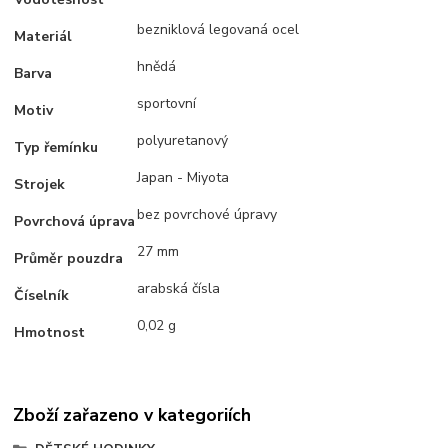
bezniklová legovaná ocel
Materiál
hnědá
Barva
sportovní
Motiv
polyuretanový
Typ řemínku
Japan - Miyota
Strojek
bez povrchové úpravy
Povrchová úprava
27 mm
Průměr pouzdra
arabská čísla
Číselník
0,02 g
Hmotnost
Zboží zařazeno v kategoriích