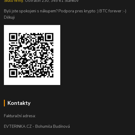
Sídlo firmy:
Osvračín 230, 345 61 Staňkov
Byli jste spokojeni s nákupem? Podpora pres krypto :) BTC forever :-)
Děkuji
Kontakty
Fakturační adresa:
EVTERINKA.CZ - Bohumila Budínová