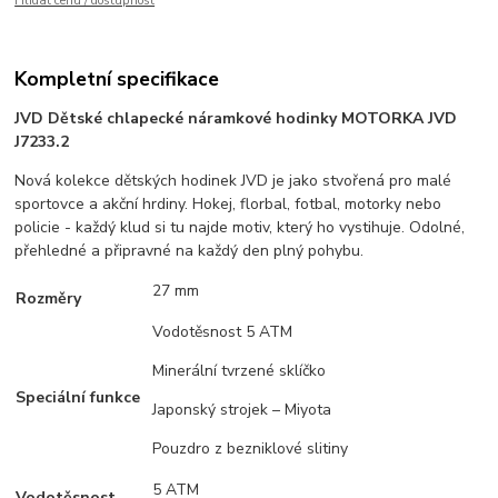
Hlídat cenu / dostupnost
Kompletní specifikace
JVD Dětské chlapecké náramkové hodinky MOTORKA JVD
J7233.2
Nová kolekce dětských hodinek JVD je jako stvořená pro malé
sportovce a akční hrdiny. Hokej, florbal, fotbal, motorky nebo
policie - každý klud si tu najde motiv, který ho vystihuje. Odolné,
přehledné a připravné na každý den plný pohybu.
27 mm
Rozměry
Vodotěsnost 5 ATM
Minerální tvrzené sklíčko
Speciální funkce
Japonský strojek – Miyota
Pouzdro z bezniklové slitiny
5 ATM
Vodotěsnost