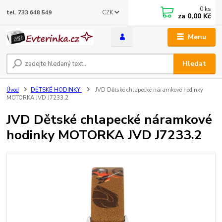
0
ks
CZK
tel. 733 648 549
za
0,00 Kč
Menu
Hledat
Úvod
DĚTSKÉ HODINKY
JVD Dětské chlapecké náramkové hodinky
MOTORKA JVD J7233.2
JVD Dětské chlapecké náramkové
hodinky MOTORKA JVD J7233.2