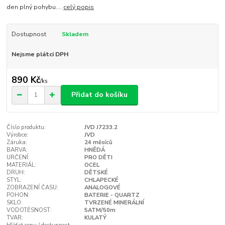
den plný pohybu....
celý popis
Dostupnost
Skladem
Nejsme plátci DPH
890 Kč
/
ks
Přidat do košíku
Číslo produktu:
JVD J7233.2
Výrobce:
JVD
Záruka:
24 měsíců
BARVA:
HNĚDÁ
URČENÍ:
PRO DĚTI
MATERIÁL:
OCEL
DRUH:
DĚTSKÉ
STYL:
CHLAPECKÉ
ZOBRAZENÍ ČASU:
ANALOGOVÉ
POHON:
BATERIE - QUARTZ
SKLO:
TVRZENÉ MINERÁLNÍ
VODOTĚSNOST:
5ATM/50m
TVAR:
KULATÝ