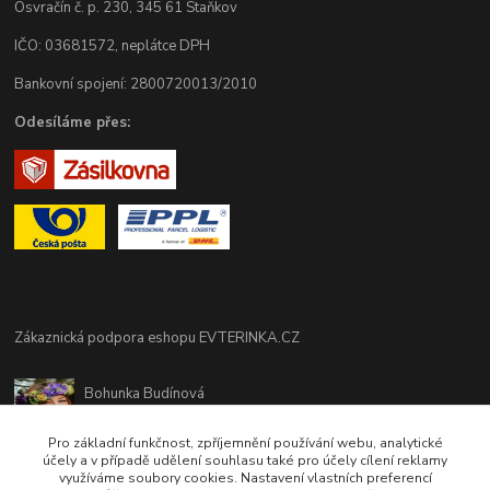
Osvračín č. p. 230, 345 61 Staňkov
IČO: 03681572, neplátce DPH
Bankovní spojení: 2800720013/2010
Odesíláme přes:
Zákaznická podpora eshopu EVTERINKA.CZ
Bohunka Budínová
tel. 733 648 549
(Po-Pá - 9:00-17:00hod, So 8:00-12:00hod)
Pro základní funkčnost, zpříjemnění používání webu, analytické
účely a v případě udělení souhlasu také pro účely cílení reklamy
využíváme soubory cookies. Nastavení vlastních preferencí
obchod@evterinka.cz