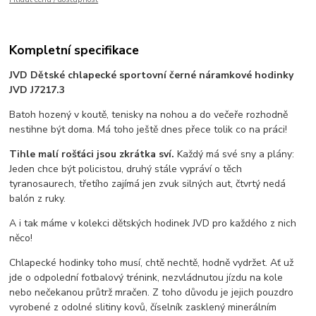
Kompletní specifikace
JVD Dětské chlapecké sportovní černé náramkové hodinky
JVD J7217.3
Batoh hozený v koutě, tenisky na nohou a do večeře rozhodně
nestihne být doma. Má toho ještě dnes přece tolik co na práci!
Tihle malí rošťáci jsou zkrátka sví.
Každý má své sny a plány:
Jeden chce být policistou, druhý stále vypráví o těch
tyranosaurech, třetího zajímá jen zvuk silných aut, čtvrtý nedá
balón z ruky.
A i tak máme v kolekci dětských hodinek JVD pro každého z nich
něco!
Chlapecké hodinky toho musí, chtě nechtě, hodně vydržet. Ať už
jde o odpolední fotbalový trénink, nezvládnutou jízdu na kole
nebo nečekanou průtrž mračen. Z toho důvodu je jejich pouzdro
vyrobené z odolné slitiny kovů, číselník zasklený minerálním