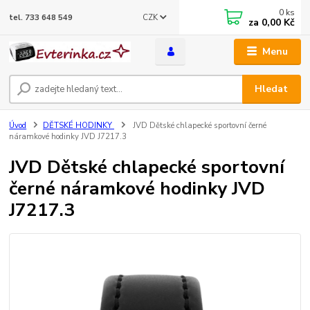
0
ks
CZK
tel. 733 648 549
za
0,00 Kč
Menu
Hledat
Úvod
DĚTSKÉ HODINKY
JVD Dětské chlapecké sportovní černé
náramkové hodinky JVD J7217.3
JVD Dětské chlapecké sportovní
černé náramkové hodinky JVD
J7217.3