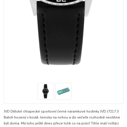
JVD Dětské chlapecké sportovní černé náramkové hodinky JVD J7217.3
Batoh hozený v koutě, tenisky na nohou a do večeře rozhodně nestihne
být doma. Má toho ještě dnes přece tolik co na práci! Tihle malí rošťáci