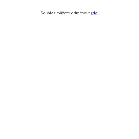
Souhlas můžete odmítnout
zde
.
Zákaznická podpora eshopu EVTERINKA.CZ
Bohunka Budínová
tel. 733 648 549
(Po-Pá - 9:00-17:00hod, So 8:00-12:00hod)
obchod@evterinka.cz
Vytvořeno na
Eshop-rychle.cz