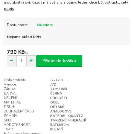
jsou zkrátka sví. Každý má své sny a plány: Jeden chce být policist...
celý
popis
Dostupnost
Skladem
Nejsme plátci DPH
790 Kč
/
ks
Přidat do košíku
Číslo produktu:
J7217.3
Výrobce:
JVD
Záruka:
24 měsíců
BARVA:
ČERNÁ
URČENÍ:
PRO DĚTI
MATERIÁL:
OCEL
DRUH:
DĚTSKÉ
ZOBRAZENÍ ČASU:
ANALOGOVÉ
POHON:
BATERIE - QUARTZ
SKLO:
TVRZENÉ MINERÁLNÍ
VODOTĚSNOST:
5ATM/50m
TVAR:
KULATÝ
Hlídat cenu / dostupnost