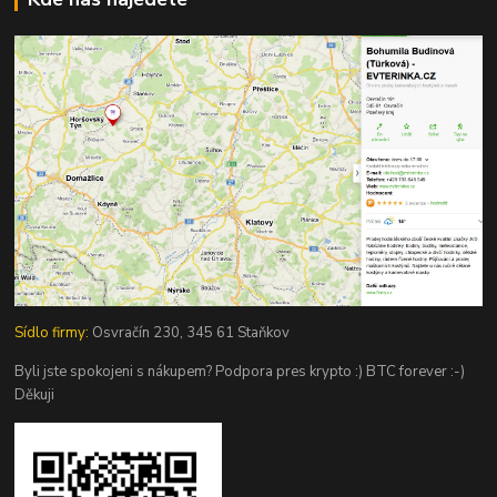
Sídlo firmy:
Osvračín 230, 345 61 Staňkov
Byli jste spokojeni s nákupem? Podpora pres krypto :) BTC forever :-)
Děkuji